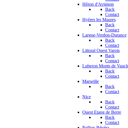
Héron d'Avignon
Back
Contact
Hyères les Maures
Back
Contact
Largue-Verdon-Durance
Back
Contact
Littoral Ouest Varois
Back
Contact
Luberon Monts de Vaucl
Back
Contact
Marseille
Back
Contact
Nice
Back
Contact
Ouest Etang de Berre
Back
Contact
Paillon-Bévéra