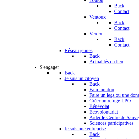
Toulon
Back
Contact
Ventoux
Back
Contact
Verdon
Back
Contact
Réseau jeunes
Back
Actualités en lien
S'engager
Back
Je suis un citoyen
Back
Faire un don
Faire un legs ou une don
Créer un refuge LPO
Bénévolat
Ecovolontariat
Aider le Centre de Sauv
Sciences participatives
Je suis une entreprise
Back