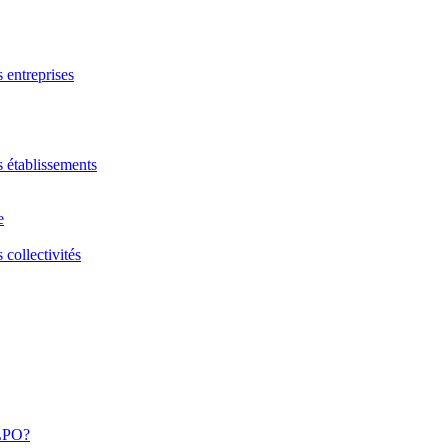
s entreprises
s établissements
e
 collectivités
 LPO?