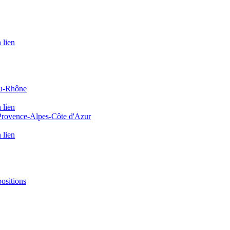
 lien
du-Rhône
 lien
 Provence-Alpes-Côte d'Azur
 lien
positions