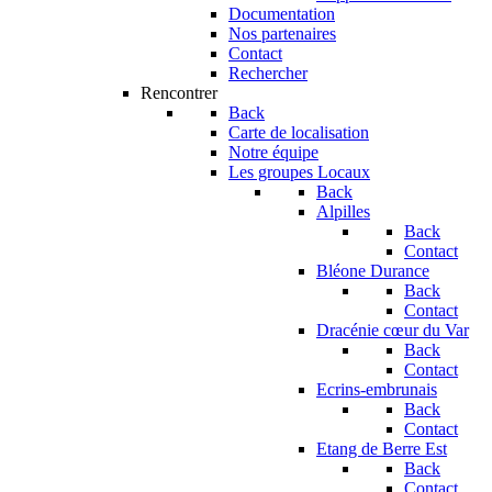
Documentation
Nos partenaires
Contact
Rechercher
Rencontrer
Back
Carte de localisation
Notre équipe
Les groupes Locaux
Back
Alpilles
Back
Contact
Bléone Durance
Back
Contact
Dracénie cœur du Var
Back
Contact
Ecrins-embrunais
Back
Contact
Etang de Berre Est
Back
Contact