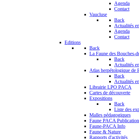
Agenda
Contact
Vaucluse
Back
Actualités en
Agenda
Contact
Editions
Back
La Faune des Bouches-
Back
Actualités en
Atlas herpétologique de
Back
Actualités en
Librairie LPO PACA
Cartes de découverte
Expositions
Back
Liste des ex
Malles pédagogiques
Faune PACA Publication
Faune-PACA Info
Faune & Nature
Rapports d'activités