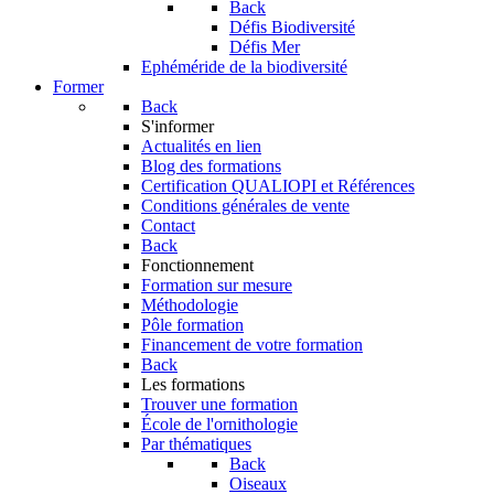
Back
Défis Biodiversité
Défis Mer
Ephéméride de la biodiversité
Former
Back
S'informer
Actualités en lien
Blog des formations
Certification QUALIOPI et Références
Conditions générales de vente
Contact
Back
Fonctionnement
Formation sur mesure
Méthodologie
Pôle formation
Financement de votre formation
Back
Les formations
Trouver une formation
École de l'ornithologie
Par thématiques
Back
Oiseaux