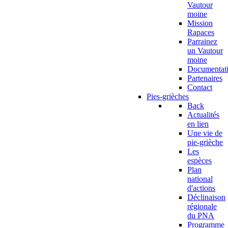
Vautour
moine
Mission
Rapaces
Parrainez
un Vautour
moine
Documentat
Partenaires
Contact
Pies-grièches
Back
Actualités
en lien
Une vie de
pie-grièche
Les
espèces
Plan
national
d'actions
Déclinaison
régionale
du PNA
Programme