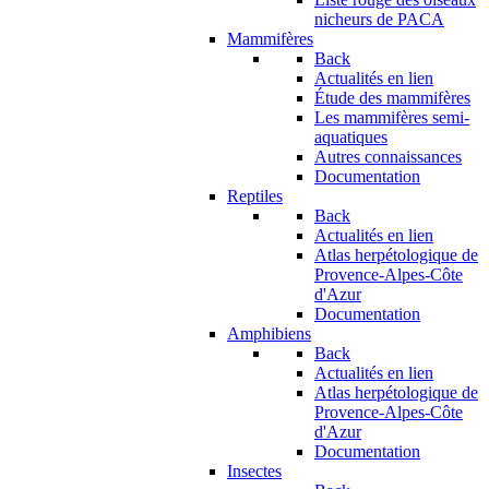
nicheurs de PACA
Mammifères
Back
Actualités en lien
Étude des mammifères
Les mammifères semi-
aquatiques
Autres connaissances
Documentation
Reptiles
Back
Actualités en lien
Atlas herpétologique de
Provence-Alpes-Côte
d'Azur
Documentation
Amphibiens
Back
Actualités en lien
Atlas herpétologique de
Provence-Alpes-Côte
d'Azur
Documentation
Insectes