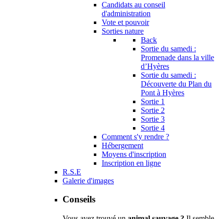
Candidats au conseil
d'administration
Vote et pouvoir
Sorties nature
Back
Sortie du samedi :
Promenade dans la ville
d’Hyères
Sortie du samedi :
Découverte du Plan du
Pont à Hyères
Sortie 1
Sortie 2
Sortie 3
Sortie 4
Comment s'y rendre ?
Hébergement
Moyens d'inscription
Inscription en ligne
R.S.E
Galerie d'images
Conseils
Vous avez trouvé un
animal sauvage ?
Il semble