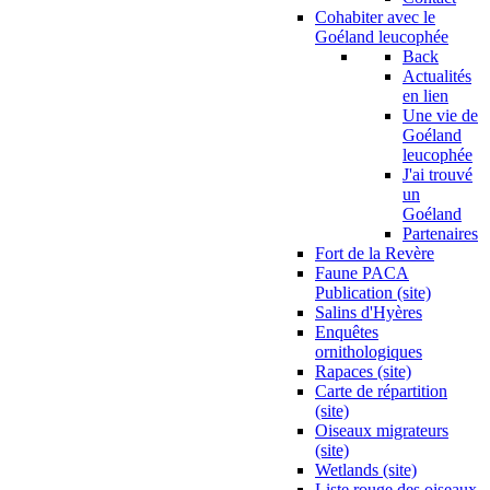
Cohabiter avec le
Goéland leucophée
Back
Actualités
en lien
Une vie de
Goéland
leucophée
J'ai trouvé
un
Goéland
Partenaires
Fort de la Revère
Faune PACA
Publication (site)
Salins d'Hyères
Enquêtes
ornithologiques
Rapaces (site)
Carte de répartition
(site)
Oiseaux migrateurs
(site)
Wetlands (site)
Liste rouge des oiseaux