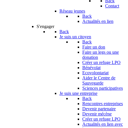
Back
Contact
Réseau jeunes
Back
Actualités en lien
S'engager
Back
Je suis un citoyen
Back
Faire un don
Faire un legs ou une
donation
Créer un refuge LPO
Bénévolat
Ecovolontariat
Aider le Centre de
Sauvegarde
Sciences participatives
Je suis une entreprise
Back
Rencontres entreprises
Devenir partenaire
Devenir mécène
Créer un refuge LPO
Actualités en lien avec