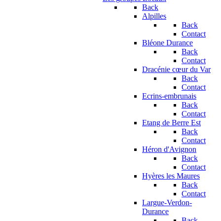
Back
Alpilles
Back
Contact
Bléone Durance
Back
Contact
Dracénie cœur du Var
Back
Contact
Ecrins-embrunais
Back
Contact
Etang de Berre Est
Back
Contact
Héron d'Avignon
Back
Contact
Hyères les Maures
Back
Contact
Largue-Verdon-
Durance
Back