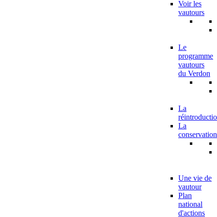
Voir les
vautours
Le
programme
vautours
du Verdon
La
réintroducti
La
conservation
Une vie de
vautour
Plan
national
d'actions