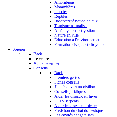
Amphibiens
Mammifères
Insectes
Reptiles
Biodiversité notion enjeux
Tourisme naturaliste
Aménagement et gestion
Nature en ville
Éducation à l'environnement
Formation civique et citoyenne
Soigner
Back
Le centre
Actualité en lien
Conseils
Back
Premiers gestes
Fiches conseils
J'ai découvert un oisillon
Conseils juridiques
Aider les oiseaux en hiver
S.O.S serpents
Aider les oiseaux à nicher
Prédation du chat domestique
Les cavités dangereuses