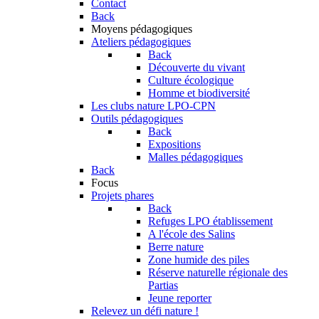
Contact
Back
Moyens pédagogiques
Ateliers pédagogiques
Back
Découverte du vivant
Culture écologique
Homme et biodiversité
Les clubs nature LPO-CPN
Outils pédagogiques
Back
Expositions
Malles pédagogiques
Back
Focus
Projets phares
Back
Refuges LPO établissement
A l'école des Salins
Berre nature
Zone humide des piles
Réserve naturelle régionale des
Partias
Jeune reporter
Relevez un défi nature !