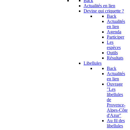
Back
Actualités en lien
Devine qui criquette ?
Back
Actualités
en lien
Agenda
Participer
Les
espèces
Outils
Résultats
Libellules
Back
Actualités
en lien
Ouvrage
"Les
libellules
de
Provence-
Alpes-Côte
d'Azur"
Au fil des
libellules