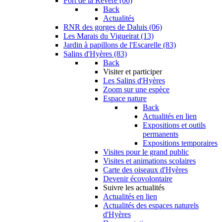
Fort de la Revère (06)
Back
Actualités
RNR des gorges de Daluis (06)
Les Marais du Vigueirat (13)
Jardin à papillons de l'Escarelle (83)
Salins d'Hyères (83)
Back
Visiter et participer
Les Salins d'Hyères
Zoom sur une espèce
Espace nature
Back
Actualités en lien
Expositions et outils
permanents
Expositions temporaires
Visites pour le grand public
Visites et animations scolaires
Carte des oiseaux d'Hyères
Devenir écovolontaire
Suivre les actualités
Actualités en lien
Actualités des espaces naturels
d'Hyères