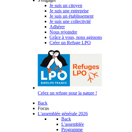
S'engager
Je suis un citoyen
Je suis une entreprise
Je suis un établissement
Je suis une collectivité
Adhérer
Nous rejoindre
Grâce à vous, nous agissons
Créer un Refuge LPO
Créez un refuge pour la nature !
Back
Focus
L'assemblée générale 2026
Back
L'assemblée
Programme