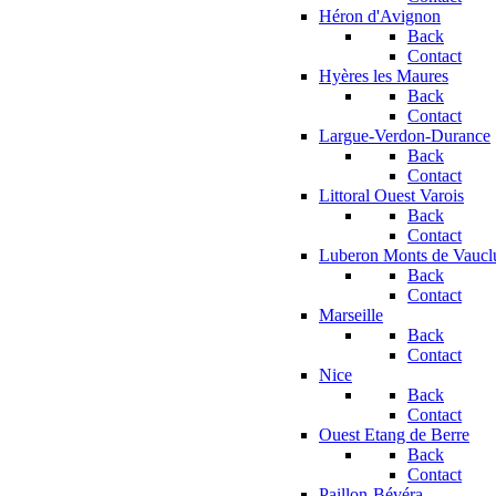
Héron d'Avignon
Back
Contact
Hyères les Maures
Back
Contact
Largue-Verdon-Durance
Back
Contact
Littoral Ouest Varois
Back
Contact
Luberon Monts de Vaucl
Back
Contact
Marseille
Back
Contact
Nice
Back
Contact
Ouest Etang de Berre
Back
Contact
Paillon-Bévéra