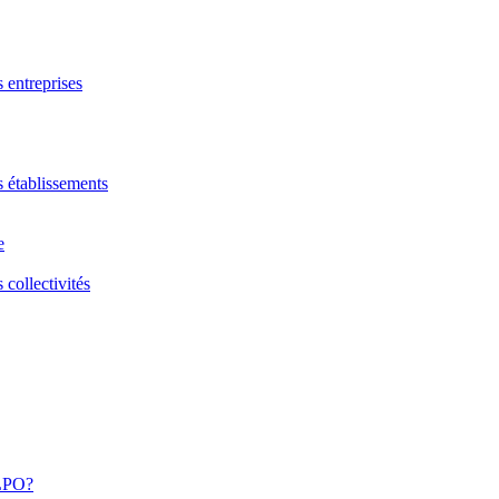
s entreprises
s établissements
e
 collectivités
 LPO?