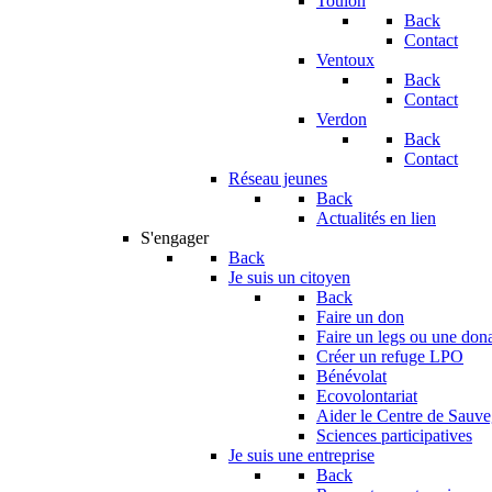
Toulon
Back
Contact
Ventoux
Back
Contact
Verdon
Back
Contact
Réseau jeunes
Back
Actualités en lien
S'engager
Back
Je suis un citoyen
Back
Faire un don
Faire un legs ou une don
Créer un refuge LPO
Bénévolat
Ecovolontariat
Aider le Centre de Sauv
Sciences participatives
Je suis une entreprise
Back