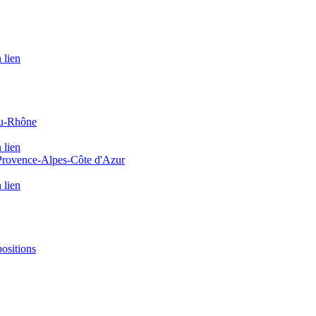
 lien
du-Rhône
 lien
 Provence-Alpes-Côte d'Azur
 lien
positions