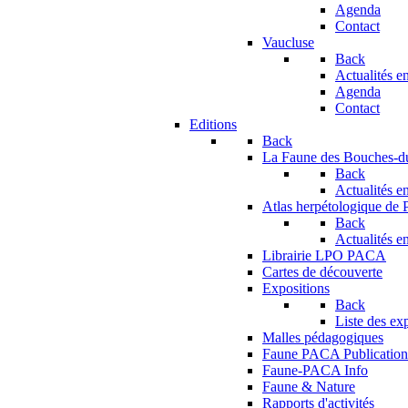
Agenda
Contact
Vaucluse
Back
Actualités en
Agenda
Contact
Editions
Back
La Faune des Bouches-
Back
Actualités en
Atlas herpétologique de
Back
Actualités en
Librairie LPO PACA
Cartes de découverte
Expositions
Back
Liste des ex
Malles pédagogiques
Faune PACA Publication
Faune-PACA Info
Faune & Nature
Rapports d'activités