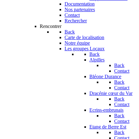
Documentation
Nos partenaires
Contact
Rechercher
Rencontrer
Back
Carte de localisation
Notre équipe
Les groupes Locaux
Back
Alpilles
Back
Contact
Bléone Durance
Back
Contact
Dracénie cœur du Var
Back
Contact
Ecrins-embrunais
Back
Contact
Etang de Berre Est
Back
Contact