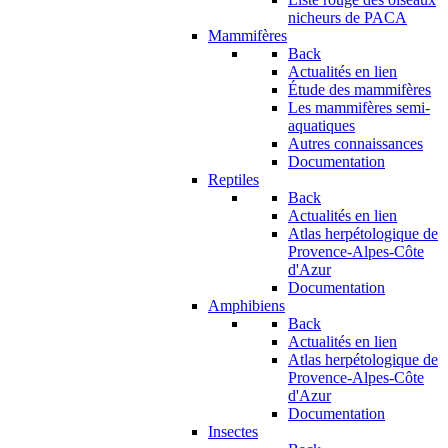
nicheurs de PACA
Mammifères
Back
Actualités en lien
Étude des mammifères
Les mammifères semi-
aquatiques
Autres connaissances
Documentation
Reptiles
Back
Actualités en lien
Atlas herpétologique de
Provence-Alpes-Côte
d'Azur
Documentation
Amphibiens
Back
Actualités en lien
Atlas herpétologique de
Provence-Alpes-Côte
d'Azur
Documentation
Insectes