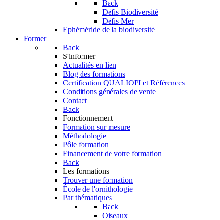
Back
Défis Biodiversité
Défis Mer
Ephéméride de la biodiversité
Former
Back
S'informer
Actualités en lien
Blog des formations
Certification QUALIOPI et Références
Conditions générales de vente
Contact
Back
Fonctionnement
Formation sur mesure
Méthodologie
Pôle formation
Financement de votre formation
Back
Les formations
Trouver une formation
École de l'ornithologie
Par thématiques
Back
Oiseaux