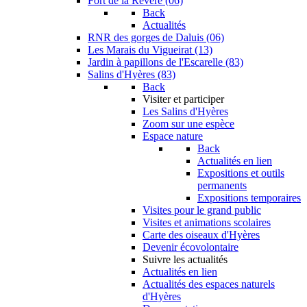
Fort de la Revère (06)
Back
Actualités
RNR des gorges de Daluis (06)
Les Marais du Vigueirat (13)
Jardin à papillons de l'Escarelle (83)
Salins d'Hyères (83)
Back
Visiter et participer
Les Salins d'Hyères
Zoom sur une espèce
Espace nature
Back
Actualités en lien
Expositions et outils
permanents
Expositions temporaires
Visites pour le grand public
Visites et animations scolaires
Carte des oiseaux d'Hyères
Devenir écovolontaire
Suivre les actualités
Actualités en lien
Actualités des espaces naturels
d'Hyères