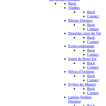
Back
Alpilles
Back
Contact
Bléone Durance
Back
Contact
Dracénie cœur du Var
Back
Contact
Ecrins-embrunais
Back
Contact
Etang de Berre Est
Back
Contact
Héron d'Avignon
Back
Contact
Hyères les Maures
Back
Contact
Largue-Verdon-
Durance
Back