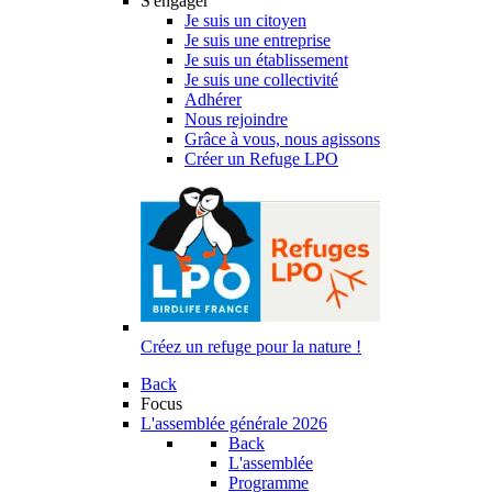
S'engager
Je suis un citoyen
Je suis une entreprise
Je suis un établissement
Je suis une collectivité
Adhérer
Nous rejoindre
Grâce à vous, nous agissons
Créer un Refuge LPO
Créez un refuge pour la nature !
Back
Focus
L'assemblée générale 2026
Back
L'assemblée
Programme