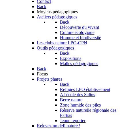
Contact
Back
Moyens pédagogiques
Ateliers pédagogiques
Back
Découverte du vivant
Culture écologique
Homme et biodiversité
Les clubs nature LPO-CPN
Outils pédagogiques
Back
Expositions
Malles pédagogiques
Back
Focus
Projets phares
Back
Refuges LPO établissement
A l'école des Salins
Berre nature
Zone humide des piles
Réserve naturelle régionale des
Partias
Jeune reporter
Relevez un défi nature !