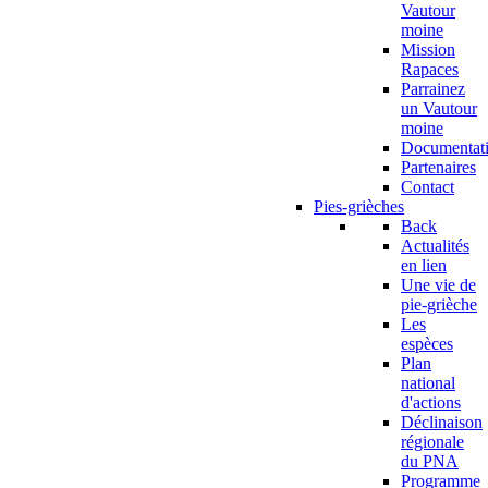
Vautour
moine
Mission
Rapaces
Parrainez
un Vautour
moine
Documentat
Partenaires
Contact
Pies-grièches
Back
Actualités
en lien
Une vie de
pie-grièche
Les
espèces
Plan
national
d'actions
Déclinaison
régionale
du PNA
Programme