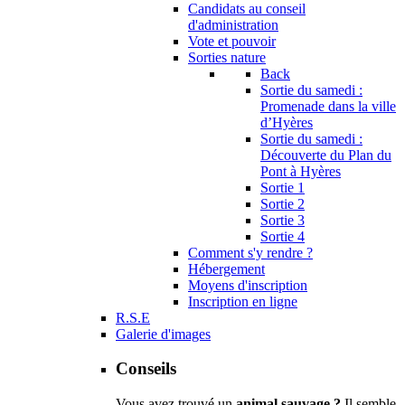
Candidats au conseil
d'administration
Vote et pouvoir
Sorties nature
Back
Sortie du samedi :
Promenade dans la ville
d’Hyères
Sortie du samedi :
Découverte du Plan du
Pont à Hyères
Sortie 1
Sortie 2
Sortie 3
Sortie 4
Comment s'y rendre ?
Hébergement
Moyens d'inscription
Inscription en ligne
R.S.E
Galerie d'images
Conseils
Vous avez trouvé un
animal sauvage ?
Il semble