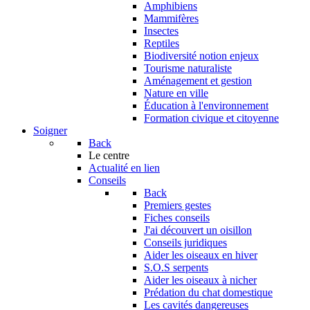
Amphibiens
Mammifères
Insectes
Reptiles
Biodiversité notion enjeux
Tourisme naturaliste
Aménagement et gestion
Nature en ville
Éducation à l'environnement
Formation civique et citoyenne
Soigner
Back
Le centre
Actualité en lien
Conseils
Back
Premiers gestes
Fiches conseils
J'ai découvert un oisillon
Conseils juridiques
Aider les oiseaux en hiver
S.O.S serpents
Aider les oiseaux à nicher
Prédation du chat domestique
Les cavités dangereuses