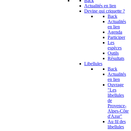
Back
Actualités en lien
Devine qui criquette ?
Back
Actualités
en lien
Agenda
Participer
Les
espèces
Outils
Résultats
Libellules
Back
Actualités
en lien
Ouvrage
"Les
libellules
de
Provence-
Alpes-Côte
d'Azur"
Au fil des
libellules