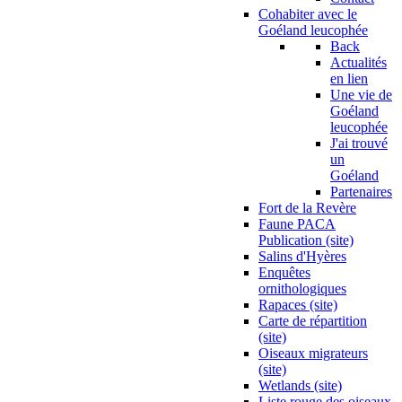
Cohabiter avec le
Goéland leucophée
Back
Actualités
en lien
Une vie de
Goéland
leucophée
J'ai trouvé
un
Goéland
Partenaires
Fort de la Revère
Faune PACA
Publication (site)
Salins d'Hyères
Enquêtes
ornithologiques
Rapaces (site)
Carte de répartition
(site)
Oiseaux migrateurs
(site)
Wetlands (site)
Liste rouge des oiseaux