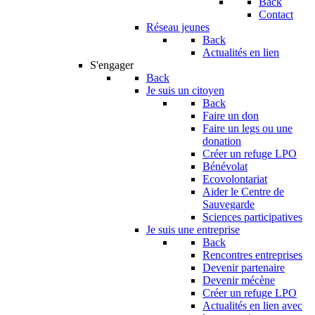
Back
Contact
Réseau jeunes
Back
Actualités en lien
S'engager
Back
Je suis un citoyen
Back
Faire un don
Faire un legs ou une
donation
Créer un refuge LPO
Bénévolat
Ecovolontariat
Aider le Centre de
Sauvegarde
Sciences participatives
Je suis une entreprise
Back
Rencontres entreprises
Devenir partenaire
Devenir mécène
Créer un refuge LPO
Actualités en lien avec