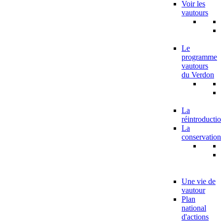
Voir les
vautours
Le
programme
vautours
du Verdon
La
réintroducti
La
conservation
Une vie de
vautour
Plan
national
d'actions