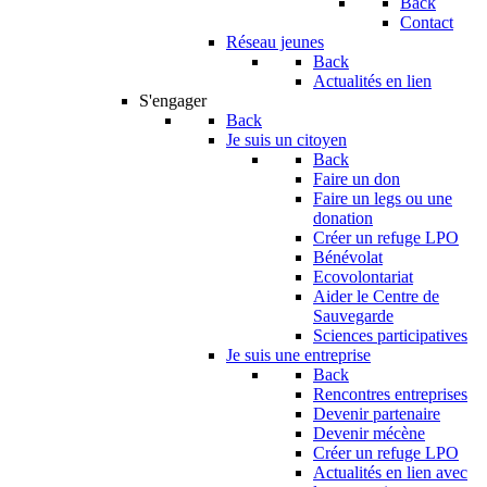
Back
Contact
Réseau jeunes
Back
Actualités en lien
S'engager
Back
Je suis un citoyen
Back
Faire un don
Faire un legs ou une
donation
Créer un refuge LPO
Bénévolat
Ecovolontariat
Aider le Centre de
Sauvegarde
Sciences participatives
Je suis une entreprise
Back
Rencontres entreprises
Devenir partenaire
Devenir mécène
Créer un refuge LPO
Actualités en lien avec