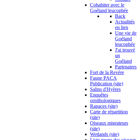
Cohabiter avec le
Goéland leucophée
Back
Actualités
en lien
Une vie de
Goéland
leucophée
J'ai trouvé
un
Goéland
Partenaires
Fort de la Revère
Faune PACA
Publication (site)
Salins d'Hyères
Enquêtes
ornithologiques
Rapaces (site)
Carte de répartition
(site)
Oiseaux migrateurs
(site)
Wetlands (site)
Liste rouge des oiseaux