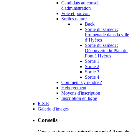
Candidats au conseil
d'administration
Vote et pouvoir
Sorties nature
Back
Sortie du samedi :
Promenade dans la ville
d’Hyères
Sortie du samedi :
Découverte du Plan du
Pont à Hyères
Sortie 1
Sortie 2
Sortie 3
Sortie 4
Comment s'y rendre ?
Hébergement
Moyens d'inscription
Inscription en ligne
R.S.E
Galerie d'images
Conseils
Vous avez trouvé un
animal sauvage ?
Il semble