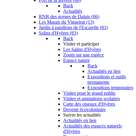
Fort de la Revère (06)
Back
Actualités
RNR des gorges de Daluis (06)
Les Marais du Vigueirat (13)
Jardin à papillons de l'Escarelle (83)
Salins d'Hyères (83)
Back
Visiter et participer
Les Salins d'Hyères
Zoom sur une espèce
Espace nature
Back
Actualités en lien
Expositions et outils
permanents
Expositions temporaires
Visites pour le grand public
Visites et animations scolaires
Carte des oiseaux d'Hyères
Devenir écovolontaire
Suivre les actualités
Actualités en lien
Actualités des espaces naturels
d'Hyères