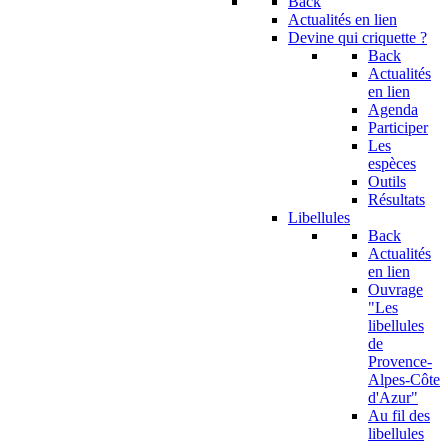
Back
Actualités en lien
Devine qui criquette ?
Back
Actualités
en lien
Agenda
Participer
Les
espèces
Outils
Résultats
Libellules
Back
Actualités
en lien
Ouvrage
"Les
libellules
de
Provence-
Alpes-Côte
d'Azur"
Au fil des
libellules