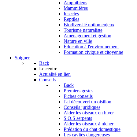
Amphibiens
Mammifères
Insectes
Reptiles
Biodiversité notion enjeux
Tourisme naturaliste
Aménagement et gestion
Nature en ville
Éducation à l'environnement
Formation civique et citoyenne
Soigner
Back
Le centre
Actualité en lien
Conseils
Back
Premiers gestes
Fiches conseils
J'ai découvert un oisillon
Conseils juridiques
Aider les oiseaux en hiver
S.O.S serpents
Aider les oiseaux à nicher
Prédation du chat domestique
Les cavités dangereuses