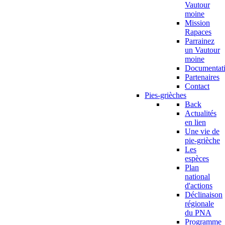
Vautour
moine
Mission
Rapaces
Parrainez
un Vautour
moine
Documentat
Partenaires
Contact
Pies-grièches
Back
Actualités
en lien
Une vie de
pie-grièche
Les
espèces
Plan
national
d'actions
Déclinaison
régionale
du PNA
Programme