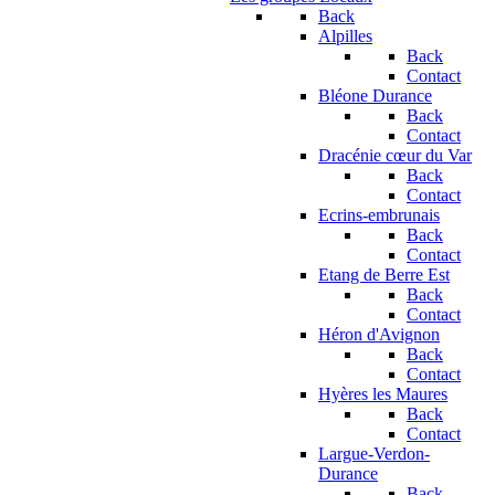
Back
Alpilles
Back
Contact
Bléone Durance
Back
Contact
Dracénie cœur du Var
Back
Contact
Ecrins-embrunais
Back
Contact
Etang de Berre Est
Back
Contact
Héron d'Avignon
Back
Contact
Hyères les Maures
Back
Contact
Largue-Verdon-
Durance
Back