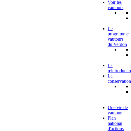
Voir les
vautours
Le
programme
vautours
du Verdon
La
réintroducti
La
conservation
Une vie de
vautour
Plan
national
d'actions