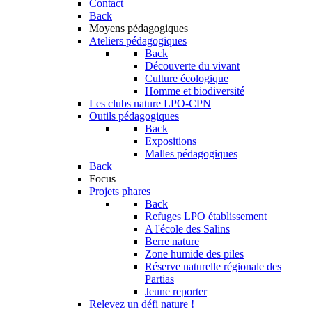
Contact
Back
Moyens pédagogiques
Ateliers pédagogiques
Back
Découverte du vivant
Culture écologique
Homme et biodiversité
Les clubs nature LPO-CPN
Outils pédagogiques
Back
Expositions
Malles pédagogiques
Back
Focus
Projets phares
Back
Refuges LPO établissement
A l'école des Salins
Berre nature
Zone humide des piles
Réserve naturelle régionale des
Partias
Jeune reporter
Relevez un défi nature !