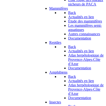
nicheurs de PACA
Mammifères
Back
Actualités en lien
Étude des mammifères
Les mammifères semi-
aquatiques
Autres connaissances
Documentation
Reptiles
Back
Actualités en lien
Atlas herpétologique de
Provence-Alpes-Côte
d'Azur
Documentation
Amphibiens
Back
Actualités en lien
Atlas herpétologique de
Provence-Alpes-Côte
d'Azur
Documentation
Insectes