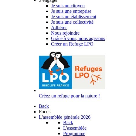
S'engager
Je suis un citoyen
Je suis une entreprise
Je suis un établissement
Je suis une collectivité
Adhérer
Nous rejoindre
Grâce à vous, nous agissons
Créer un Refuge LPO
Créez un refuge pour la nature !
Back
Focus
L'assemblée générale 2026
Back
L'assemblée
Programme