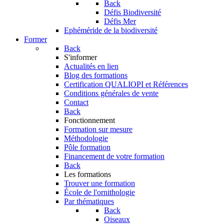
Back
Défis Biodiversité
Défis Mer
Ephéméride de la biodiversité
Former
Back
S'informer
Actualités en lien
Blog des formations
Certification QUALIOPI et Références
Conditions générales de vente
Contact
Back
Fonctionnement
Formation sur mesure
Méthodologie
Pôle formation
Financement de votre formation
Back
Les formations
Trouver une formation
École de l'ornithologie
Par thématiques
Back
Oiseaux