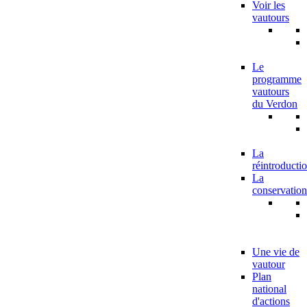
Voir les
vautours
Le
programme
vautours
du Verdon
La
réintroducti
La
conservation
Une vie de
vautour
Plan
national
d'actions