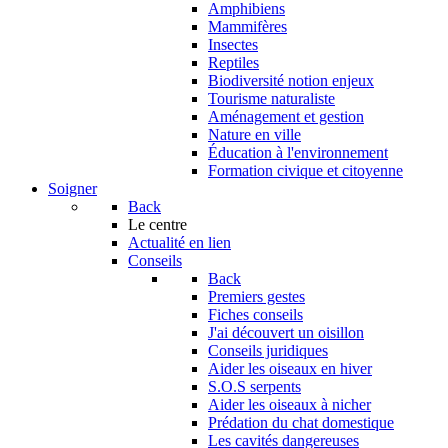
Amphibiens
Mammifères
Insectes
Reptiles
Biodiversité notion enjeux
Tourisme naturaliste
Aménagement et gestion
Nature en ville
Éducation à l'environnement
Formation civique et citoyenne
Soigner
Back
Le centre
Actualité en lien
Conseils
Back
Premiers gestes
Fiches conseils
J'ai découvert un oisillon
Conseils juridiques
Aider les oiseaux en hiver
S.O.S serpents
Aider les oiseaux à nicher
Prédation du chat domestique
Les cavités dangereuses