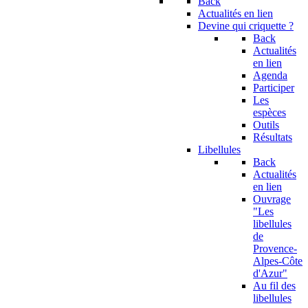
Back
Actualités en lien
Devine qui criquette ?
Back
Actualités
en lien
Agenda
Participer
Les
espèces
Outils
Résultats
Libellules
Back
Actualités
en lien
Ouvrage
"Les
libellules
de
Provence-
Alpes-Côte
d'Azur"
Au fil des
libellules