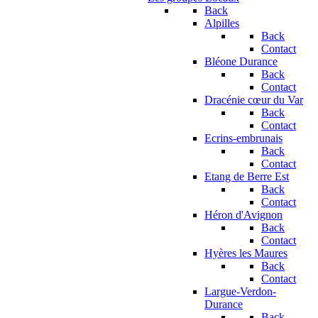
Back
Alpilles
Back
Contact
Bléone Durance
Back
Contact
Dracénie cœur du Var
Back
Contact
Ecrins-embrunais
Back
Contact
Etang de Berre Est
Back
Contact
Héron d'Avignon
Back
Contact
Hyères les Maures
Back
Contact
Largue-Verdon-
Durance
Back