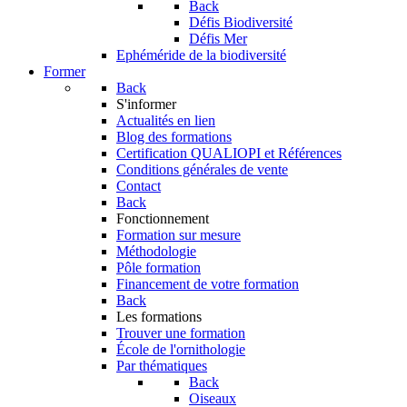
Back
Défis Biodiversité
Défis Mer
Ephéméride de la biodiversité
Former
Back
S'informer
Actualités en lien
Blog des formations
Certification QUALIOPI et Références
Conditions générales de vente
Contact
Back
Fonctionnement
Formation sur mesure
Méthodologie
Pôle formation
Financement de votre formation
Back
Les formations
Trouver une formation
École de l'ornithologie
Par thématiques
Back
Oiseaux