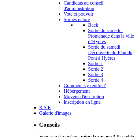
Candidats au conseil
d'administration
Vote et pouvoir
Sorties nature
Back
Sortie du samedi :
Promenade dans la ville
d’Hyères
Sortie du samedi :
Découverte du Plan du
Pont à Hyères
Sortie 1
Sortie 2
Sortie 3
Sortie 4
Comment s'y rendre ?
Hébergement
Moyens d'inscription
Inscription en ligne
R.S.E
Galerie d'images
Conseils
Vous avez trouvé un
animal sauvage ?
Il semble