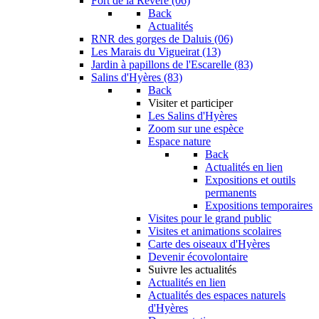
Fort de la Revère (06)
Back
Actualités
RNR des gorges de Daluis (06)
Les Marais du Vigueirat (13)
Jardin à papillons de l'Escarelle (83)
Salins d'Hyères (83)
Back
Visiter et participer
Les Salins d'Hyères
Zoom sur une espèce
Espace nature
Back
Actualités en lien
Expositions et outils
permanents
Expositions temporaires
Visites pour le grand public
Visites et animations scolaires
Carte des oiseaux d'Hyères
Devenir écovolontaire
Suivre les actualités
Actualités en lien
Actualités des espaces naturels
d'Hyères