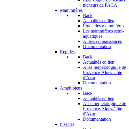
nicheurs de PACA
Mammifères
Back
Actualités en lien
Étude des mammifères
Les mammifères semi-
aquatiques
Autres connaissances
Documentation
Reptiles
Back
Actualités en lien
Atlas herpétologique de
Provence-Alpes-Côte
d'Azur
Documentation
Amphibiens
Back
Actualités en lien
Atlas herpétologique de
Provence-Alpes-Côte
d'Azur
Documentation
Insectes