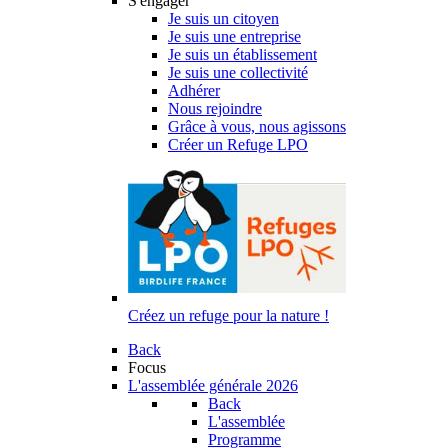
S'engager
Je suis un citoyen
Je suis une entreprise
Je suis un établissement
Je suis une collectivité
Adhérer
Nous rejoindre
Grâce à vous, nous agissons
Créer un Refuge LPO
Créez un refuge pour la nature !
Back
Focus
L'assemblée générale 2026
Back
L'assemblée
Programme