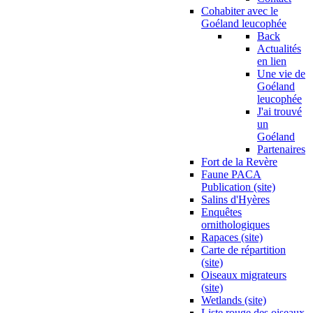
Cohabiter avec le
Goéland leucophée
Back
Actualités
en lien
Une vie de
Goéland
leucophée
J'ai trouvé
un
Goéland
Partenaires
Fort de la Revère
Faune PACA
Publication (site)
Salins d'Hyères
Enquêtes
ornithologiques
Rapaces (site)
Carte de répartition
(site)
Oiseaux migrateurs
(site)
Wetlands (site)
Liste rouge des oiseaux