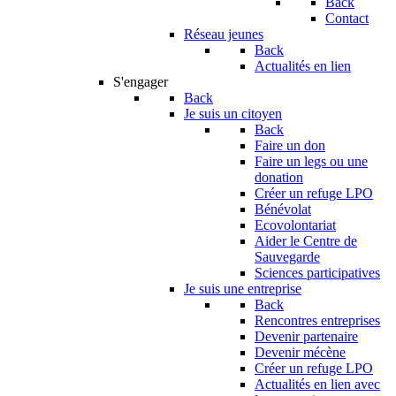
Back
Contact
Réseau jeunes
Back
Actualités en lien
S'engager
Back
Je suis un citoyen
Back
Faire un don
Faire un legs ou une
donation
Créer un refuge LPO
Bénévolat
Ecovolontariat
Aider le Centre de
Sauvegarde
Sciences participatives
Je suis une entreprise
Back
Rencontres entreprises
Devenir partenaire
Devenir mécène
Créer un refuge LPO
Actualités en lien avec