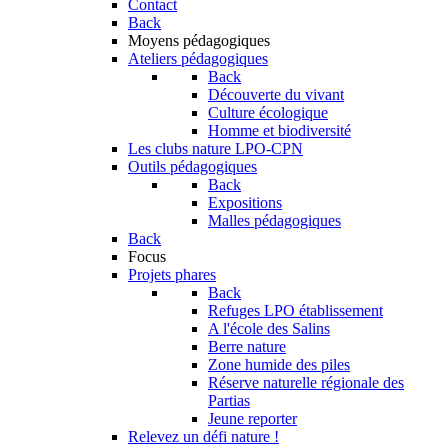
Contact
Back
Moyens pédagogiques
Ateliers pédagogiques
Back
Découverte du vivant
Culture écologique
Homme et biodiversité
Les clubs nature LPO-CPN
Outils pédagogiques
Back
Expositions
Malles pédagogiques
Back
Focus
Projets phares
Back
Refuges LPO établissement
A l'école des Salins
Berre nature
Zone humide des piles
Réserve naturelle régionale des
Partias
Jeune reporter
Relevez un défi nature !