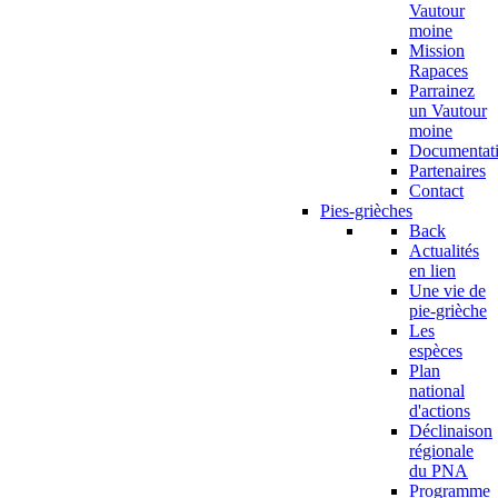
Vautour
moine
Mission
Rapaces
Parrainez
un Vautour
moine
Documentat
Partenaires
Contact
Pies-grièches
Back
Actualités
en lien
Une vie de
pie-grièche
Les
espèces
Plan
national
d'actions
Déclinaison
régionale
du PNA
Programme