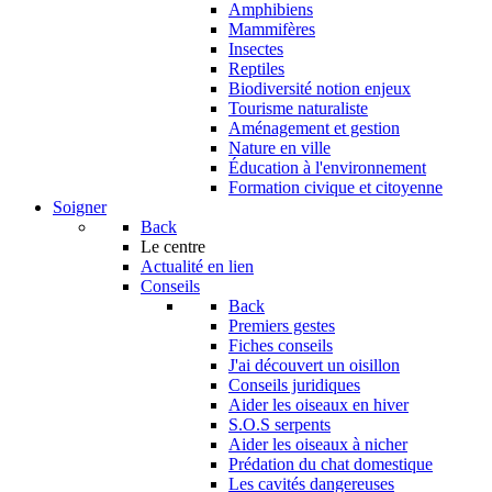
Amphibiens
Mammifères
Insectes
Reptiles
Biodiversité notion enjeux
Tourisme naturaliste
Aménagement et gestion
Nature en ville
Éducation à l'environnement
Formation civique et citoyenne
Soigner
Back
Le centre
Actualité en lien
Conseils
Back
Premiers gestes
Fiches conseils
J'ai découvert un oisillon
Conseils juridiques
Aider les oiseaux en hiver
S.O.S serpents
Aider les oiseaux à nicher
Prédation du chat domestique
Les cavités dangereuses