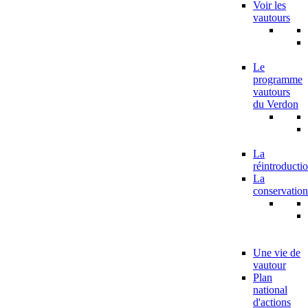
Voir les
vautours
Le
programme
vautours
du Verdon
La
réintroducti
La
conservation
Une vie de
vautour
Plan
national
d'actions