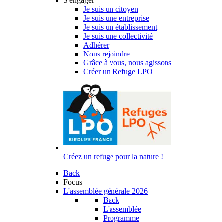
S'engager
Je suis un citoyen
Je suis une entreprise
Je suis un établissement
Je suis une collectivité
Adhérer
Nous rejoindre
Grâce à vous, nous agissons
Créer un Refuge LPO
Créez un refuge pour la nature !
Back
Focus
L'assemblée générale 2026
Back
L'assemblée
Programme