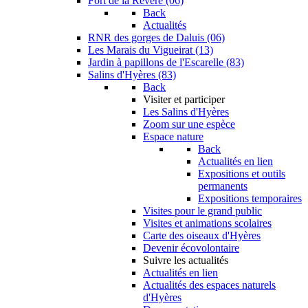
Fort de la Revère (06)
Back
Actualités
RNR des gorges de Daluis (06)
Les Marais du Vigueirat (13)
Jardin à papillons de l'Escarelle (83)
Salins d'Hyères (83)
Back
Visiter et participer
Les Salins d'Hyères
Zoom sur une espèce
Espace nature
Back
Actualités en lien
Expositions et outils
permanents
Expositions temporaires
Visites pour le grand public
Visites et animations scolaires
Carte des oiseaux d'Hyères
Devenir écovolontaire
Suivre les actualités
Actualités en lien
Actualités des espaces naturels
d'Hyères