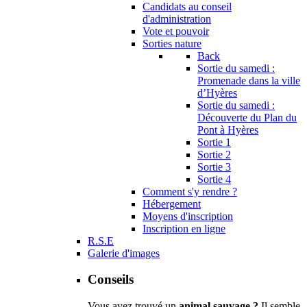
Candidats au conseil
d'administration
Vote et pouvoir
Sorties nature
Back
Sortie du samedi :
Promenade dans la ville
d’Hyères
Sortie du samedi :
Découverte du Plan du
Pont à Hyères
Sortie 1
Sortie 2
Sortie 3
Sortie 4
Comment s'y rendre ?
Hébergement
Moyens d'inscription
Inscription en ligne
R.S.E
Galerie d'images
Conseils
Vous avez trouvé un
animal sauvage ?
Il semble