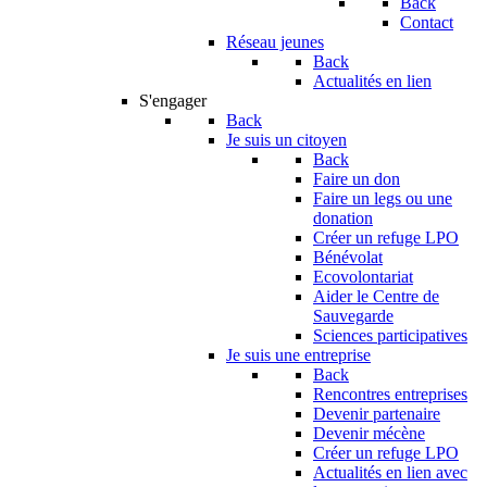
Back
Contact
Réseau jeunes
Back
Actualités en lien
S'engager
Back
Je suis un citoyen
Back
Faire un don
Faire un legs ou une
donation
Créer un refuge LPO
Bénévolat
Ecovolontariat
Aider le Centre de
Sauvegarde
Sciences participatives
Je suis une entreprise
Back
Rencontres entreprises
Devenir partenaire
Devenir mécène
Créer un refuge LPO
Actualités en lien avec