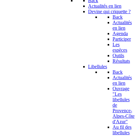
Back
Actualités en lien
Devine qui criquette ?
Back
Actualités
en lien
Agenda
Participer
Les
espèces
Outils
Résultats
Libellules
Back
Actualités
en lien
Ouvrage
"Les
libellules
de
Provence-
Alpes-Côte
d'Azur"
Au fil des
libellules