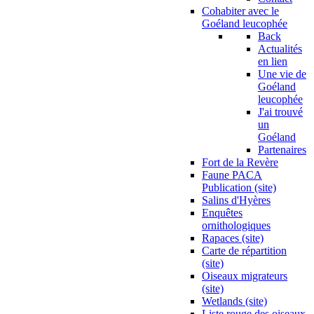
Cohabiter avec le
Goéland leucophée
Back
Actualités
en lien
Une vie de
Goéland
leucophée
J'ai trouvé
un
Goéland
Partenaires
Fort de la Revère
Faune PACA
Publication (site)
Salins d'Hyères
Enquêtes
ornithologiques
Rapaces (site)
Carte de répartition
(site)
Oiseaux migrateurs
(site)
Wetlands (site)
Liste rouge des oiseaux