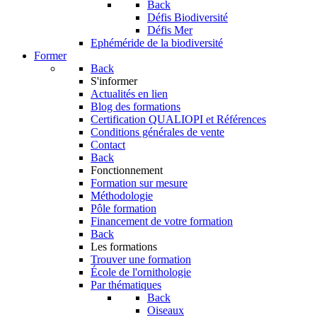
Back
Défis Biodiversité
Défis Mer
Ephéméride de la biodiversité
Former
Back
S'informer
Actualités en lien
Blog des formations
Certification QUALIOPI et Références
Conditions générales de vente
Contact
Back
Fonctionnement
Formation sur mesure
Méthodologie
Pôle formation
Financement de votre formation
Back
Les formations
Trouver une formation
École de l'ornithologie
Par thématiques
Back
Oiseaux