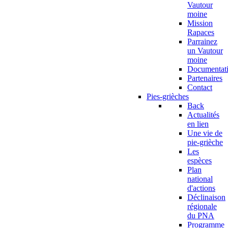
Vautour
moine
Mission
Rapaces
Parrainez
un Vautour
moine
Documentat
Partenaires
Contact
Pies-grièches
Back
Actualités
en lien
Une vie de
pie-grièche
Les
espèces
Plan
national
d'actions
Déclinaison
régionale
du PNA
Programme