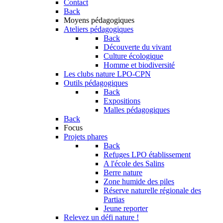
Contact
Back
Moyens pédagogiques
Ateliers pédagogiques
Back
Découverte du vivant
Culture écologique
Homme et biodiversité
Les clubs nature LPO-CPN
Outils pédagogiques
Back
Expositions
Malles pédagogiques
Back
Focus
Projets phares
Back
Refuges LPO établissement
A l'école des Salins
Berre nature
Zone humide des piles
Réserve naturelle régionale des
Partias
Jeune reporter
Relevez un défi nature !