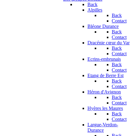
Back
Alpilles
Back
Contact
Bléone Durance
Back
Contact
Dracénie cœur du Var
Back
Contact
Ecrins-embrunais
Back
Contact
Etang de Berre Est
Back
Contact
Héron d'Avignon
Back
Contact
Hyères les Maures
Back
Contact
Largue-Verdon-
Durance
Back