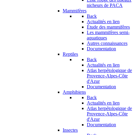
nicheurs de PACA
Mammifères
Back
Actualités en lien
Étude des mammifères
Les mammifères semi-
aquatiques
Autres connaissances
Documentation
Reptiles
Back
Actualités en lien
Atlas herpétologique de
Provence-Alpes-Côte
d'Azur
Documentation
Amphibiens
Back
Actualités en lien
Atlas herpétologique de
Provence-Alpes-Côte
d'Azur
Documentation
Insectes