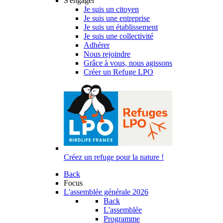
S'engager
Je suis un citoyen
Je suis une entreprise
Je suis un établissement
Je suis une collectivité
Adhérer
Nous rejoindre
Grâce à vous, nous agissons
Créer un Refuge LPO
Créez un refuge pour la nature !
Back
Focus
L'assemblée générale 2026
Back
L'assemblée
Programme