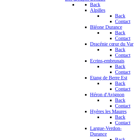
Back
Alpilles
Back
Contact
Bléone Durance
Back
Contact
Dracénie cœur du Var
Back
Contact
Ecrins-embrunais
Back
Contact
Etang de Berre Est
Back
Contact
Héron d'Avignon
Back
Contact
Hyères les Maures
Back
Contact
Largue-Verdon-
Durance
Back