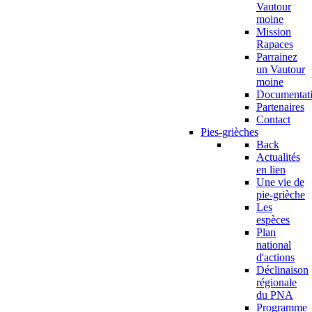
Vautour
moine
Mission
Rapaces
Parrainez
un Vautour
moine
Documentat
Partenaires
Contact
Pies-grièches
Back
Actualités
en lien
Une vie de
pie-grièche
Les
espèces
Plan
national
d'actions
Déclinaison
régionale
du PNA
Programme