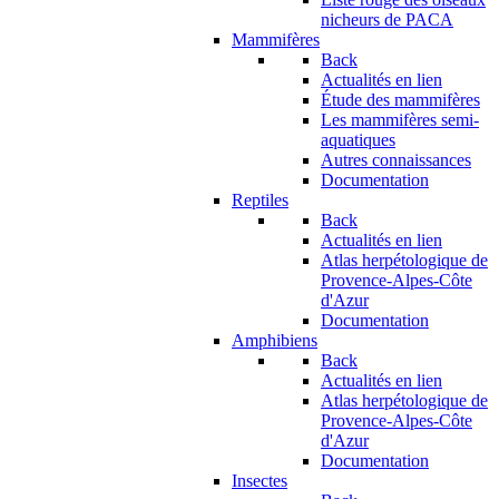
nicheurs de PACA
Mammifères
Back
Actualités en lien
Étude des mammifères
Les mammifères semi-
aquatiques
Autres connaissances
Documentation
Reptiles
Back
Actualités en lien
Atlas herpétologique de
Provence-Alpes-Côte
d'Azur
Documentation
Amphibiens
Back
Actualités en lien
Atlas herpétologique de
Provence-Alpes-Côte
d'Azur
Documentation
Insectes