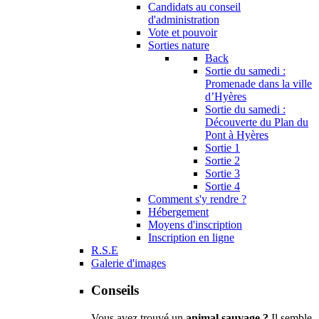
Candidats au conseil
d'administration
Vote et pouvoir
Sorties nature
Back
Sortie du samedi :
Promenade dans la ville
d’Hyères
Sortie du samedi :
Découverte du Plan du
Pont à Hyères
Sortie 1
Sortie 2
Sortie 3
Sortie 4
Comment s'y rendre ?
Hébergement
Moyens d'inscription
Inscription en ligne
R.S.E
Galerie d'images
Conseils
Vous avez trouvé un
animal sauvage ?
Il semble