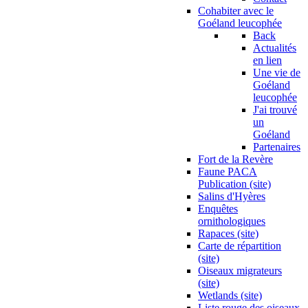
Cohabiter avec le
Goéland leucophée
Back
Actualités
en lien
Une vie de
Goéland
leucophée
J'ai trouvé
un
Goéland
Partenaires
Fort de la Revère
Faune PACA
Publication (site)
Salins d'Hyères
Enquêtes
ornithologiques
Rapaces (site)
Carte de répartition
(site)
Oiseaux migrateurs
(site)
Wetlands (site)
Liste rouge des oiseaux