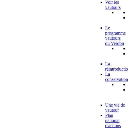
Voir les
vautours
Le
programme
vautours
du Verdon
La
réintroducti
La
conservation
Une vie de
vautour
Plan
national
d'actions