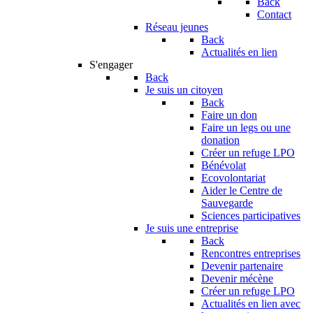
Back
Contact
Réseau jeunes
Back
Actualités en lien
S'engager
Back
Je suis un citoyen
Back
Faire un don
Faire un legs ou une
donation
Créer un refuge LPO
Bénévolat
Ecovolontariat
Aider le Centre de
Sauvegarde
Sciences participatives
Je suis une entreprise
Back
Rencontres entreprises
Devenir partenaire
Devenir mécène
Créer un refuge LPO
Actualités en lien avec