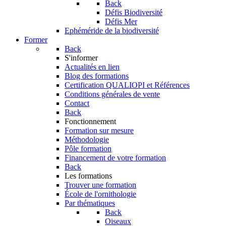
Back
Défis Biodiversité
Défis Mer
Ephéméride de la biodiversité
Former
Back
S'informer
Actualités en lien
Blog des formations
Certification QUALIOPI et Références
Conditions générales de vente
Contact
Back
Fonctionnement
Formation sur mesure
Méthodologie
Pôle formation
Financement de votre formation
Back
Les formations
Trouver une formation
École de l'ornithologie
Par thématiques
Back
Oiseaux