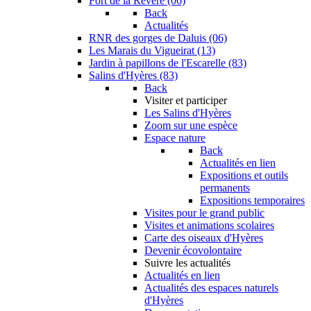
Fort de la Revère (06)
Back
Actualités
RNR des gorges de Daluis (06)
Les Marais du Vigueirat (13)
Jardin à papillons de l'Escarelle (83)
Salins d'Hyères (83)
Back
Visiter et participer
Les Salins d'Hyères
Zoom sur une espèce
Espace nature
Back
Actualités en lien
Expositions et outils
permanents
Expositions temporaires
Visites pour le grand public
Visites et animations scolaires
Carte des oiseaux d'Hyères
Devenir écovolontaire
Suivre les actualités
Actualités en lien
Actualités des espaces naturels
d'Hyères