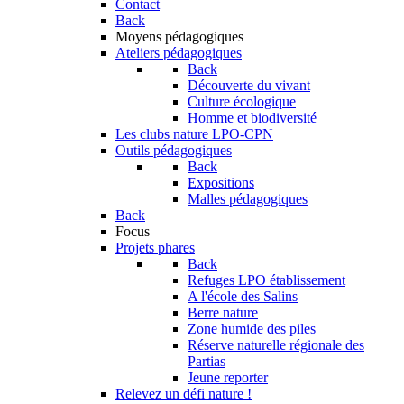
Contact
Back
Moyens pédagogiques
Ateliers pédagogiques
Back
Découverte du vivant
Culture écologique
Homme et biodiversité
Les clubs nature LPO-CPN
Outils pédagogiques
Back
Expositions
Malles pédagogiques
Back
Focus
Projets phares
Back
Refuges LPO établissement
A l'école des Salins
Berre nature
Zone humide des piles
Réserve naturelle régionale des
Partias
Jeune reporter
Relevez un défi nature !