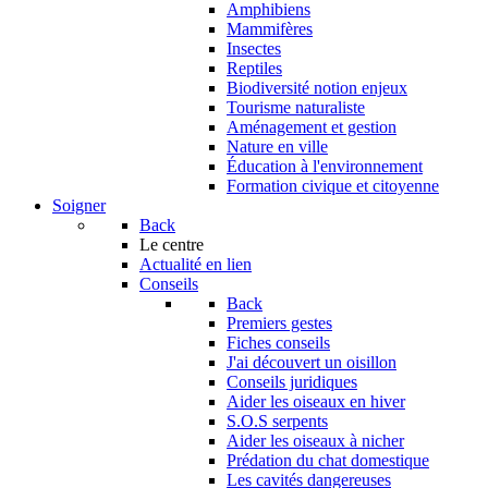
Amphibiens
Mammifères
Insectes
Reptiles
Biodiversité notion enjeux
Tourisme naturaliste
Aménagement et gestion
Nature en ville
Éducation à l'environnement
Formation civique et citoyenne
Soigner
Back
Le centre
Actualité en lien
Conseils
Back
Premiers gestes
Fiches conseils
J'ai découvert un oisillon
Conseils juridiques
Aider les oiseaux en hiver
S.O.S serpents
Aider les oiseaux à nicher
Prédation du chat domestique
Les cavités dangereuses