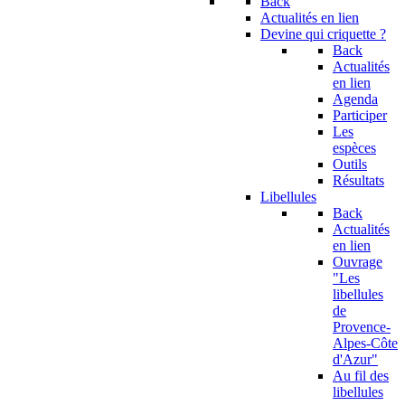
Back
Actualités en lien
Devine qui criquette ?
Back
Actualités
en lien
Agenda
Participer
Les
espèces
Outils
Résultats
Libellules
Back
Actualités
en lien
Ouvrage
"Les
libellules
de
Provence-
Alpes-Côte
d'Azur"
Au fil des
libellules