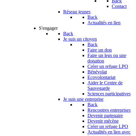
Back
Contact
Réseau jeunes
Back
Actualités en lien
S'engager
Back
Je suis un citoyen
Back
Faire un don
Faire un legs ou une
donation
Créer un refuge LPO
Bénévolat
Ecovolontariat
Aider le Centre de
Sauvegarde
Sciences participatives
Je suis une entreprise
Back
Rencontres entreprises
Devenir partenaire
Devenir mécène
Créer un refuge LPO
Actualités en lien avec