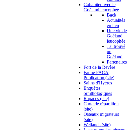
Cohabiter avec le
Goéland leucophée
Back
Actualités
en lien
Une vie de
Goéland
leucophée
J'ai trouvé
un
Goéland
Partenaires
Fort de la Revère
Faune PACA
Publication (site)
Salins d'Hyères
Enquêtes
ornithologiques
Rapaces (site)
Carte de répartition
(site)
Oiseaux migrateurs
(site)
Wetlands (site)
Liste rouge des oiseaux