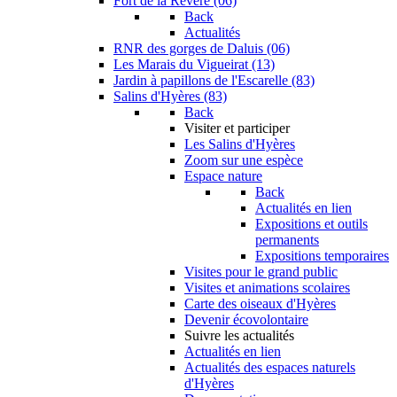
Fort de la Revère (06)
Back
Actualités
RNR des gorges de Daluis (06)
Les Marais du Vigueirat (13)
Jardin à papillons de l'Escarelle (83)
Salins d'Hyères (83)
Back
Visiter et participer
Les Salins d'Hyères
Zoom sur une espèce
Espace nature
Back
Actualités en lien
Expositions et outils
permanents
Expositions temporaires
Visites pour le grand public
Visites et animations scolaires
Carte des oiseaux d'Hyères
Devenir écovolontaire
Suivre les actualités
Actualités en lien
Actualités des espaces naturels
d'Hyères