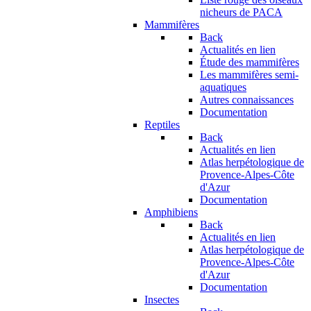
nicheurs de PACA
Mammifères
Back
Actualités en lien
Étude des mammifères
Les mammifères semi-
aquatiques
Autres connaissances
Documentation
Reptiles
Back
Actualités en lien
Atlas herpétologique de
Provence-Alpes-Côte
d'Azur
Documentation
Amphibiens
Back
Actualités en lien
Atlas herpétologique de
Provence-Alpes-Côte
d'Azur
Documentation
Insectes