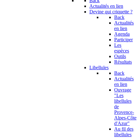
Back
Actualités en lien
Devine qui criquette ?
Back
Actualités
en lien
Agenda
Participer
Les
espèces
Outils
Résultats
Libellules
Back
Actualités
en lien
Ouvrage
"Les
libellules
de
Provence-
Alpes-Côte
d'Azur"
Au fil des
libellules