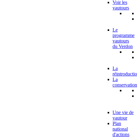
Voir les
vautours
Le
programme
vautours
du Verdon
La
réintroducti
La
conservation
Une vie de
vautour
Plan
national
d'actions