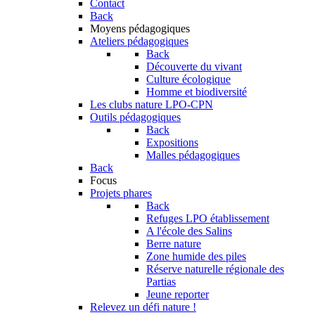
Contact
Back
Moyens pédagogiques
Ateliers pédagogiques
Back
Découverte du vivant
Culture écologique
Homme et biodiversité
Les clubs nature LPO-CPN
Outils pédagogiques
Back
Expositions
Malles pédagogiques
Back
Focus
Projets phares
Back
Refuges LPO établissement
A l'école des Salins
Berre nature
Zone humide des piles
Réserve naturelle régionale des
Partias
Jeune reporter
Relevez un défi nature !