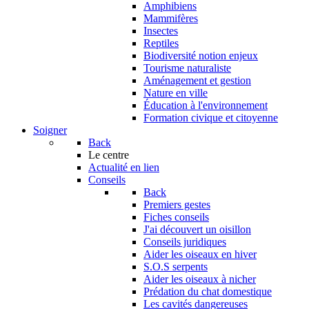
Amphibiens
Mammifères
Insectes
Reptiles
Biodiversité notion enjeux
Tourisme naturaliste
Aménagement et gestion
Nature en ville
Éducation à l'environnement
Formation civique et citoyenne
Soigner
Back
Le centre
Actualité en lien
Conseils
Back
Premiers gestes
Fiches conseils
J'ai découvert un oisillon
Conseils juridiques
Aider les oiseaux en hiver
S.O.S serpents
Aider les oiseaux à nicher
Prédation du chat domestique
Les cavités dangereuses