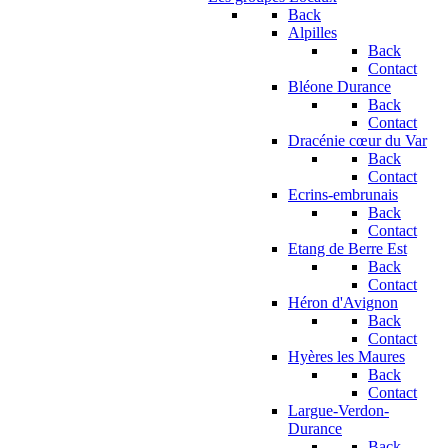
Back
Alpilles
Back
Contact
Bléone Durance
Back
Contact
Dracénie cœur du Var
Back
Contact
Ecrins-embrunais
Back
Contact
Etang de Berre Est
Back
Contact
Héron d'Avignon
Back
Contact
Hyères les Maures
Back
Contact
Largue-Verdon-
Durance
Back