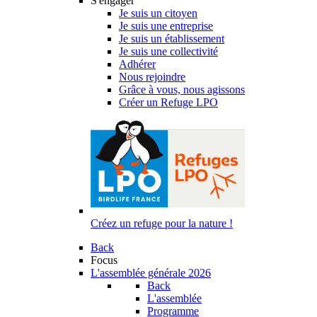
S'engager
Je suis un citoyen
Je suis une entreprise
Je suis un établissement
Je suis une collectivité
Adhérer
Nous rejoindre
Grâce à vous, nous agissons
Créer un Refuge LPO
Créez un refuge pour la nature !
Back
Focus
L'assemblée générale 2026
Back
L'assemblée
Programme