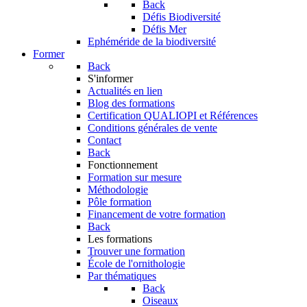
Back
Défis Biodiversité
Défis Mer
Ephéméride de la biodiversité
Former
Back
S'informer
Actualités en lien
Blog des formations
Certification QUALIOPI et Références
Conditions générales de vente
Contact
Back
Fonctionnement
Formation sur mesure
Méthodologie
Pôle formation
Financement de votre formation
Back
Les formations
Trouver une formation
École de l'ornithologie
Par thématiques
Back
Oiseaux