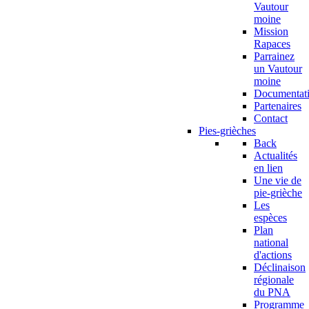
Vautour
moine
Mission
Rapaces
Parrainez
un Vautour
moine
Documentat
Partenaires
Contact
Pies-grièches
Back
Actualités
en lien
Une vie de
pie-grièche
Les
espèces
Plan
national
d'actions
Déclinaison
régionale
du PNA
Programme