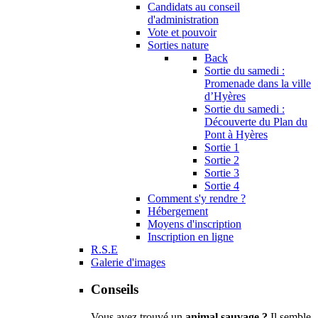
Candidats au conseil
d'administration
Vote et pouvoir
Sorties nature
Back
Sortie du samedi :
Promenade dans la ville
d’Hyères
Sortie du samedi :
Découverte du Plan du
Pont à Hyères
Sortie 1
Sortie 2
Sortie 3
Sortie 4
Comment s'y rendre ?
Hébergement
Moyens d'inscription
Inscription en ligne
R.S.E
Galerie d'images
Conseils
Vous avez trouvé un
animal sauvage ?
Il semble