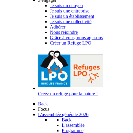
S'engager
Je suis un citoyen
Je suis une entreprise
Je suis un établissement
Je suis une collectivité
Adhérer
Nous rejoindre
Grâce à vous, nous agissons
Créer un Refuge LPO
Créez un refuge pour la nature !
Back
Focus
L'assemblée générale 2026
Back
L'assemblée
Programme