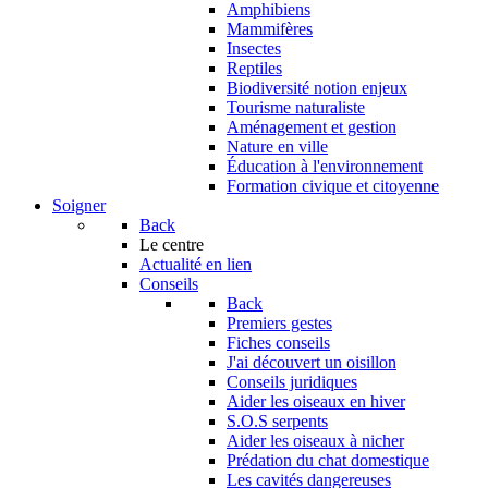
Amphibiens
Mammifères
Insectes
Reptiles
Biodiversité notion enjeux
Tourisme naturaliste
Aménagement et gestion
Nature en ville
Éducation à l'environnement
Formation civique et citoyenne
Soigner
Back
Le centre
Actualité en lien
Conseils
Back
Premiers gestes
Fiches conseils
J'ai découvert un oisillon
Conseils juridiques
Aider les oiseaux en hiver
S.O.S serpents
Aider les oiseaux à nicher
Prédation du chat domestique
Les cavités dangereuses