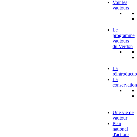
Voir les
vautours
Le
programme
vautours
du Verdon
La
réintroducti
La
conservation
Une vie de
vautour
Plan
national
d'actions