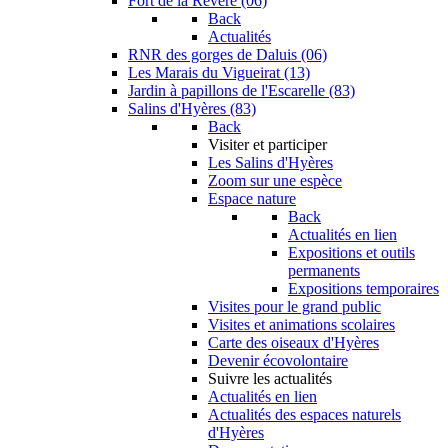
Fort de la Revère (06)
Back
Actualités
RNR des gorges de Daluis (06)
Les Marais du Vigueirat (13)
Jardin à papillons de l'Escarelle (83)
Salins d'Hyères (83)
Back
Visiter et participer
Les Salins d'Hyères
Zoom sur une espèce
Espace nature
Back
Actualités en lien
Expositions et outils
permanents
Expositions temporaires
Visites pour le grand public
Visites et animations scolaires
Carte des oiseaux d'Hyères
Devenir écovolontaire
Suivre les actualités
Actualités en lien
Actualités des espaces naturels
d'Hyères