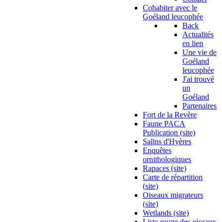
Cohabiter avec le
Goéland leucophée
Back
Actualités
en lien
Une vie de
Goéland
leucophée
J'ai trouvé
un
Goéland
Partenaires
Fort de la Revère
Faune PACA
Publication (site)
Salins d'Hyères
Enquêtes
ornithologiques
Rapaces (site)
Carte de répartition
(site)
Oiseaux migrateurs
(site)
Wetlands (site)
Liste rouge des oiseaux