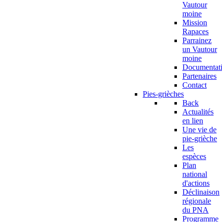
Vautour
moine
Mission
Rapaces
Parrainez
un Vautour
moine
Documentat
Partenaires
Contact
Pies-grièches
Back
Actualités
en lien
Une vie de
pie-grièche
Les
espèces
Plan
national
d'actions
Déclinaison
régionale
du PNA
Programme