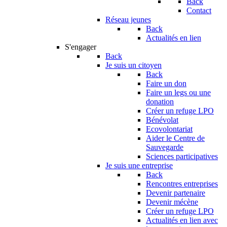
Back
Contact
Réseau jeunes
Back
Actualités en lien
S'engager
Back
Je suis un citoyen
Back
Faire un don
Faire un legs ou une
donation
Créer un refuge LPO
Bénévolat
Ecovolontariat
Aider le Centre de
Sauvegarde
Sciences participatives
Je suis une entreprise
Back
Rencontres entreprises
Devenir partenaire
Devenir mécène
Créer un refuge LPO
Actualités en lien avec