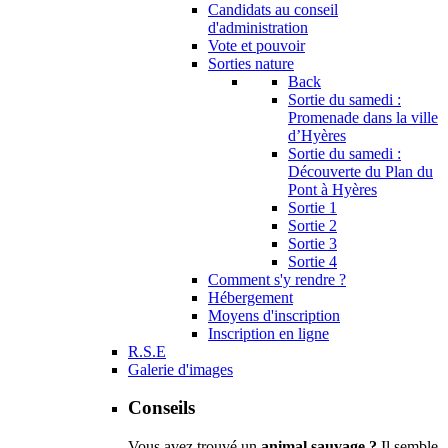
Candidats au conseil
d'administration
Vote et pouvoir
Sorties nature
Back
Sortie du samedi :
Promenade dans la ville
d’Hyères
Sortie du samedi :
Découverte du Plan du
Pont à Hyères
Sortie 1
Sortie 2
Sortie 3
Sortie 4
Comment s'y rendre ?
Hébergement
Moyens d'inscription
Inscription en ligne
R.S.E
Galerie d'images
Conseils
Vous avez trouvé un
animal sauvage ?
Il semble