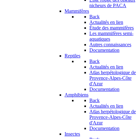
nicheurs de PACA
Mammifères
Back
Actualités en lien
Étude des mammifères
Les mammifères semi-
aquatiques
Autres connaissances
Documentation
Reptiles
Back
Actualités en lien
Atlas herpétologique de
Provence-Alpes-Côte
d'Azur
Documentation
Amphibiens
Back
Actualités en lien
Atlas herpétologique de
Provence-Alpes-Côte
d'Azur
Documentation
Insectes