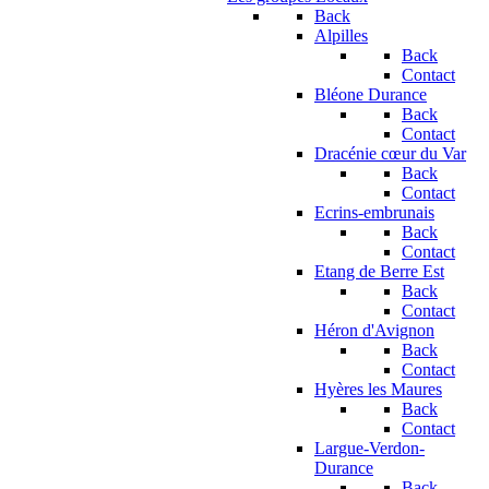
Back
Alpilles
Back
Contact
Bléone Durance
Back
Contact
Dracénie cœur du Var
Back
Contact
Ecrins-embrunais
Back
Contact
Etang de Berre Est
Back
Contact
Héron d'Avignon
Back
Contact
Hyères les Maures
Back
Contact
Largue-Verdon-
Durance
Back