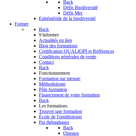
Back
Défis Biodiversité
Défis Mer
Ephéméride de la biodiversité
Former
Back
S'informer
Actualités en lien
Blog des formations
Certification QUALIOPI et Références
Conditions générales de vente
Contact
Back
Fonctionnement
Formation sur mesure
Méthodologie
Pôle formation
Financement de votre formation
Back
Les formations
Trouver une formation
École de l'ornithologie
Par thématiques
Back
Oiseaux