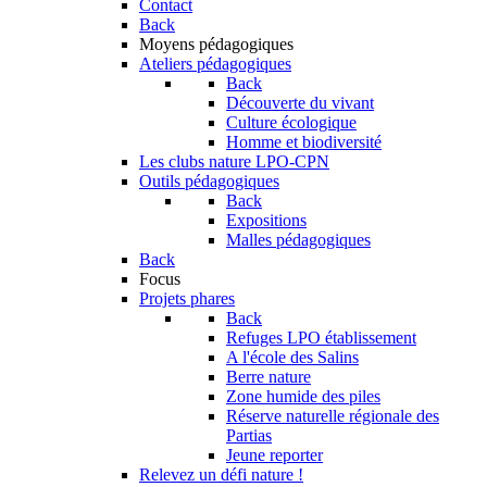
Contact
Back
Moyens pédagogiques
Ateliers pédagogiques
Back
Découverte du vivant
Culture écologique
Homme et biodiversité
Les clubs nature LPO-CPN
Outils pédagogiques
Back
Expositions
Malles pédagogiques
Back
Focus
Projets phares
Back
Refuges LPO établissement
A l'école des Salins
Berre nature
Zone humide des piles
Réserve naturelle régionale des
Partias
Jeune reporter
Relevez un défi nature !