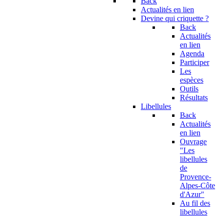
Back
Actualités en lien
Devine qui criquette ?
Back
Actualités
en lien
Agenda
Participer
Les
espèces
Outils
Résultats
Libellules
Back
Actualités
en lien
Ouvrage
"Les
libellules
de
Provence-
Alpes-Côte
d'Azur"
Au fil des
libellules