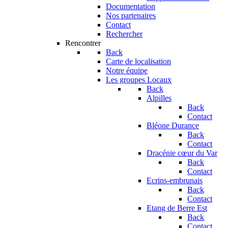
Documentation
Nos partenaires
Contact
Rechercher
Rencontrer
Back
Carte de localisation
Notre équipe
Les groupes Locaux
Back
Alpilles
Back
Contact
Bléone Durance
Back
Contact
Dracénie cœur du Var
Back
Contact
Ecrins-embrunais
Back
Contact
Etang de Berre Est
Back
Contact