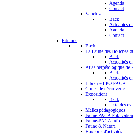
Agenda
Contact
Vaucluse
Back
Actualités en
Agenda
Contact
Editions
Back
La Faune des Bouches-
Back
Actualités en
Atlas herpétologique de
Back
Actualités en
Librairie LPO PACA
Cartes de découverte
Expositions
Back
Liste des ex
Malles pédagogiques
Faune PACA Publication
Faune-PACA Info
Faune & Nature
Rapports d'activités