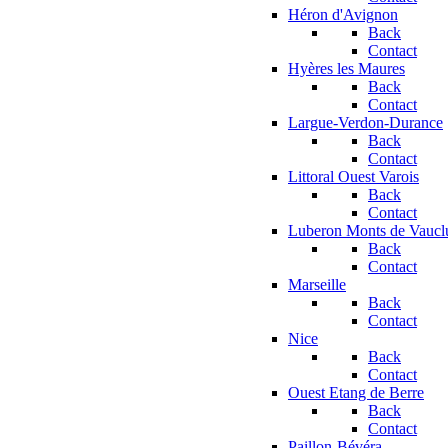
Héron d'Avignon
Back
Contact
Hyères les Maures
Back
Contact
Largue-Verdon-Durance
Back
Contact
Littoral Ouest Varois
Back
Contact
Luberon Monts de Vaucl
Back
Contact
Marseille
Back
Contact
Nice
Back
Contact
Ouest Etang de Berre
Back
Contact
Paillon-Bévéra