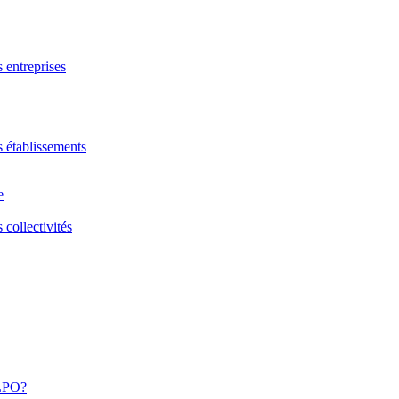
s entreprises
s établissements
e
 collectivités
 LPO?