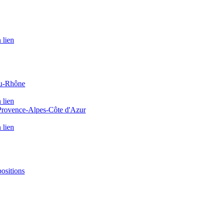
 lien
du-Rhône
 lien
 Provence-Alpes-Côte d'Azur
 lien
positions