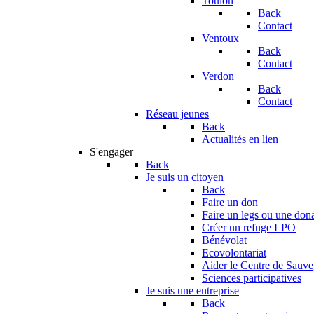
Toulon
Back
Contact
Ventoux
Back
Contact
Verdon
Back
Contact
Réseau jeunes
Back
Actualités en lien
S'engager
Back
Je suis un citoyen
Back
Faire un don
Faire un legs ou une don
Créer un refuge LPO
Bénévolat
Ecovolontariat
Aider le Centre de Sauv
Sciences participatives
Je suis une entreprise
Back