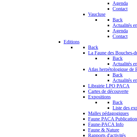
Agenda
Contact
Vaucluse
Back
Actualités en
Agenda
Contact
Editions
Back
La Faune des Bouches-
Back
Actualités en
Atlas herpétologique de
Back
Actualités en
Librairie LPO PACA
Cartes de découverte
Expositions
Back
Liste des ex
Malles pédagogiques
Faune PACA Publication
Faune-PACA Info
Faune & Nature
Rapports d'activités