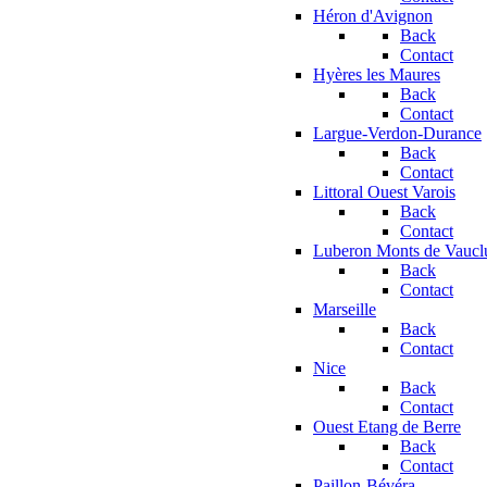
Héron d'Avignon
Back
Contact
Hyères les Maures
Back
Contact
Largue-Verdon-Durance
Back
Contact
Littoral Ouest Varois
Back
Contact
Luberon Monts de Vaucl
Back
Contact
Marseille
Back
Contact
Nice
Back
Contact
Ouest Etang de Berre
Back
Contact
Paillon-Bévéra