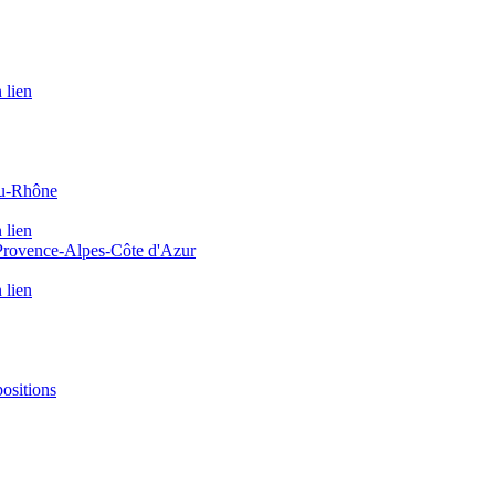
 lien
du-Rhône
 lien
 Provence-Alpes-Côte d'Azur
 lien
positions