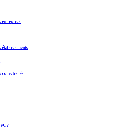
s entreprises
s établissements
e
 collectivités
 LPO?