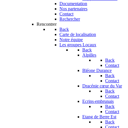
Documentation
Nos partenaires
Contact
Rechercher
Rencontrer
Back
Carte de localisation
Notre équipe
Les groupes Locaux
Back
Alpilles
Back
Contact
Bléone Durance
Back
Contact
Dracénie cœur du Var
Back
Contact
Ecrins-embrunais
Back
Contact
Etang de Berre Est
Back
Contact