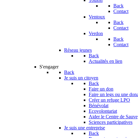
Toulon
Back
Contact
Ventoux
Back
Contact
Verdon
Back
Contact
Réseau jeunes
Back
Actualités en lien
S'engager
Back
Je suis un citoyen
Back
Faire un don
Faire un legs ou une don
Créer un refuge LPO
Bénévolat
Ecovolontariat
Aider le Centre de Sauv
Sciences participatives
Je suis une entreprise
Back