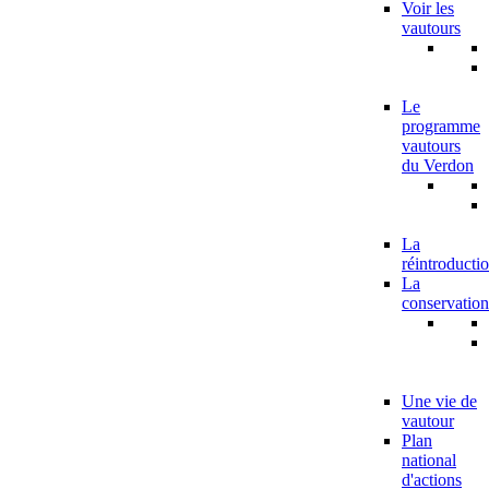
Voir les
vautours
Le
programme
vautours
du Verdon
La
réintroducti
La
conservation
Une vie de
vautour
Plan
national
d'actions