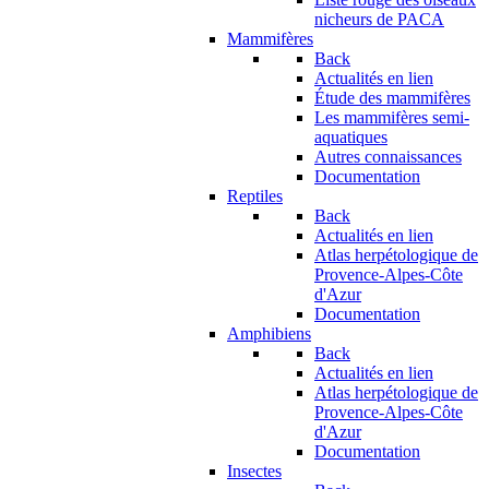
nicheurs de PACA
Mammifères
Back
Actualités en lien
Étude des mammifères
Les mammifères semi-
aquatiques
Autres connaissances
Documentation
Reptiles
Back
Actualités en lien
Atlas herpétologique de
Provence-Alpes-Côte
d'Azur
Documentation
Amphibiens
Back
Actualités en lien
Atlas herpétologique de
Provence-Alpes-Côte
d'Azur
Documentation
Insectes