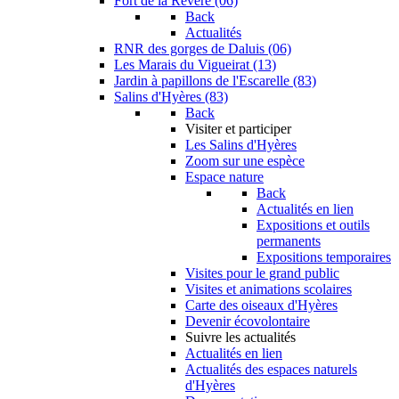
Fort de la Revère (06)
Back
Actualités
RNR des gorges de Daluis (06)
Les Marais du Vigueirat (13)
Jardin à papillons de l'Escarelle (83)
Salins d'Hyères (83)
Back
Visiter et participer
Les Salins d'Hyères
Zoom sur une espèce
Espace nature
Back
Actualités en lien
Expositions et outils
permanents
Expositions temporaires
Visites pour le grand public
Visites et animations scolaires
Carte des oiseaux d'Hyères
Devenir écovolontaire
Suivre les actualités
Actualités en lien
Actualités des espaces naturels
d'Hyères