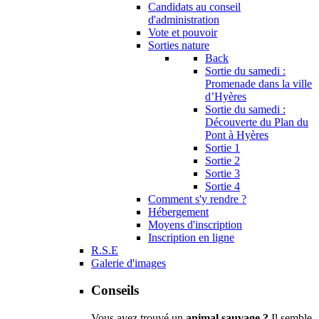
Candidats au conseil
d'administration
Vote et pouvoir
Sorties nature
Back
Sortie du samedi :
Promenade dans la ville
d’Hyères
Sortie du samedi :
Découverte du Plan du
Pont à Hyères
Sortie 1
Sortie 2
Sortie 3
Sortie 4
Comment s'y rendre ?
Hébergement
Moyens d'inscription
Inscription en ligne
R.S.E
Galerie d'images
Conseils
Vous avez trouvé un
animal sauvage ?
Il semble