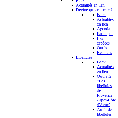
Back
Actualités en lien
Devine qui criquette ?
Back
Actualités
en lien
Agenda
Participer
Les
espèces
Outils
Résultats
Libellules
Back
Actualités
en lien
Ouvrage
"Les
libellules
de
Provence-
Alpes-Côte
d'Azur"
Au fil des
libellules