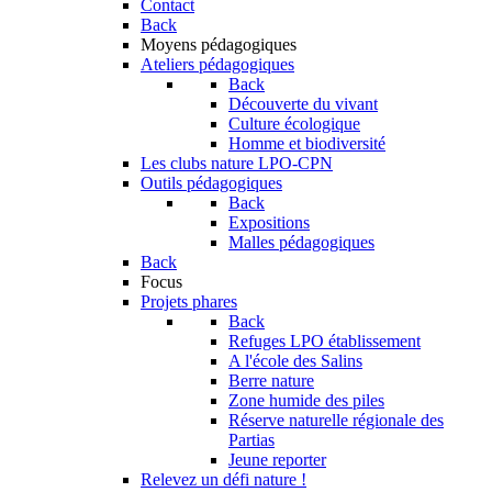
Contact
Back
Moyens pédagogiques
Ateliers pédagogiques
Back
Découverte du vivant
Culture écologique
Homme et biodiversité
Les clubs nature LPO-CPN
Outils pédagogiques
Back
Expositions
Malles pédagogiques
Back
Focus
Projets phares
Back
Refuges LPO établissement
A l'école des Salins
Berre nature
Zone humide des piles
Réserve naturelle régionale des
Partias
Jeune reporter
Relevez un défi nature !