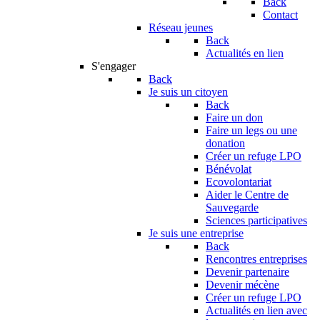
Back
Contact
Réseau jeunes
Back
Actualités en lien
S'engager
Back
Je suis un citoyen
Back
Faire un don
Faire un legs ou une
donation
Créer un refuge LPO
Bénévolat
Ecovolontariat
Aider le Centre de
Sauvegarde
Sciences participatives
Je suis une entreprise
Back
Rencontres entreprises
Devenir partenaire
Devenir mécène
Créer un refuge LPO
Actualités en lien avec