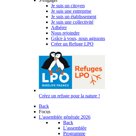
S'engager
Je suis un citoyen
Je suis une entreprise
Je suis un établissement
Je suis une collectivité
Adhérer
Nous rejoindre
Grâce à vous, nous agissons
Créer un Refuge LPO
Créez un refuge pour la nature !
Back
Focus
L'assemblée générale 2026
Back
L'assemblée
Programme