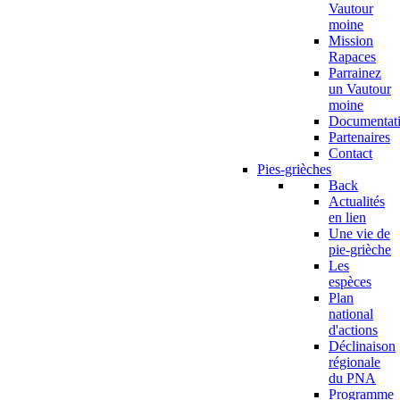
Vautour
moine
Mission
Rapaces
Parrainez
un Vautour
moine
Documentat
Partenaires
Contact
Pies-grièches
Back
Actualités
en lien
Une vie de
pie-grièche
Les
espèces
Plan
national
d'actions
Déclinaison
régionale
du PNA
Programme