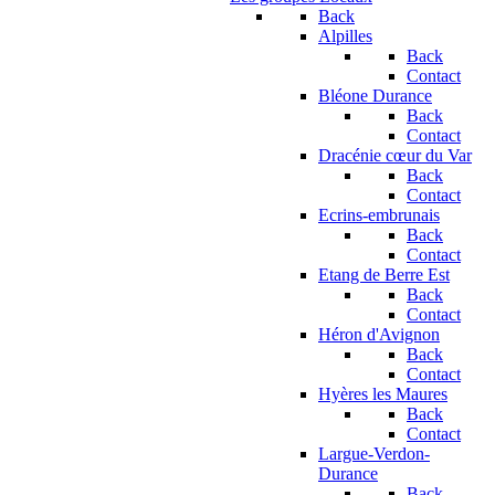
Back
Alpilles
Back
Contact
Bléone Durance
Back
Contact
Dracénie cœur du Var
Back
Contact
Ecrins-embrunais
Back
Contact
Etang de Berre Est
Back
Contact
Héron d'Avignon
Back
Contact
Hyères les Maures
Back
Contact
Largue-Verdon-
Durance
Back