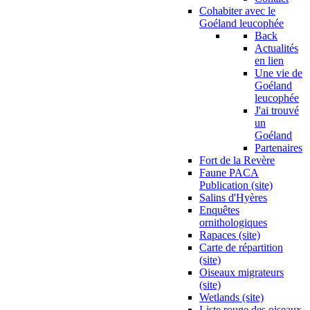
Cohabiter avec le
Goéland leucophée
Back
Actualités
en lien
Une vie de
Goéland
leucophée
J'ai trouvé
un
Goéland
Partenaires
Fort de la Revère
Faune PACA
Publication (site)
Salins d'Hyères
Enquêtes
ornithologiques
Rapaces (site)
Carte de répartition
(site)
Oiseaux migrateurs
(site)
Wetlands (site)
Liste rouge des oiseaux