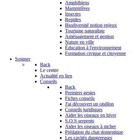
Amphibiens
Mammifères
Insectes
Reptiles
Biodiversité notion enjeux
Tourisme naturaliste
Aménagement et gestion
Nature en ville
Éducation à l'environnement
Formation civique et citoyenne
Soigner
Back
Le centre
Actualité en lien
Conseils
Back
Premiers gestes
Fiches conseils
J'ai découvert un oisillon
Conseils juridiques
Aider les oiseaux en hiver
S.O.S serpents
Aider les oiseaux à nicher
Prédation du chat domestique
Les cavités dangereuses