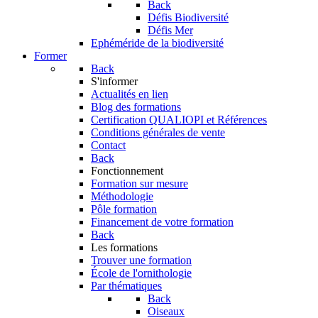
Back
Défis Biodiversité
Défis Mer
Ephéméride de la biodiversité
Former
Back
S'informer
Actualités en lien
Blog des formations
Certification QUALIOPI et Références
Conditions générales de vente
Contact
Back
Fonctionnement
Formation sur mesure
Méthodologie
Pôle formation
Financement de votre formation
Back
Les formations
Trouver une formation
École de l'ornithologie
Par thématiques
Back
Oiseaux