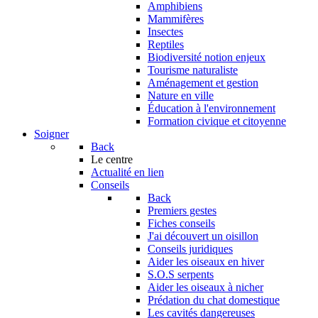
Amphibiens
Mammifères
Insectes
Reptiles
Biodiversité notion enjeux
Tourisme naturaliste
Aménagement et gestion
Nature en ville
Éducation à l'environnement
Formation civique et citoyenne
Soigner
Back
Le centre
Actualité en lien
Conseils
Back
Premiers gestes
Fiches conseils
J'ai découvert un oisillon
Conseils juridiques
Aider les oiseaux en hiver
S.O.S serpents
Aider les oiseaux à nicher
Prédation du chat domestique
Les cavités dangereuses