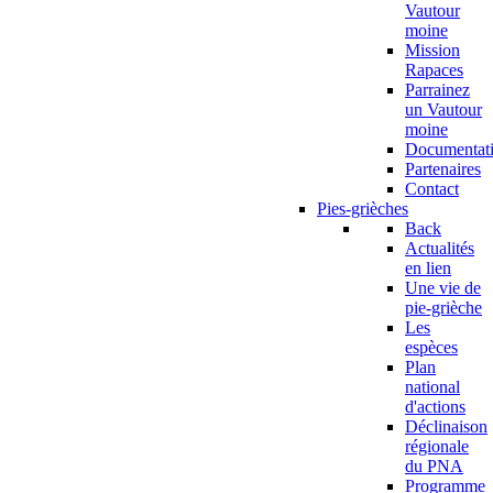
Vautour
moine
Mission
Rapaces
Parrainez
un Vautour
moine
Documentat
Partenaires
Contact
Pies-grièches
Back
Actualités
en lien
Une vie de
pie-grièche
Les
espèces
Plan
national
d'actions
Déclinaison
régionale
du PNA
Programme