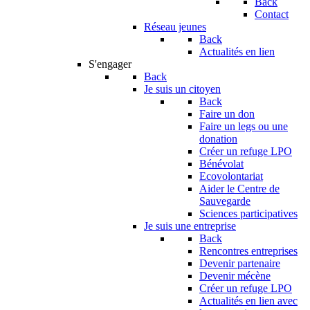
Back
Contact
Réseau jeunes
Back
Actualités en lien
S'engager
Back
Je suis un citoyen
Back
Faire un don
Faire un legs ou une
donation
Créer un refuge LPO
Bénévolat
Ecovolontariat
Aider le Centre de
Sauvegarde
Sciences participatives
Je suis une entreprise
Back
Rencontres entreprises
Devenir partenaire
Devenir mécène
Créer un refuge LPO
Actualités en lien avec