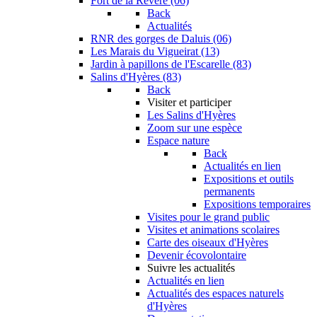
Fort de la Revère (06)
Back
Actualités
RNR des gorges de Daluis (06)
Les Marais du Vigueirat (13)
Jardin à papillons de l'Escarelle (83)
Salins d'Hyères (83)
Back
Visiter et participer
Les Salins d'Hyères
Zoom sur une espèce
Espace nature
Back
Actualités en lien
Expositions et outils
permanents
Expositions temporaires
Visites pour le grand public
Visites et animations scolaires
Carte des oiseaux d'Hyères
Devenir écovolontaire
Suivre les actualités
Actualités en lien
Actualités des espaces naturels
d'Hyères