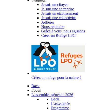
S'engager
Je suis un citoyen
Je suis une entreprise
Je suis un établissement
Je suis une collectivité
Adhérer
Nous rejoindre
Grâce à vous, nous agissons
Créer un Refuge LPO
Créez un refuge pour la nature !
Back
Focus
L'assemblée générale 2026
Back
L'assemblée
Programme