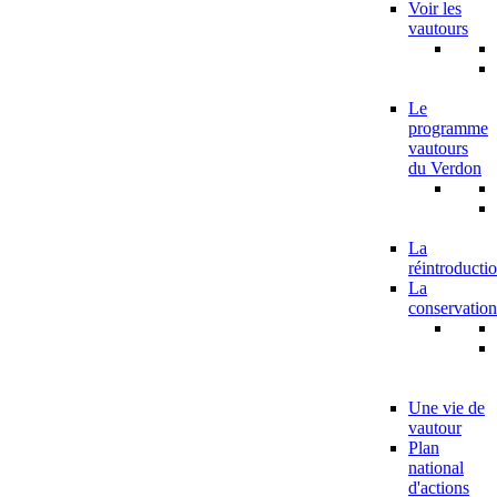
Voir les
vautours
Le
programme
vautours
du Verdon
La
réintroducti
La
conservation
Une vie de
vautour
Plan
national
d'actions