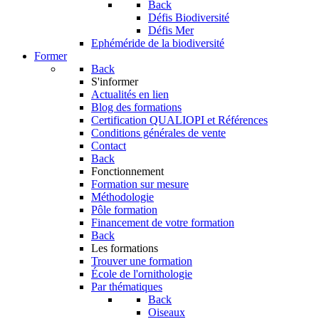
Back
Défis Biodiversité
Défis Mer
Ephéméride de la biodiversité
Former
Back
S'informer
Actualités en lien
Blog des formations
Certification QUALIOPI et Références
Conditions générales de vente
Contact
Back
Fonctionnement
Formation sur mesure
Méthodologie
Pôle formation
Financement de votre formation
Back
Les formations
Trouver une formation
École de l'ornithologie
Par thématiques
Back
Oiseaux