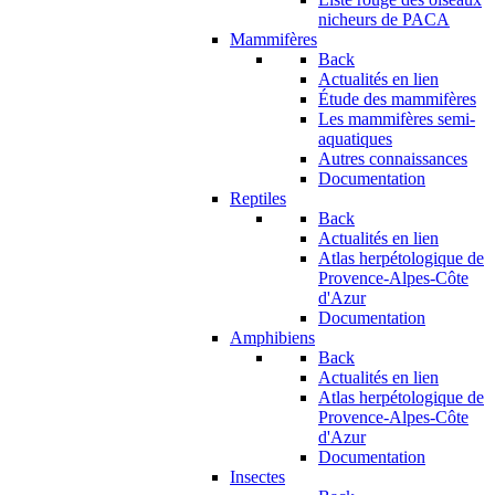
nicheurs de PACA
Mammifères
Back
Actualités en lien
Étude des mammifères
Les mammifères semi-
aquatiques
Autres connaissances
Documentation
Reptiles
Back
Actualités en lien
Atlas herpétologique de
Provence-Alpes-Côte
d'Azur
Documentation
Amphibiens
Back
Actualités en lien
Atlas herpétologique de
Provence-Alpes-Côte
d'Azur
Documentation
Insectes