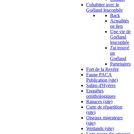
Cohabiter avec le
Goéland leucophée
Back
Actualités
en lien
Une vie de
Goéland
leucophée
J'ai trouvé
un
Goéland
Partenaires
Fort de la Revère
Faune PACA
Publication (site)
Salins d'Hyères
Enquêtes
ornithologiques
Rapaces (site)
Carte de répartition
(site)
Oiseaux migrateurs
(site)
Wetlands (site)
Liste rouge des oiseaux