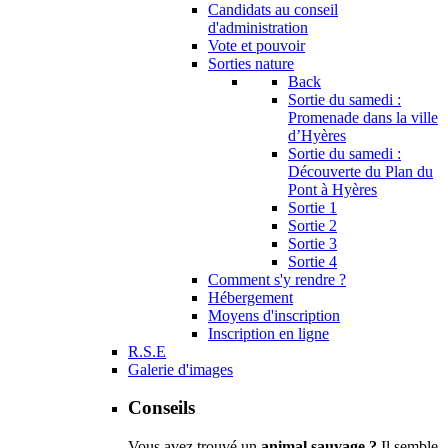
Candidats au conseil
d'administration
Vote et pouvoir
Sorties nature
Back
Sortie du samedi :
Promenade dans la ville
d’Hyères
Sortie du samedi :
Découverte du Plan du
Pont à Hyères
Sortie 1
Sortie 2
Sortie 3
Sortie 4
Comment s'y rendre ?
Hébergement
Moyens d'inscription
Inscription en ligne
R.S.E
Galerie d'images
Conseils
Vous avez trouvé un
animal sauvage ?
Il semble