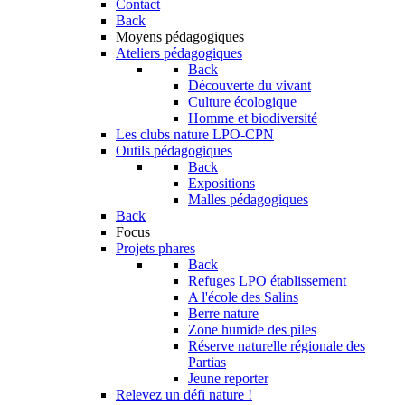
Contact
Back
Moyens pédagogiques
Ateliers pédagogiques
Back
Découverte du vivant
Culture écologique
Homme et biodiversité
Les clubs nature LPO-CPN
Outils pédagogiques
Back
Expositions
Malles pédagogiques
Back
Focus
Projets phares
Back
Refuges LPO établissement
A l'école des Salins
Berre nature
Zone humide des piles
Réserve naturelle régionale des
Partias
Jeune reporter
Relevez un défi nature !