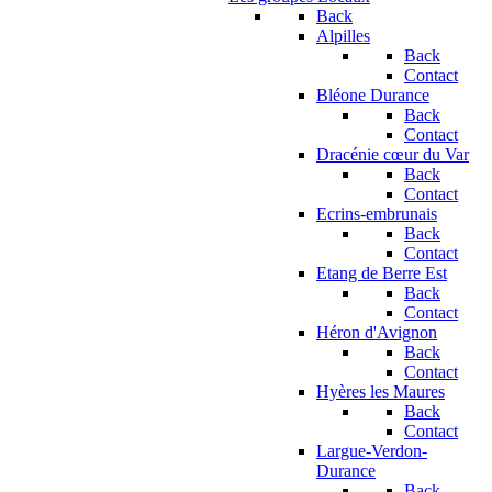
Back
Alpilles
Back
Contact
Bléone Durance
Back
Contact
Dracénie cœur du Var
Back
Contact
Ecrins-embrunais
Back
Contact
Etang de Berre Est
Back
Contact
Héron d'Avignon
Back
Contact
Hyères les Maures
Back
Contact
Largue-Verdon-
Durance
Back