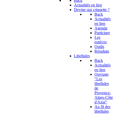
Back
Actualités en lien
Devine qui criquette ?
Back
Actualités
en lien
Agenda
Participer
Les
espèces
Outils
Résultats
Libellules
Back
Actualités
en lien
Ouvrage
"Les
libellules
de
Provence-
Alpes-Côte
d'Azur"
Au fil des
libellules