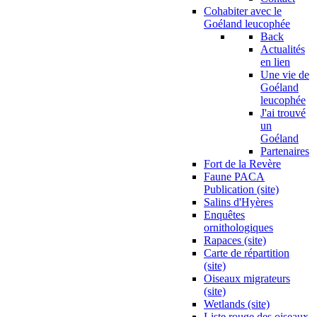
Cohabiter avec le
Goéland leucophée
Back
Actualités
en lien
Une vie de
Goéland
leucophée
J'ai trouvé
un
Goéland
Partenaires
Fort de la Revère
Faune PACA
Publication (site)
Salins d'Hyères
Enquêtes
ornithologiques
Rapaces (site)
Carte de répartition
(site)
Oiseaux migrateurs
(site)
Wetlands (site)
Liste rouge des oiseaux