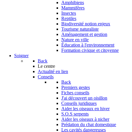
Amphibiens
Mammifères
Insectes
Reptiles
Biodiversité notion enjeux
Tourisme naturaliste
Aménagement et gestion
Nature en ville
Éducation à l'environnement
Formation civique et citoyenne
Soigner
Back
Le centre
Actualité en lien
Conseils
Back
Premiers gestes
Fiches conseils
J'ai découvert un oisillon
Conseils juridiques
Aider les oiseaux en hiver
S.O.S serpents
Aider les oiseaux à nicher
Prédation du chat domestique
Les cavités dangereuses