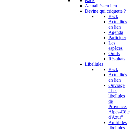
Back
Actualités en lien
Devine qui criquette ?
Back
Actualités
en lien
Agenda
Participer
Les
espèces
Outils
Résultats
Libellules
Back
Actualités
en lien
Ouvrage
"Les
libellules
de
Provence-
Alpes-Côte
d'Azur"
Au fil des
libellules