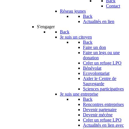
Back
Contact
Réseau jeunes
Back
Actualités en lien
S'engager
Back
Je suis un citoyen
Back
Faire un don
Faire un legs ou une
donation
Créer un refuge LPO
Bénévolat
Ecovolontariat
Aider le Centre de
Sauvegarde
Sciences participatives
Je suis une entreprise
Back
Rencontres entreprises
Devenir partenaire
Devenir mécène
Créer un refuge LPO
Actualités en lien avec