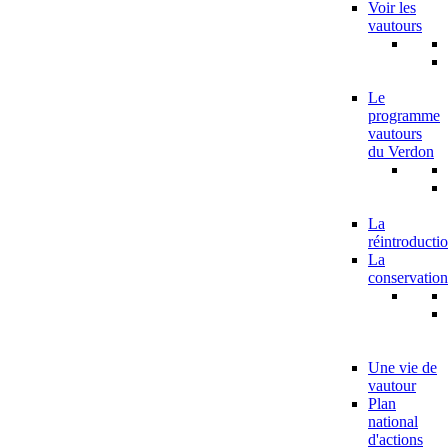
Voir les
vautours
Le
programme
vautours
du Verdon
La
réintroducti
La
conservation
Une vie de
vautour
Plan
national
d'actions