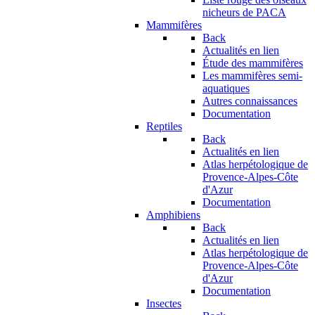
nicheurs de PACA
Mammifères
Back
Actualités en lien
Étude des mammifères
Les mammifères semi-
aquatiques
Autres connaissances
Documentation
Reptiles
Back
Actualités en lien
Atlas herpétologique de
Provence-Alpes-Côte
d'Azur
Documentation
Amphibiens
Back
Actualités en lien
Atlas herpétologique de
Provence-Alpes-Côte
d'Azur
Documentation
Insectes