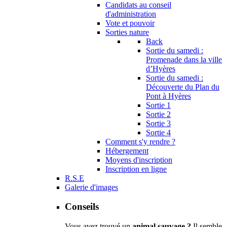
Candidats au conseil
d'administration
Vote et pouvoir
Sorties nature
Back
Sortie du samedi :
Promenade dans la ville
d’Hyères
Sortie du samedi :
Découverte du Plan du
Pont à Hyères
Sortie 1
Sortie 2
Sortie 3
Sortie 4
Comment s'y rendre ?
Hébergement
Moyens d'inscription
Inscription en ligne
R.S.E
Galerie d'images
Conseils
Vous avez trouvé un
animal sauvage ?
Il semble