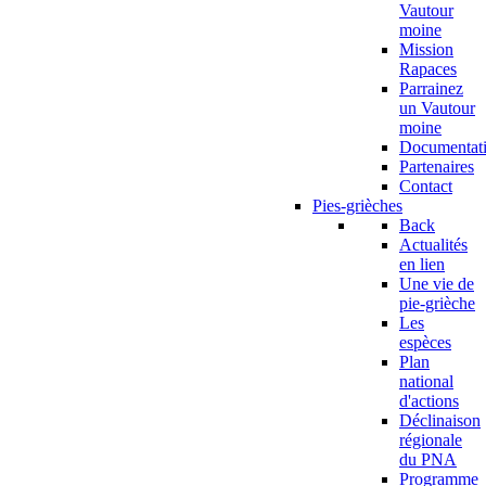
Vautour
moine
Mission
Rapaces
Parrainez
un Vautour
moine
Documentat
Partenaires
Contact
Pies-grièches
Back
Actualités
en lien
Une vie de
pie-grièche
Les
espèces
Plan
national
d'actions
Déclinaison
régionale
du PNA
Programme