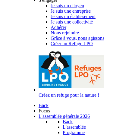
S'engager
Je suis un citoyen
Je suis une entreprise
Je suis un établissement
Je suis une collectivité
Adhérer
Nous rejoindre
Grâce à vous, nous agissons
Créer un Refuge LPO
Créez un refuge pour la nature !
Back
Focus
L'assemblée générale 2026
Back
L'assemblée
Programme