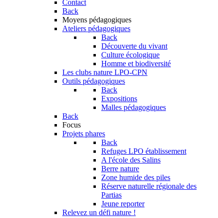
Contact
Back
Moyens pédagogiques
Ateliers pédagogiques
Back
Découverte du vivant
Culture écologique
Homme et biodiversité
Les clubs nature LPO-CPN
Outils pédagogiques
Back
Expositions
Malles pédagogiques
Back
Focus
Projets phares
Back
Refuges LPO établissement
A l'école des Salins
Berre nature
Zone humide des piles
Réserve naturelle régionale des
Partias
Jeune reporter
Relevez un défi nature !