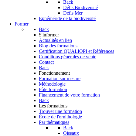
Back
Défis Biodiversité
Défis Mer
Ephéméride de la biodiversité
Former
Back
S'informer
Actualités en lien
Blog des formations
Certification QUALIOPI et Références
Conditions générales de vente
Contact
Back
Fonctionnement
Formation sur mesure
Méthodologie
Pôle formation
Financement de votre formation
Back
Les formations
Trouver une formation
École de l'ornithologie
Par thématiques
Back
Oiseaux