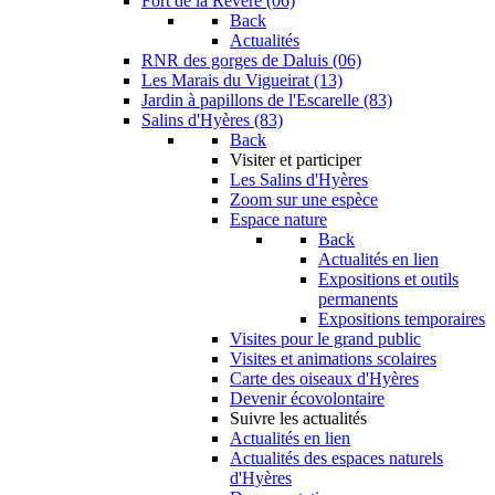
Fort de la Revère (06)
Back
Actualités
RNR des gorges de Daluis (06)
Les Marais du Vigueirat (13)
Jardin à papillons de l'Escarelle (83)
Salins d'Hyères (83)
Back
Visiter et participer
Les Salins d'Hyères
Zoom sur une espèce
Espace nature
Back
Actualités en lien
Expositions et outils
permanents
Expositions temporaires
Visites pour le grand public
Visites et animations scolaires
Carte des oiseaux d'Hyères
Devenir écovolontaire
Suivre les actualités
Actualités en lien
Actualités des espaces naturels
d'Hyères