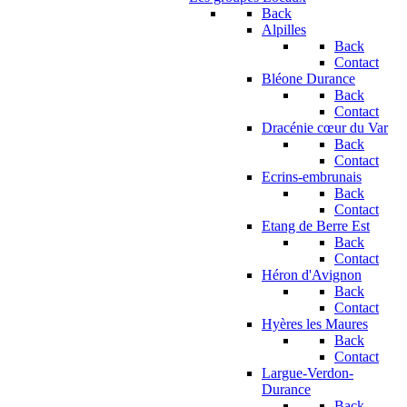
Back
Alpilles
Back
Contact
Bléone Durance
Back
Contact
Dracénie cœur du Var
Back
Contact
Ecrins-embrunais
Back
Contact
Etang de Berre Est
Back
Contact
Héron d'Avignon
Back
Contact
Hyères les Maures
Back
Contact
Largue-Verdon-
Durance
Back