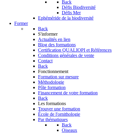
Back
Défis Biodiversité
Défis Mer
Ephéméride de la biodiversité
Former
Back
S'informer
Actualités en lien
Blog des formations
Certification QUALIOPI et Références
Conditions générales de vente
Contact
Back
Fonctionnement
Formation sur mesure
Méthodologie
Pôle formation
Financement de votre formation
Back
Les formations
Trouver une formation
École de l'ornithologie
Par thématiques
Back
Oiseaux