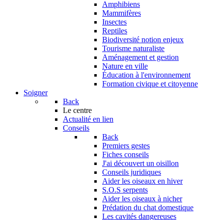
Amphibiens
Mammifères
Insectes
Reptiles
Biodiversité notion enjeux
Tourisme naturaliste
Aménagement et gestion
Nature en ville
Éducation à l'environnement
Formation civique et citoyenne
Soigner
Back
Le centre
Actualité en lien
Conseils
Back
Premiers gestes
Fiches conseils
J'ai découvert un oisillon
Conseils juridiques
Aider les oiseaux en hiver
S.O.S serpents
Aider les oiseaux à nicher
Prédation du chat domestique
Les cavités dangereuses