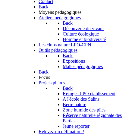
Contact
Back
Moyens pédagogiques
Ateliers pédagogiques
Back
Découverte du vivant
Culture écologique
Homme et biodiversité
Les clubs nature LPO-CPN
Outils pédagogiques
Back
Expositions
Malles pédagogiques
Back
Focus
Projets phares
Back
Refuges LPO établissement
A l'école des Salins
Berre nature
Zone humide des piles
Réserve naturelle régionale des
Partias
Jeune reporter
Relevez un défi nature !