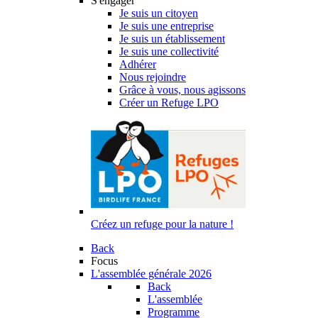
S'engager
Je suis un citoyen
Je suis une entreprise
Je suis un établissement
Je suis une collectivité
Adhérer
Nous rejoindre
Grâce à vous, nous agissons
Créer un Refuge LPO
Créez un refuge pour la nature !
Back
Focus
L'assemblée générale 2026
Back
L'assemblée
Programme