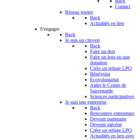
Back
Contact
Réseau jeunes
Back
Actualités en lien
S'engager
Back
Je suis un citoyen
Back
Faire un don
Faire un legs ou une
donation
Créer un refuge LPO
Bénévolat
Ecovolontariat
Aider le Centre de
Sauvegarde
Sciences participatives
Je suis une entreprise
Back
Rencontres entreprises
Devenir partenaire
Devenir mécène
Créer un refuge LPO
Actualités en lien avec