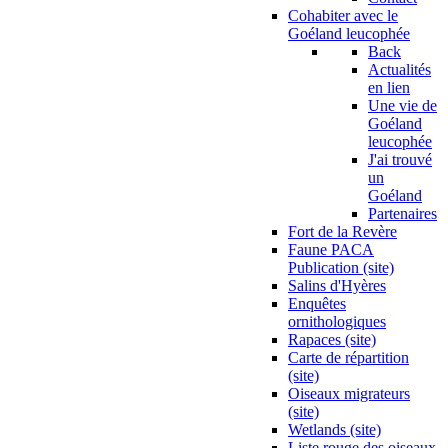
Cohabiter avec le
Goéland leucophée
Back
Actualités
en lien
Une vie de
Goéland
leucophée
J'ai trouvé
un
Goéland
Partenaires
Fort de la Revère
Faune PACA
Publication (site)
Salins d'Hyères
Enquêtes
ornithologiques
Rapaces (site)
Carte de répartition
(site)
Oiseaux migrateurs
(site)
Wetlands (site)
Liste rouge des oiseaux