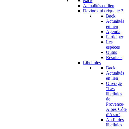
Back
Actualités en lien
Devine qui criquette ?
Back
Actualités
en lien
Agenda
Participer
Les
espèces
Outils
Résultats
Libellules
Back
Actualités
en lien
Ouvrage
"Les
libellules
de
Provence-
Alpes-Côte
d'Azur"
Au fil des
libellules