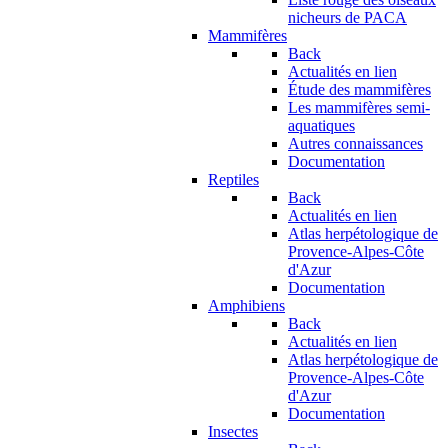
nicheurs de PACA
Mammifères
Back
Actualités en lien
Étude des mammifères
Les mammifères semi-
aquatiques
Autres connaissances
Documentation
Reptiles
Back
Actualités en lien
Atlas herpétologique de
Provence-Alpes-Côte
d'Azur
Documentation
Amphibiens
Back
Actualités en lien
Atlas herpétologique de
Provence-Alpes-Côte
d'Azur
Documentation
Insectes