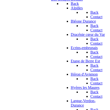
Back
Alpilles
Back
Contact
Bléone Durance
Back
Contact
Dracénie cœur du Var
Back
Contact
Ecrins-embrunais
Back
Contact
Etang de Berre Est
Back
Contact
Héron d'Avignon
Back
Contact
Hyères les Maures
Back
Contact
Largue-Verdon-
Durance
Back