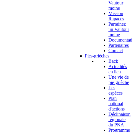
Vautour
moine
Mission
Rapaces
Parrainez
un Vautour
moine
Documentat
Partenaires
Contact
Pies-grièches
Back
Actualités
en lien
Une vie de
pie-grièche
Les
espèces
Plan
national
d'actions
Déclinaison
régionale
du PNA
Programme