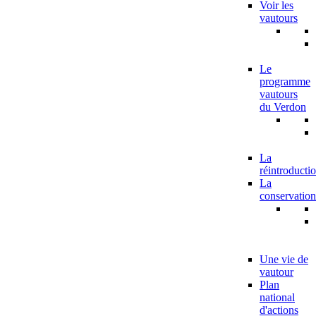
Voir les
vautours
Le
programme
vautours
du Verdon
La
réintroducti
La
conservation
Une vie de
vautour
Plan
national
d'actions