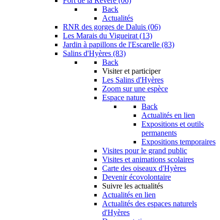
Fort de la Revère (06)
Back
Actualités
RNR des gorges de Daluis (06)
Les Marais du Vigueirat (13)
Jardin à papillons de l'Escarelle (83)
Salins d'Hyères (83)
Back
Visiter et participer
Les Salins d'Hyères
Zoom sur une espèce
Espace nature
Back
Actualités en lien
Expositions et outils
permanents
Expositions temporaires
Visites pour le grand public
Visites et animations scolaires
Carte des oiseaux d'Hyères
Devenir écovolontaire
Suivre les actualités
Actualités en lien
Actualités des espaces naturels
d'Hyères