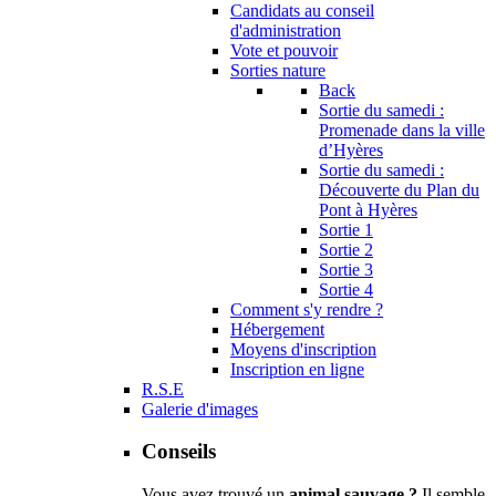
Candidats au conseil
d'administration
Vote et pouvoir
Sorties nature
Back
Sortie du samedi :
Promenade dans la ville
d’Hyères
Sortie du samedi :
Découverte du Plan du
Pont à Hyères
Sortie 1
Sortie 2
Sortie 3
Sortie 4
Comment s'y rendre ?
Hébergement
Moyens d'inscription
Inscription en ligne
R.S.E
Galerie d'images
Conseils
Vous avez trouvé un
animal sauvage ?
Il semble