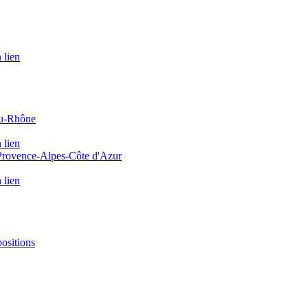
 lien
du-Rhône
 lien
 Provence-Alpes-Côte d'Azur
 lien
positions