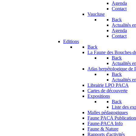
Agenda
Contact
Vaucluse
Back
Actualités en
Agenda
Contact
Editions
Back
La Faune des Bouches-
Back
Actualités en
Atlas herpétologique de
Back
Actualités en
Librairie LPO PACA
Cartes de découverte
Expositions
Back
Liste des ex
Malles pédagogiques
Faune PACA Publication
Faune-PACA Info
Faune & Nature
Rapports d'activités