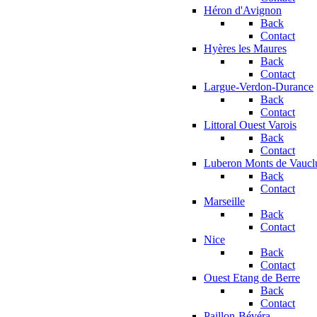
Héron d'Avignon
Back
Contact
Hyères les Maures
Back
Contact
Largue-Verdon-Durance
Back
Contact
Littoral Ouest Varois
Back
Contact
Luberon Monts de Vaucl
Back
Contact
Marseille
Back
Contact
Nice
Back
Contact
Ouest Etang de Berre
Back
Contact
Paillon-Bévéra