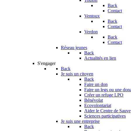
Toulon
Back
Contact
Ventoux
Back
Contact
Verdon
Back
Contact
Réseau jeunes
Back
Actualités en lien
S'engager
Back
Je suis un citoyen
Back
Faire un don
Faire un legs ou une don
Créer un refuge LPO
Bénévolat
Ecovolontariat
Aider le Centre de Sauv
Sciences participatives
Je suis une entreprise
Back