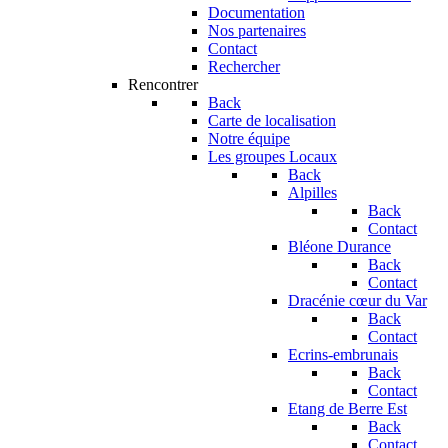
Documentation
Nos partenaires
Contact
Rechercher
Rencontrer
Back
Carte de localisation
Notre équipe
Les groupes Locaux
Back
Alpilles
Back
Contact
Bléone Durance
Back
Contact
Dracénie cœur du Var
Back
Contact
Ecrins-embrunais
Back
Contact
Etang de Berre Est
Back
Contact