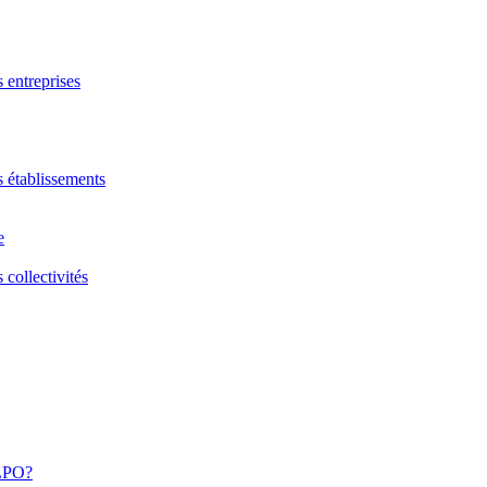
s entreprises
s établissements
e
 collectivités
 LPO?