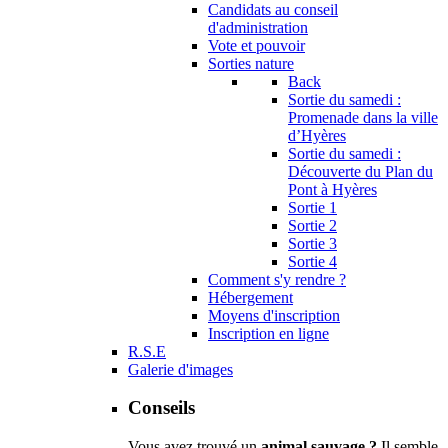
Candidats au conseil
d'administration
Vote et pouvoir
Sorties nature
Back
Sortie du samedi :
Promenade dans la ville
d’Hyères
Sortie du samedi :
Découverte du Plan du
Pont à Hyères
Sortie 1
Sortie 2
Sortie 3
Sortie 4
Comment s'y rendre ?
Hébergement
Moyens d'inscription
Inscription en ligne
R.S.E
Galerie d'images
Conseils
Vous avez trouvé un
animal sauvage ?
Il semble