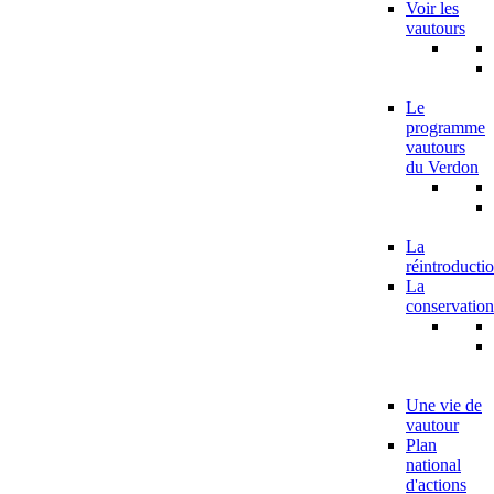
Voir les
vautours
Le
programme
vautours
du Verdon
La
réintroducti
La
conservation
Une vie de
vautour
Plan
national
d'actions