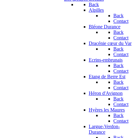
Back
Alpilles
Back
Contact
Bléone Durance
Back
Contact
Dracénie cœur du Var
Back
Contact
Ecrins-embrunais
Back
Contact
Etang de Berre Est
Back
Contact
Héron d'Avignon
Back
Contact
Hyères les Maures
Back
Contact
Largue-Verdon-
Durance
Back