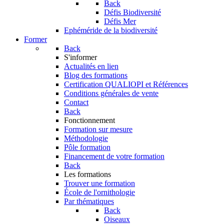
Back
Défis Biodiversité
Défis Mer
Ephéméride de la biodiversité
Former
Back
S'informer
Actualités en lien
Blog des formations
Certification QUALIOPI et Références
Conditions générales de vente
Contact
Back
Fonctionnement
Formation sur mesure
Méthodologie
Pôle formation
Financement de votre formation
Back
Les formations
Trouver une formation
École de l'ornithologie
Par thématiques
Back
Oiseaux