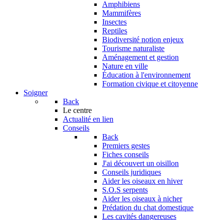
Amphibiens
Mammifères
Insectes
Reptiles
Biodiversité notion enjeux
Tourisme naturaliste
Aménagement et gestion
Nature en ville
Éducation à l'environnement
Formation civique et citoyenne
Soigner
Back
Le centre
Actualité en lien
Conseils
Back
Premiers gestes
Fiches conseils
J'ai découvert un oisillon
Conseils juridiques
Aider les oiseaux en hiver
S.O.S serpents
Aider les oiseaux à nicher
Prédation du chat domestique
Les cavités dangereuses