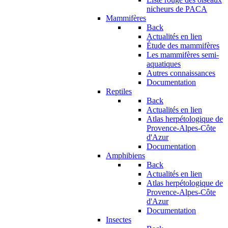
nicheurs de PACA
Mammifères
Back
Actualités en lien
Étude des mammifères
Les mammifères semi-
aquatiques
Autres connaissances
Documentation
Reptiles
Back
Actualités en lien
Atlas herpétologique de
Provence-Alpes-Côte
d'Azur
Documentation
Amphibiens
Back
Actualités en lien
Atlas herpétologique de
Provence-Alpes-Côte
d'Azur
Documentation
Insectes