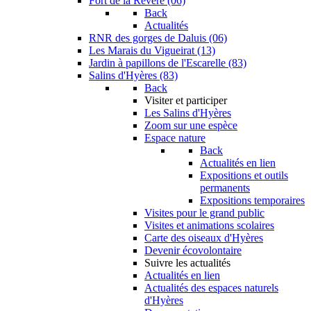
Fort de la Revère (06)
Back
Actualités
RNR des gorges de Daluis (06)
Les Marais du Vigueirat (13)
Jardin à papillons de l'Escarelle (83)
Salins d'Hyères (83)
Back
Visiter et participer
Les Salins d'Hyères
Zoom sur une espèce
Espace nature
Back
Actualités en lien
Expositions et outils
permanents
Expositions temporaires
Visites pour le grand public
Visites et animations scolaires
Carte des oiseaux d'Hyères
Devenir écovolontaire
Suivre les actualités
Actualités en lien
Actualités des espaces naturels
d'Hyères