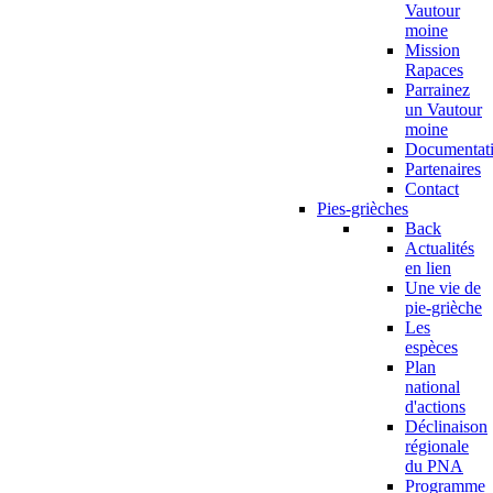
Vautour
moine
Mission
Rapaces
Parrainez
un Vautour
moine
Documentat
Partenaires
Contact
Pies-grièches
Back
Actualités
en lien
Une vie de
pie-grièche
Les
espèces
Plan
national
d'actions
Déclinaison
régionale
du PNA
Programme