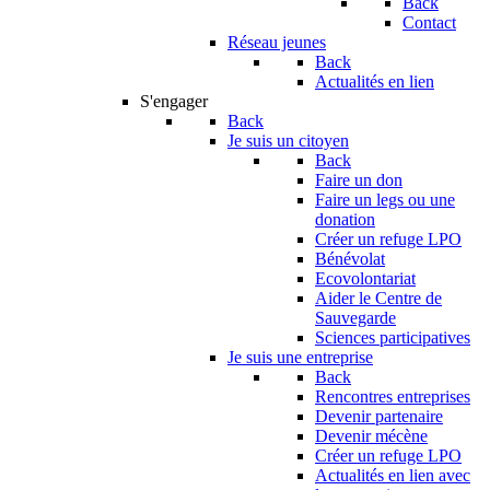
Back
Contact
Réseau jeunes
Back
Actualités en lien
S'engager
Back
Je suis un citoyen
Back
Faire un don
Faire un legs ou une
donation
Créer un refuge LPO
Bénévolat
Ecovolontariat
Aider le Centre de
Sauvegarde
Sciences participatives
Je suis une entreprise
Back
Rencontres entreprises
Devenir partenaire
Devenir mécène
Créer un refuge LPO
Actualités en lien avec