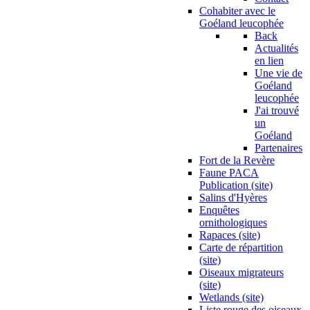
Cohabiter avec le
Goéland leucophée
Back
Actualités
en lien
Une vie de
Goéland
leucophée
J'ai trouvé
un
Goéland
Partenaires
Fort de la Revère
Faune PACA
Publication (site)
Salins d'Hyères
Enquêtes
ornithologiques
Rapaces (site)
Carte de répartition
(site)
Oiseaux migrateurs
(site)
Wetlands (site)
Liste rouge des oiseaux