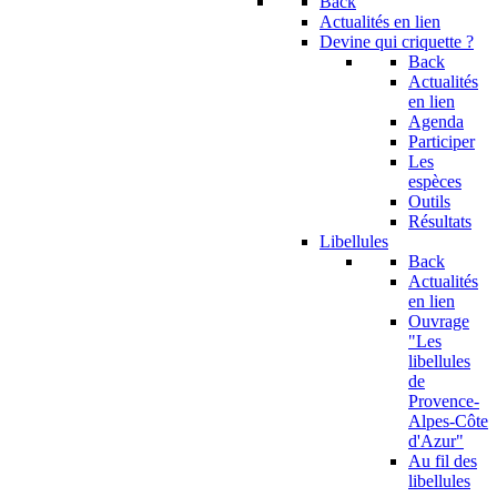
Back
Actualités en lien
Devine qui criquette ?
Back
Actualités
en lien
Agenda
Participer
Les
espèces
Outils
Résultats
Libellules
Back
Actualités
en lien
Ouvrage
"Les
libellules
de
Provence-
Alpes-Côte
d'Azur"
Au fil des
libellules