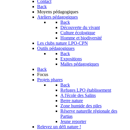
Contact
Back
Moyens pédagogiques
Ateliers pédagogiques
Back
Découverte du vivant
Culture écologique
Homme et biodiversité
Les clubs nature LPO-CPN
Outils pédagogiques
Back
Expositions
Malles pédagogiques
Back
Focus
Projets phares
Back
Refuges LPO établissement
A l'école des Salins
Berre nature
Zone humide des piles
Réserve naturelle régionale des
Partias
Jeune reporter
Relevez un défi nature !