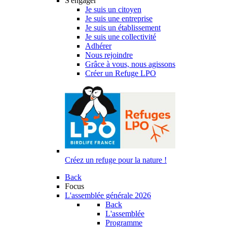
S'engager
Je suis un citoyen
Je suis une entreprise
Je suis un établissement
Je suis une collectivité
Adhérer
Nous rejoindre
Grâce à vous, nous agissons
Créer un Refuge LPO
Créez un refuge pour la nature !
Back
Focus
L'assemblée générale 2026
Back
L'assemblée
Programme