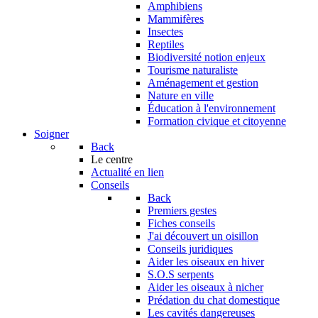
Amphibiens
Mammifères
Insectes
Reptiles
Biodiversité notion enjeux
Tourisme naturaliste
Aménagement et gestion
Nature en ville
Éducation à l'environnement
Formation civique et citoyenne
Soigner
Back
Le centre
Actualité en lien
Conseils
Back
Premiers gestes
Fiches conseils
J'ai découvert un oisillon
Conseils juridiques
Aider les oiseaux en hiver
S.O.S serpents
Aider les oiseaux à nicher
Prédation du chat domestique
Les cavités dangereuses