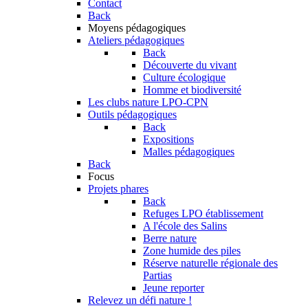
Contact
Back
Moyens pédagogiques
Ateliers pédagogiques
Back
Découverte du vivant
Culture écologique
Homme et biodiversité
Les clubs nature LPO-CPN
Outils pédagogiques
Back
Expositions
Malles pédagogiques
Back
Focus
Projets phares
Back
Refuges LPO établissement
A l'école des Salins
Berre nature
Zone humide des piles
Réserve naturelle régionale des
Partias
Jeune reporter
Relevez un défi nature !