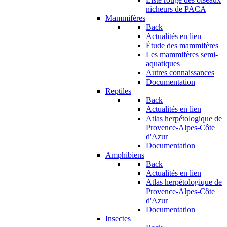
nicheurs de PACA
Mammifères
Back
Actualités en lien
Étude des mammifères
Les mammifères semi-
aquatiques
Autres connaissances
Documentation
Reptiles
Back
Actualités en lien
Atlas herpétologique de
Provence-Alpes-Côte
d'Azur
Documentation
Amphibiens
Back
Actualités en lien
Atlas herpétologique de
Provence-Alpes-Côte
d'Azur
Documentation
Insectes