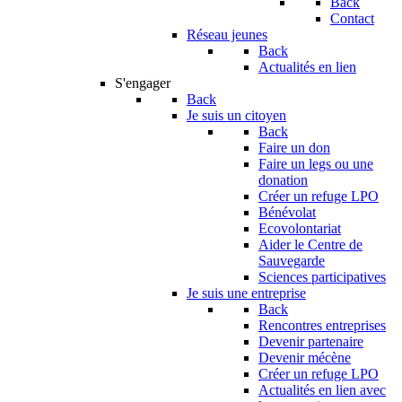
Back
Contact
Réseau jeunes
Back
Actualités en lien
S'engager
Back
Je suis un citoyen
Back
Faire un don
Faire un legs ou une
donation
Créer un refuge LPO
Bénévolat
Ecovolontariat
Aider le Centre de
Sauvegarde
Sciences participatives
Je suis une entreprise
Back
Rencontres entreprises
Devenir partenaire
Devenir mécène
Créer un refuge LPO
Actualités en lien avec