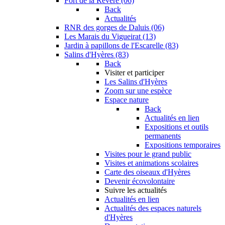
Fort de la Revère (06)
Back
Actualités
RNR des gorges de Daluis (06)
Les Marais du Vigueirat (13)
Jardin à papillons de l'Escarelle (83)
Salins d'Hyères (83)
Back
Visiter et participer
Les Salins d'Hyères
Zoom sur une espèce
Espace nature
Back
Actualités en lien
Expositions et outils
permanents
Expositions temporaires
Visites pour le grand public
Visites et animations scolaires
Carte des oiseaux d'Hyères
Devenir écovolontaire
Suivre les actualités
Actualités en lien
Actualités des espaces naturels
d'Hyères