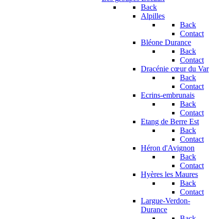
Back
Alpilles
Back
Contact
Bléone Durance
Back
Contact
Dracénie cœur du Var
Back
Contact
Ecrins-embrunais
Back
Contact
Etang de Berre Est
Back
Contact
Héron d'Avignon
Back
Contact
Hyères les Maures
Back
Contact
Largue-Verdon-
Durance
Back