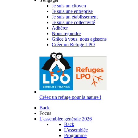
S'engager
Je suis un citoyen
Je suis une entreprise
Je suis un établissement
Je suis une collectivité
Adhérer
Nous rejoindre
Grâce à vous, nous agissons
Créer un Refuge LPO
Créez un refuge pour la nature !
Back
Focus
L'assemblée générale 2026
Back
L'assemblée
Programme