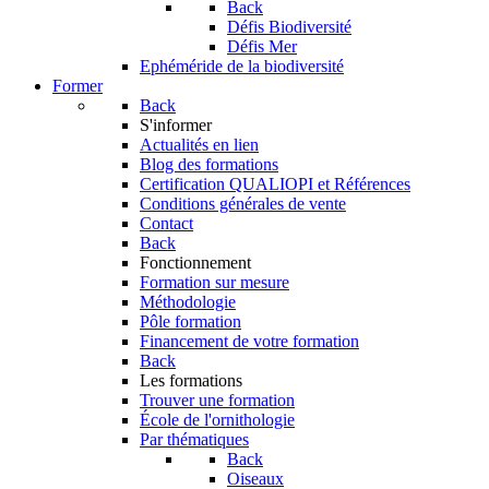
Back
Défis Biodiversité
Défis Mer
Ephéméride de la biodiversité
Former
Back
S'informer
Actualités en lien
Blog des formations
Certification QUALIOPI et Références
Conditions générales de vente
Contact
Back
Fonctionnement
Formation sur mesure
Méthodologie
Pôle formation
Financement de votre formation
Back
Les formations
Trouver une formation
École de l'ornithologie
Par thématiques
Back
Oiseaux