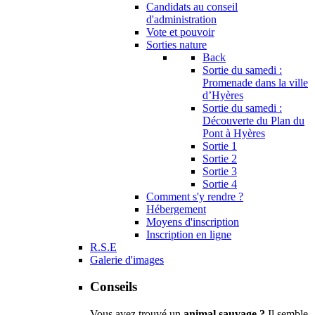
Candidats au conseil
d'administration
Vote et pouvoir
Sorties nature
Back
Sortie du samedi :
Promenade dans la ville
d’Hyères
Sortie du samedi :
Découverte du Plan du
Pont à Hyères
Sortie 1
Sortie 2
Sortie 3
Sortie 4
Comment s'y rendre ?
Hébergement
Moyens d'inscription
Inscription en ligne
R.S.E
Galerie d'images
Conseils
Vous avez trouvé un
animal sauvage ?
Il semble