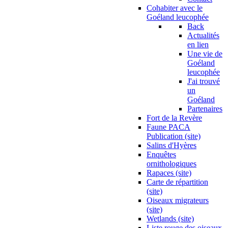
Cohabiter avec le
Goéland leucophée
Back
Actualités
en lien
Une vie de
Goéland
leucophée
J'ai trouvé
un
Goéland
Partenaires
Fort de la Revère
Faune PACA
Publication (site)
Salins d'Hyères
Enquêtes
ornithologiques
Rapaces (site)
Carte de répartition
(site)
Oiseaux migrateurs
(site)
Wetlands (site)
Liste rouge des oiseaux