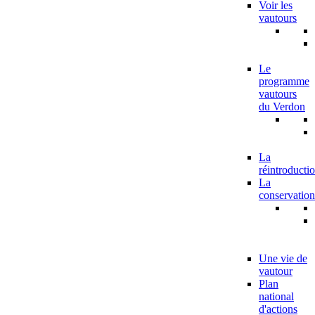
Voir les
vautours
Le
programme
vautours
du Verdon
La
réintroducti
La
conservation
Une vie de
vautour
Plan
national
d'actions