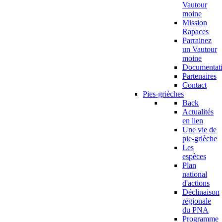
Vautour
moine
Mission
Rapaces
Parrainez
un Vautour
moine
Documentat
Partenaires
Contact
Pies-grièches
Back
Actualités
en lien
Une vie de
pie-grièche
Les
espèces
Plan
national
d'actions
Déclinaison
régionale
du PNA
Programme