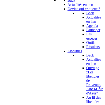
Back
Actualités en lien
Devine qui criquette ?
Back
Actualités
en lien
Agenda
Participer
Les
espèces
Outils
Résultats
Libellules
Back
Actualités
en lien
Ouvrage
"Les
libellules
de
Provence-
Alpes-Côte
d'Azur"
Au fil des
libellules