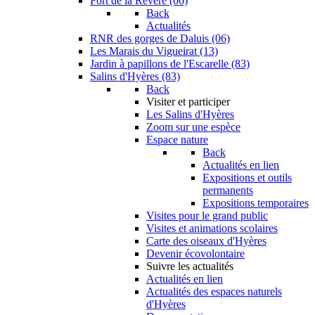
Fort de la Revère (06)
Back
Actualités
RNR des gorges de Daluis (06)
Les Marais du Vigueirat (13)
Jardin à papillons de l'Escarelle (83)
Salins d'Hyères (83)
Back
Visiter et participer
Les Salins d'Hyères
Zoom sur une espèce
Espace nature
Back
Actualités en lien
Expositions et outils
permanents
Expositions temporaires
Visites pour le grand public
Visites et animations scolaires
Carte des oiseaux d'Hyères
Devenir écovolontaire
Suivre les actualités
Actualités en lien
Actualités des espaces naturels
d'Hyères