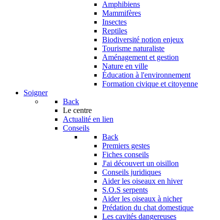
Amphibiens
Mammifères
Insectes
Reptiles
Biodiversité notion enjeux
Tourisme naturaliste
Aménagement et gestion
Nature en ville
Éducation à l'environnement
Formation civique et citoyenne
Soigner
Back
Le centre
Actualité en lien
Conseils
Back
Premiers gestes
Fiches conseils
J'ai découvert un oisillon
Conseils juridiques
Aider les oiseaux en hiver
S.O.S serpents
Aider les oiseaux à nicher
Prédation du chat domestique
Les cavités dangereuses