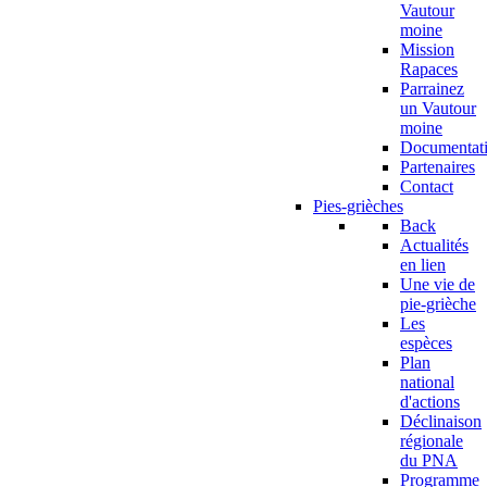
Vautour
moine
Mission
Rapaces
Parrainez
un Vautour
moine
Documentat
Partenaires
Contact
Pies-grièches
Back
Actualités
en lien
Une vie de
pie-grièche
Les
espèces
Plan
national
d'actions
Déclinaison
régionale
du PNA
Programme