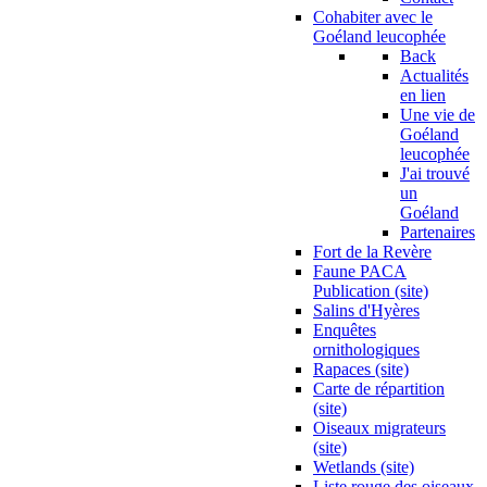
Cohabiter avec le
Goéland leucophée
Back
Actualités
en lien
Une vie de
Goéland
leucophée
J'ai trouvé
un
Goéland
Partenaires
Fort de la Revère
Faune PACA
Publication (site)
Salins d'Hyères
Enquêtes
ornithologiques
Rapaces (site)
Carte de répartition
(site)
Oiseaux migrateurs
(site)
Wetlands (site)
Liste rouge des oiseaux