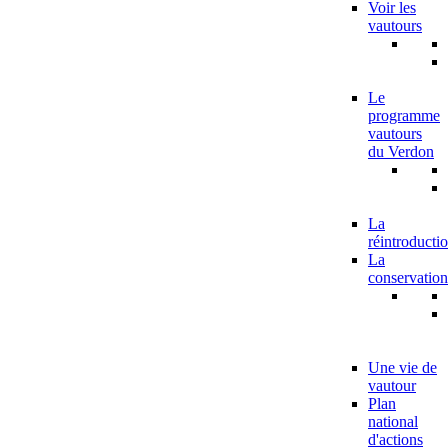
Voir les
vautours
Le
programme
vautours
du Verdon
La
réintroducti
La
conservation
Une vie de
vautour
Plan
national
d'actions