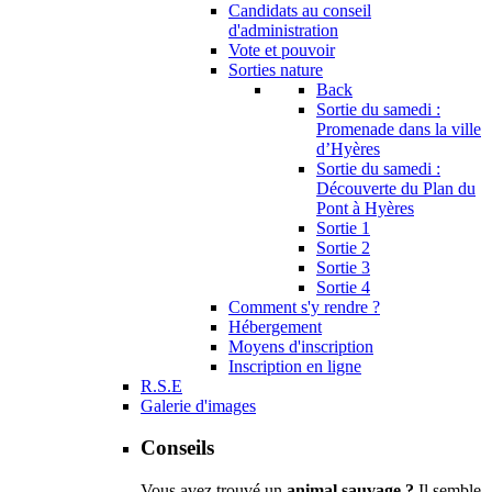
Candidats au conseil
d'administration
Vote et pouvoir
Sorties nature
Back
Sortie du samedi :
Promenade dans la ville
d’Hyères
Sortie du samedi :
Découverte du Plan du
Pont à Hyères
Sortie 1
Sortie 2
Sortie 3
Sortie 4
Comment s'y rendre ?
Hébergement
Moyens d'inscription
Inscription en ligne
R.S.E
Galerie d'images
Conseils
Vous avez trouvé un
animal sauvage ?
Il semble