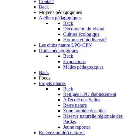
Contact
Back
Moyens pédagogiques
Ateliers pédagogiques
Back
Découverte du vivant
Culture écologique
Homme et biodiversité
Les clubs nature LPO-CPN
Outils pédagogiques
Back
Expositions
Malles pédagogiques
Back
Focus
Projets phares
Back
Refuges LPO établissement
A l'école des Salins
Berre nature
Zone humide des piles
Réserve naturelle régionale des
Partias
Jeune reporter
Relevez un défi nature !