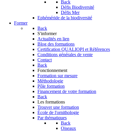
Back
Défis Biodiversité
Défis Mer
Ephéméride de la biodiversité
Former
Back
S'informer
Actualités en lien
Blog des formations
Certification QUALIOPI et Références
Conditions générales de vente
Contact
Back
Fonctionnement
Formation sur mesure
Méthodologie
Pôle formation
Financement de votre formation
Back
Les formations
Trouver une formation
École de l'ornithologie
Par thématiques
Back
Oiseaux