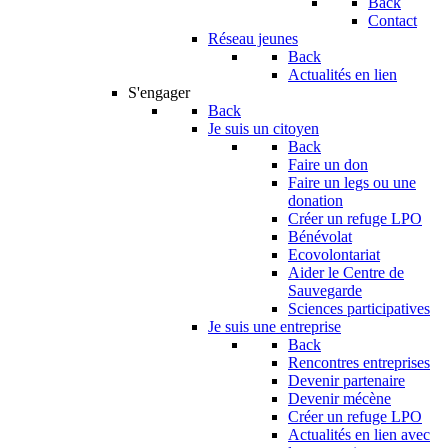
Back
Contact
Réseau jeunes
Back
Actualités en lien
S'engager
Back
Je suis un citoyen
Back
Faire un don
Faire un legs ou une
donation
Créer un refuge LPO
Bénévolat
Ecovolontariat
Aider le Centre de
Sauvegarde
Sciences participatives
Je suis une entreprise
Back
Rencontres entreprises
Devenir partenaire
Devenir mécène
Créer un refuge LPO
Actualités en lien avec