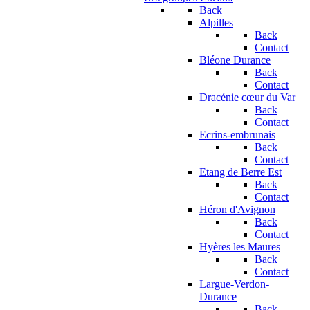
Back
Alpilles
Back
Contact
Bléone Durance
Back
Contact
Dracénie cœur du Var
Back
Contact
Ecrins-embrunais
Back
Contact
Etang de Berre Est
Back
Contact
Héron d'Avignon
Back
Contact
Hyères les Maures
Back
Contact
Largue-Verdon-
Durance
Back