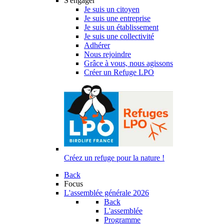
S'engager
Je suis un citoyen
Je suis une entreprise
Je suis un établissement
Je suis une collectivité
Adhérer
Nous rejoindre
Grâce à vous, nous agissons
Créer un Refuge LPO
Créez un refuge pour la nature !
Back
Focus
L'assemblée générale 2026
Back
L'assemblée
Programme