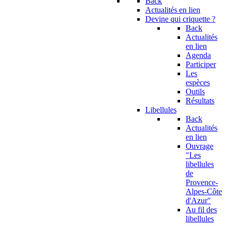
Back
Actualités en lien
Devine qui criquette ?
Back
Actualités
en lien
Agenda
Participer
Les
espèces
Outils
Résultats
Libellules
Back
Actualités
en lien
Ouvrage
"Les
libellules
de
Provence-
Alpes-Côte
d'Azur"
Au fil des
libellules