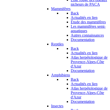
nicheurs de PACA
Mammifères
Back
Actualités en lien
Étude des mammifères
Les mammifères semi-
aquatiques
Autres connaissances
Documentation
Reptiles
Back
Actualités en lien
Atlas herpétologique de
Provence-Alpes-Côte
d'Azur
Documentation
Amphibiens
Back
Actualités en lien
Atlas herpétologique de
Provence-Alpes-Côte
d'Azur
Documentation
Insectes