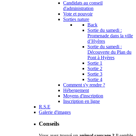
Candidats au conseil
d'administration
Vote et pouvoir
Sorties nature
Back
Sortie du samedi :
Promenade dans la ville
d’Hyères
Sortie du samedi :
Découverte du Plan du
Pont à Hyères
Sortie 1
Sortie 2
Sortie 3
Sortie 4
Comment s'y rendre ?
Hébergement
Moyens d'inscription
Inscription en ligne
R.S.E
Galerie d'images
Conseils
Vous avez trouvé un
animal sauvage ?
Il semble