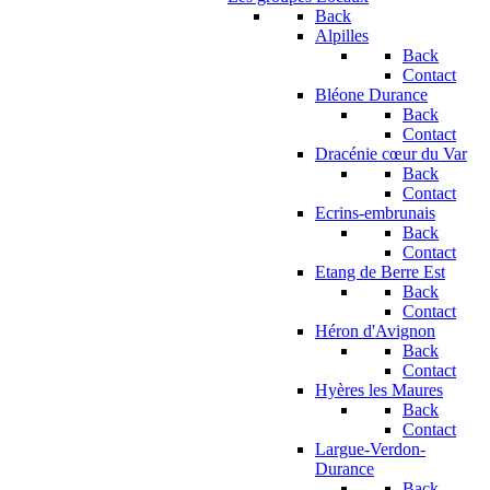
Back
Alpilles
Back
Contact
Bléone Durance
Back
Contact
Dracénie cœur du Var
Back
Contact
Ecrins-embrunais
Back
Contact
Etang de Berre Est
Back
Contact
Héron d'Avignon
Back
Contact
Hyères les Maures
Back
Contact
Largue-Verdon-
Durance
Back