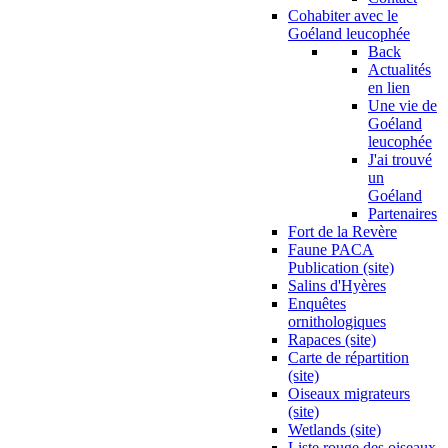
Cohabiter avec le
Goéland leucophée
Back
Actualités
en lien
Une vie de
Goéland
leucophée
J'ai trouvé
un
Goéland
Partenaires
Fort de la Revère
Faune PACA
Publication (site)
Salins d'Hyères
Enquêtes
ornithologiques
Rapaces (site)
Carte de répartition
(site)
Oiseaux migrateurs
(site)
Wetlands (site)
Liste rouge des oiseaux