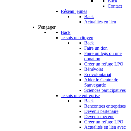
Back
Contact
Réseau jeunes
Back
Actualités en lien
S'engager
Back
Je suis un citoyen
Back
Faire un don
Faire un legs ou une
donation
Créer un refuge LPO
Bénévolat
Ecovolontariat
Aider le Centre de
Sauvegarde
Sciences participatives
Je suis une entreprise
Back
Rencontres entreprises
Devenir partenaire
Devenir mécène
Créer un refuge LPO
Actualités en lien avec