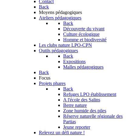
Contact
Back
Moyens pédagogiques
Ateliers pédagogiques
Back
Découverte du vivant
Culture écologique
Homme et biodiversité
Les clubs nature LPO-CPN
Outils pédagogiques
Back
Expositions
Malles pédagogiques
Back
Focus
Projets phares
Back
Refuges LPO établissement
A l'école des Salins
Berre nature
Zone humide des piles
Réserve naturelle régionale des
Partias
Jeune reporter
Relevez un défi nature !