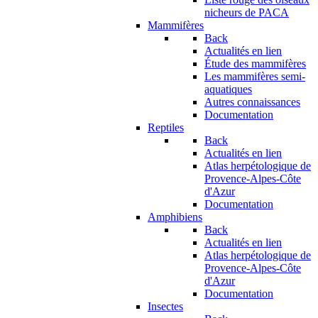
nicheurs de PACA
Mammifères
Back
Actualités en lien
Étude des mammifères
Les mammifères semi-
aquatiques
Autres connaissances
Documentation
Reptiles
Back
Actualités en lien
Atlas herpétologique de
Provence-Alpes-Côte
d'Azur
Documentation
Amphibiens
Back
Actualités en lien
Atlas herpétologique de
Provence-Alpes-Côte
d'Azur
Documentation
Insectes