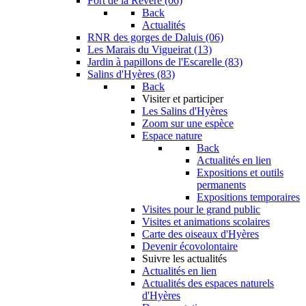
Fort de la Revère (06)
Back
Actualités
RNR des gorges de Daluis (06)
Les Marais du Vigueirat (13)
Jardin à papillons de l'Escarelle (83)
Salins d'Hyères (83)
Back
Visiter et participer
Les Salins d'Hyères
Zoom sur une espèce
Espace nature
Back
Actualités en lien
Expositions et outils
permanents
Expositions temporaires
Visites pour le grand public
Visites et animations scolaires
Carte des oiseaux d'Hyères
Devenir écovolontaire
Suivre les actualités
Actualités en lien
Actualités des espaces naturels
d'Hyères