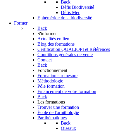
Back
Défis Biodiversité
Défis Mer
Ephéméride de la biodiversité
Former
Back
S'informer
Actualités en lien
Blog des formations
Certification QUALIOPI et Références
Conditions générales de vente
Contact
Back
Fonctionnement
Formation sur mesure
Méthodologie
Pôle formation
Financement de votre formation
Back
Les formations
Trouver une formation
École de l'ornithologie
Par thématiques
Back
Oiseaux