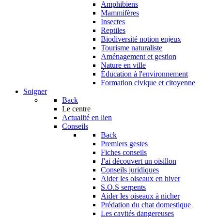
Amphibiens
Mammifères
Insectes
Reptiles
Biodiversité notion enjeux
Tourisme naturaliste
Aménagement et gestion
Nature en ville
Éducation à l'environnement
Formation civique et citoyenne
Soigner
Back
Le centre
Actualité en lien
Conseils
Back
Premiers gestes
Fiches conseils
J'ai découvert un oisillon
Conseils juridiques
Aider les oiseaux en hiver
S.O.S serpents
Aider les oiseaux à nicher
Prédation du chat domestique
Les cavités dangereuses