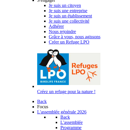
S'engager
Je suis un citoyen
Je suis une entreprise
Je suis un établissement
Je suis une collectivité
Adhérer
Nous rejoindre
Grâce à vous, nous agissons
Créer un Refuge LPO
Créez un refuge pour la nature !
Back
Focus
L'assemblée générale 2026
Back
L'assemblée
Programme