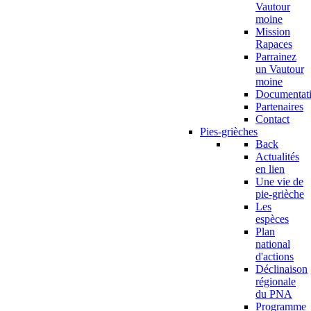
Vautour
moine
Mission
Rapaces
Parrainez
un Vautour
moine
Documentat
Partenaires
Contact
Pies-grièches
Back
Actualités
en lien
Une vie de
pie-grièche
Les
espèces
Plan
national
d'actions
Déclinaison
régionale
du PNA
Programme