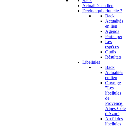
Back
Actualités en lien
Devine qui criquette ?
Back
Actualités
en lien
Agenda
Participer
Les
espèces
Outils
Résultats
Libellules
Back
Actualités
en lien
Ouvrage
"Les
libellules
de
Provence-
Alpes-Côte
d'Azur"
Au fil des
libellules