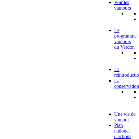
Voir les
vautours
Le
programme
vautours
du Verdon
La
réintroducti
La
conservation
Une vie de
vautour
Plan
national
d'actions