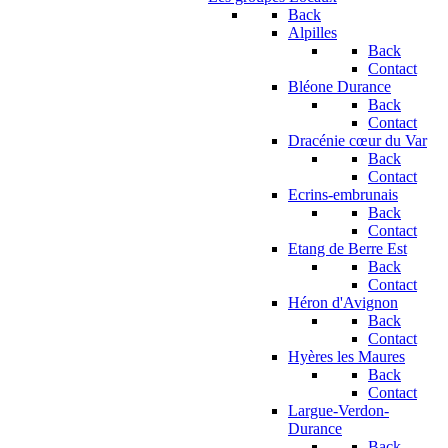
Back
Alpilles
Back
Contact
Bléone Durance
Back
Contact
Dracénie cœur du Var
Back
Contact
Ecrins-embrunais
Back
Contact
Etang de Berre Est
Back
Contact
Héron d'Avignon
Back
Contact
Hyères les Maures
Back
Contact
Largue-Verdon-
Durance
Back