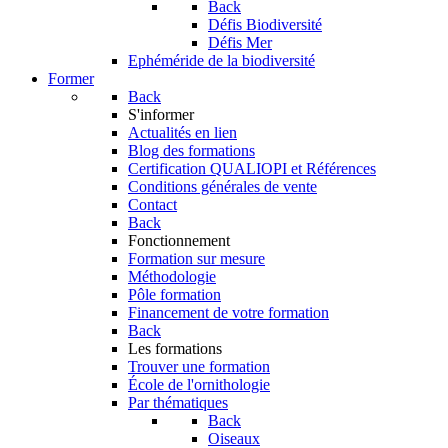
Back
Défis Biodiversité
Défis Mer
Ephéméride de la biodiversité
Former
Back
S'informer
Actualités en lien
Blog des formations
Certification QUALIOPI et Références
Conditions générales de vente
Contact
Back
Fonctionnement
Formation sur mesure
Méthodologie
Pôle formation
Financement de votre formation
Back
Les formations
Trouver une formation
École de l'ornithologie
Par thématiques
Back
Oiseaux