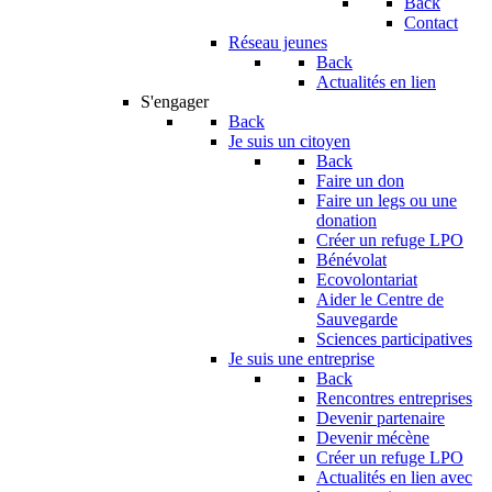
Back
Contact
Réseau jeunes
Back
Actualités en lien
S'engager
Back
Je suis un citoyen
Back
Faire un don
Faire un legs ou une
donation
Créer un refuge LPO
Bénévolat
Ecovolontariat
Aider le Centre de
Sauvegarde
Sciences participatives
Je suis une entreprise
Back
Rencontres entreprises
Devenir partenaire
Devenir mécène
Créer un refuge LPO
Actualités en lien avec