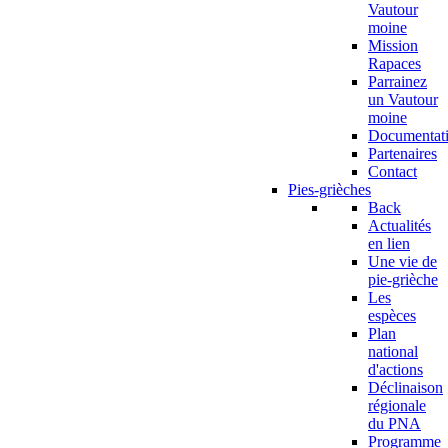
Vautour
moine
Mission
Rapaces
Parrainez
un Vautour
moine
Documentat
Partenaires
Contact
Pies-grièches
Back
Actualités
en lien
Une vie de
pie-grièche
Les
espèces
Plan
national
d'actions
Déclinaison
régionale
du PNA
Programme