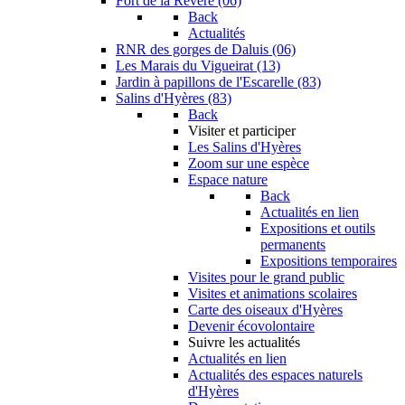
Fort de la Revère (06)
Back
Actualités
RNR des gorges de Daluis (06)
Les Marais du Vigueirat (13)
Jardin à papillons de l'Escarelle (83)
Salins d'Hyères (83)
Back
Visiter et participer
Les Salins d'Hyères
Zoom sur une espèce
Espace nature
Back
Actualités en lien
Expositions et outils
permanents
Expositions temporaires
Visites pour le grand public
Visites et animations scolaires
Carte des oiseaux d'Hyères
Devenir écovolontaire
Suivre les actualités
Actualités en lien
Actualités des espaces naturels
d'Hyères