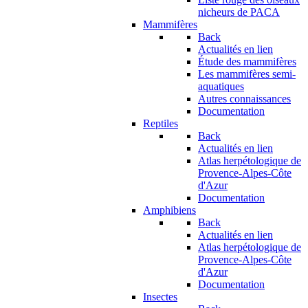
nicheurs de PACA
Mammifères
Back
Actualités en lien
Étude des mammifères
Les mammifères semi-
aquatiques
Autres connaissances
Documentation
Reptiles
Back
Actualités en lien
Atlas herpétologique de
Provence-Alpes-Côte
d'Azur
Documentation
Amphibiens
Back
Actualités en lien
Atlas herpétologique de
Provence-Alpes-Côte
d'Azur
Documentation
Insectes