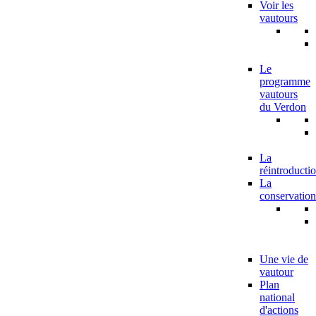
Voir les
vautours
Le
programme
vautours
du Verdon
La
réintroducti
La
conservation
Une vie de
vautour
Plan
national
d'actions