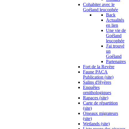
Cohabiter avec le
Goéland leucophée
Back
Actualités
en lien
Une vie de
Goéland
leucophée
J'ai trouvé
un
Goéland
Partenaires
Fort de la Revère
Faune PACA
Publication (site)
Salins d'Hyères
Enquêtes
ornithologiques
Rapaces (site)
Carte de répartition
(site)
Oiseaux migrateurs
(site)
Wetlands (site)
Liste rouge des oiseaux