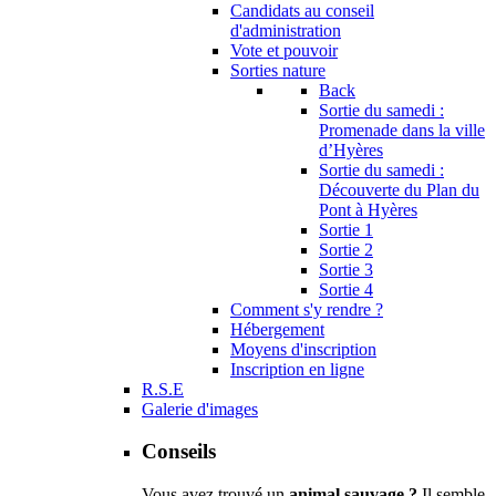
Candidats au conseil
d'administration
Vote et pouvoir
Sorties nature
Back
Sortie du samedi :
Promenade dans la ville
d’Hyères
Sortie du samedi :
Découverte du Plan du
Pont à Hyères
Sortie 1
Sortie 2
Sortie 3
Sortie 4
Comment s'y rendre ?
Hébergement
Moyens d'inscription
Inscription en ligne
R.S.E
Galerie d'images
Conseils
Vous avez trouvé un
animal sauvage ?
Il semble