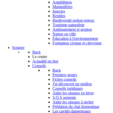
Amphibiens
Mammifères
Insectes
Reptiles
Biodiversité notion enjeux
Tourisme naturaliste
Aménagement et gestion
Nature en ville
Éducation à l'environnement
Formation civique et citoyenne
Soigner
Back
Le centre
Actualité en lien
Conseils
Back
Premiers gestes
Fiches conseils
J'ai découvert un oisillon
Conseils juridiques
Aider les oiseaux en hiver
S.O.S serpents
Aider les oiseaux à nicher
Prédation du chat domestique
Les cavités dangereuses