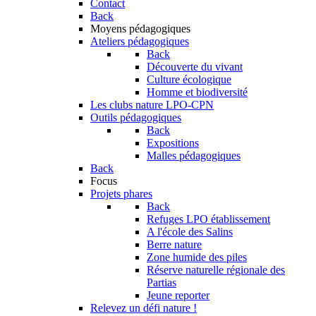
Contact
Back
Moyens pédagogiques
Ateliers pédagogiques
Back
Découverte du vivant
Culture écologique
Homme et biodiversité
Les clubs nature LPO-CPN
Outils pédagogiques
Back
Expositions
Malles pédagogiques
Back
Focus
Projets phares
Back
Refuges LPO établissement
A l'école des Salins
Berre nature
Zone humide des piles
Réserve naturelle régionale des
Partias
Jeune reporter
Relevez un défi nature !