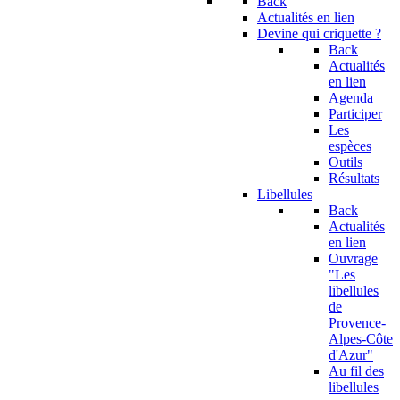
Back
Actualités en lien
Devine qui criquette ?
Back
Actualités
en lien
Agenda
Participer
Les
espèces
Outils
Résultats
Libellules
Back
Actualités
en lien
Ouvrage
"Les
libellules
de
Provence-
Alpes-Côte
d'Azur"
Au fil des
libellules