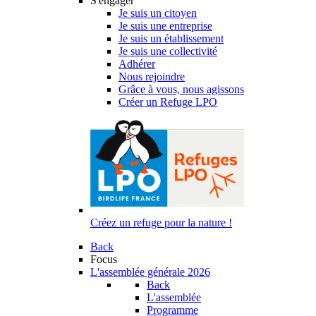
S'engager
Je suis un citoyen
Je suis une entreprise
Je suis un établissement
Je suis une collectivité
Adhérer
Nous rejoindre
Grâce à vous, nous agissons
Créer un Refuge LPO
Créez un refuge pour la nature !
Back
Focus
L'assemblée générale 2026
Back
L'assemblée
Programme