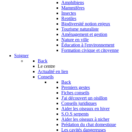
Amphibiens
Mammifères
Insectes
Reptiles
Biodiversité notion enjeux
Tourisme naturaliste
Aménagement et gestion
Nature en ville
Éducation à l'environnement
Formation civique et citoyenne
Soigner
Back
Le centre
Actualité en lien
Conseils
Back
Premiers gestes
Fiches conseils
J'ai découvert un oisillon
Conseils juridiques
Aider les oiseaux en hiver
S.O.S serpents
Aider les oiseaux à nicher
Prédation du chat domestique
Les cavités dangereuses