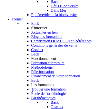
Back
Défis Biodiversité
Défis Mer
Ephéméride de la biodiversité
Former
Back
S'informer
Actualités en lien
Blog des formations
Certification QUALIOPI et Références
Conditions générales de vente
Contact
Back
Fonctionnement
Formation sur mesure
Méthodologie
Pôle formation
Financement de votre formation
Back
Les formations
Trouver une formation
École de l'ornithologie
Par thématiques
Back
Oiseaux