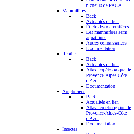
nicheurs de PACA
Mammifères
Back
Actualités en lien
Étude des mammifères
Les mammifères semi-
aquatiques
Autres connaissances
Documentation
Reptiles
Back
Actualités en lien
Atlas herpétologique de
Provence-Alpes-Côte
d'Azur
Documentation
Amphibiens
Back
Actualités en lien
Atlas herpétologique de
Provence-Alpes-Côte
d'Azur
Documentation
Insectes