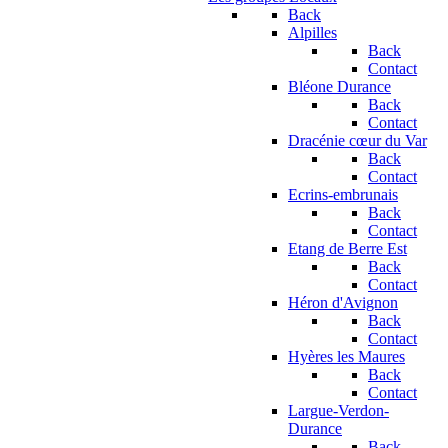
Back
Alpilles
Back
Contact
Bléone Durance
Back
Contact
Dracénie cœur du Var
Back
Contact
Ecrins-embrunais
Back
Contact
Etang de Berre Est
Back
Contact
Héron d'Avignon
Back
Contact
Hyères les Maures
Back
Contact
Largue-Verdon-
Durance
Back