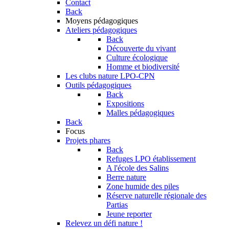
Contact
Back
Moyens pédagogiques
Ateliers pédagogiques
Back
Découverte du vivant
Culture écologique
Homme et biodiversité
Les clubs nature LPO-CPN
Outils pédagogiques
Back
Expositions
Malles pédagogiques
Back
Focus
Projets phares
Back
Refuges LPO établissement
A l'école des Salins
Berre nature
Zone humide des piles
Réserve naturelle régionale des
Partias
Jeune reporter
Relevez un défi nature !