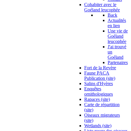
Cohabiter avec le
Goéland leucophée
Back
Actualités
en lien
Une vie de
Goéland
leucophée
J'ai trouvé
un
Goéland
Partenaires
Fort de la Revère
Faune PACA
Publication (site)
Salins d'Hyères
Enquêtes
ornithologiques
Rapaces (site)
Carte de répartition
(site)
Oiseaux migrateurs
(site)
Wetlands (site)
Liste rouge des oiseaux