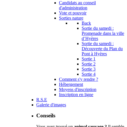
Candidats au conseil
d'administration
Vote et pouvoir
Sorties nature
Back
Sortie du samedi :
Promenade dans la ville
d’Hyères
Sortie du samedi :
Découverte du Plan du
Pont à Hyères
Sortie 1
Sortie 2
Sortie 3
Sortie 4
Comment s'y rendre ?
Hébergement
Moyens d'inscription
Inscription en ligne
R.S.E
Galerie d'images
Conseils
Vous avez trouvé un
animal sauvage ?
Il semble