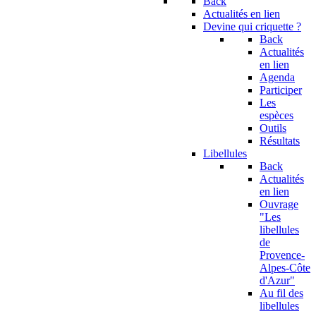
Back
Actualités en lien
Devine qui criquette ?
Back
Actualités
en lien
Agenda
Participer
Les
espèces
Outils
Résultats
Libellules
Back
Actualités
en lien
Ouvrage
"Les
libellules
de
Provence-
Alpes-Côte
d'Azur"
Au fil des
libellules