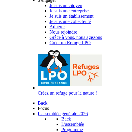
S'engager
Je suis un citoyen
Je suis une entreprise
Je suis un établissement
Je suis une collectivité
Adhérer
Nous rejoindre
Grâce à vous, nous agissons
Créer un Refuge LPO
Créez un refuge pour la nature !
Back
Focus
L'assemblée générale 2026
Back
L'assemblée
Programme