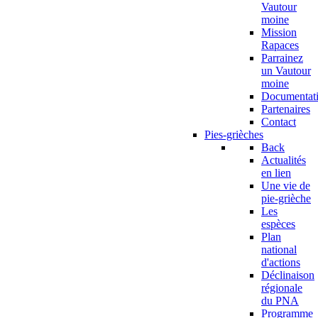
Vautour
moine
Mission
Rapaces
Parrainez
un Vautour
moine
Documentat
Partenaires
Contact
Pies-grièches
Back
Actualités
en lien
Une vie de
pie-grièche
Les
espèces
Plan
national
d'actions
Déclinaison
régionale
du PNA
Programme