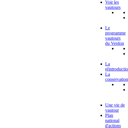
Voir les
vautours
Le
programme
vautours
du Verdon
La
réintroducti
La
conservation
Une vie de
vautour
Plan
national
d'actions