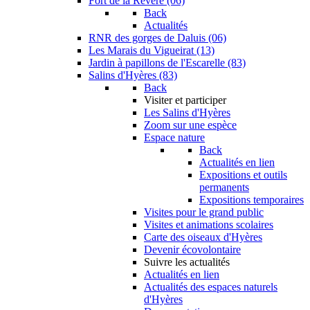
Fort de la Revère (06)
Back
Actualités
RNR des gorges de Daluis (06)
Les Marais du Vigueirat (13)
Jardin à papillons de l'Escarelle (83)
Salins d'Hyères (83)
Back
Visiter et participer
Les Salins d'Hyères
Zoom sur une espèce
Espace nature
Back
Actualités en lien
Expositions et outils
permanents
Expositions temporaires
Visites pour le grand public
Visites et animations scolaires
Carte des oiseaux d'Hyères
Devenir écovolontaire
Suivre les actualités
Actualités en lien
Actualités des espaces naturels
d'Hyères