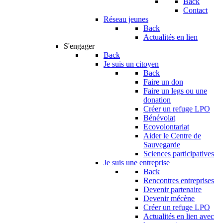
Back
Contact
Réseau jeunes
Back
Actualités en lien
S'engager
Back
Je suis un citoyen
Back
Faire un don
Faire un legs ou une
donation
Créer un refuge LPO
Bénévolat
Ecovolontariat
Aider le Centre de
Sauvegarde
Sciences participatives
Je suis une entreprise
Back
Rencontres entreprises
Devenir partenaire
Devenir mécène
Créer un refuge LPO
Actualités en lien avec