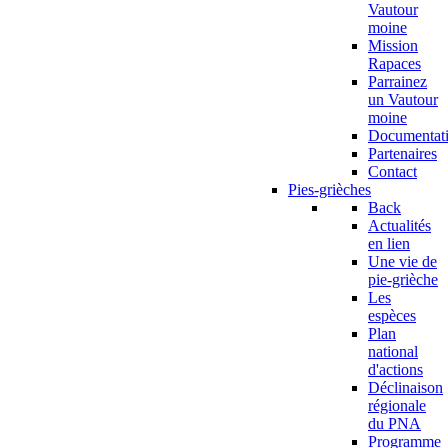
Vautour
moine
Mission
Rapaces
Parrainez
un Vautour
moine
Documentat
Partenaires
Contact
Pies-grièches
Back
Actualités
en lien
Une vie de
pie-grièche
Les
espèces
Plan
national
d'actions
Déclinaison
régionale
du PNA
Programme