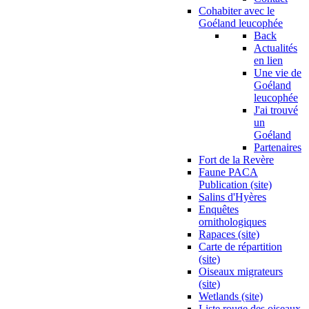
Cohabiter avec le
Goéland leucophée
Back
Actualités
en lien
Une vie de
Goéland
leucophée
J'ai trouvé
un
Goéland
Partenaires
Fort de la Revère
Faune PACA
Publication (site)
Salins d'Hyères
Enquêtes
ornithologiques
Rapaces (site)
Carte de répartition
(site)
Oiseaux migrateurs
(site)
Wetlands (site)
Liste rouge des oiseaux