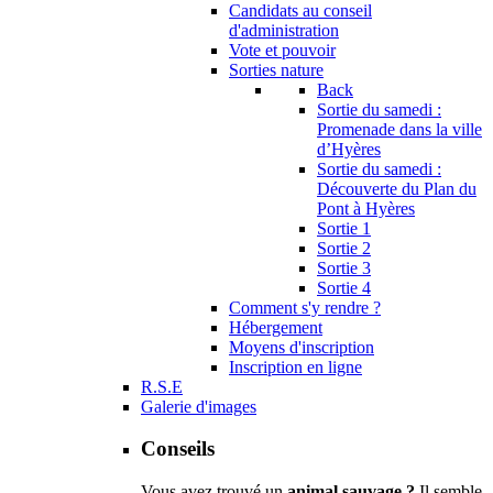
Candidats au conseil
d'administration
Vote et pouvoir
Sorties nature
Back
Sortie du samedi :
Promenade dans la ville
d’Hyères
Sortie du samedi :
Découverte du Plan du
Pont à Hyères
Sortie 1
Sortie 2
Sortie 3
Sortie 4
Comment s'y rendre ?
Hébergement
Moyens d'inscription
Inscription en ligne
R.S.E
Galerie d'images
Conseils
Vous avez trouvé un
animal sauvage ?
Il semble