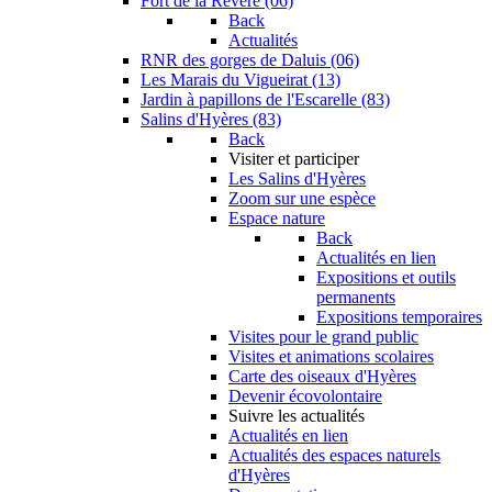
Fort de la Revère (06)
Back
Actualités
RNR des gorges de Daluis (06)
Les Marais du Vigueirat (13)
Jardin à papillons de l'Escarelle (83)
Salins d'Hyères (83)
Back
Visiter et participer
Les Salins d'Hyères
Zoom sur une espèce
Espace nature
Back
Actualités en lien
Expositions et outils
permanents
Expositions temporaires
Visites pour le grand public
Visites et animations scolaires
Carte des oiseaux d'Hyères
Devenir écovolontaire
Suivre les actualités
Actualités en lien
Actualités des espaces naturels
d'Hyères