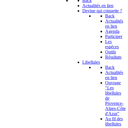
Back
Actualités en lien
Devine qui criquette ?
Back
Actualités
en lien
Agenda
Participer
Les
espèces
Outils
Résultats
Libellules
Back
Actualités
en lien
Ouvrage
"Les
libellules
de
Provence-
Alpes-Côte
d'Azur"
Au fil des
libellules