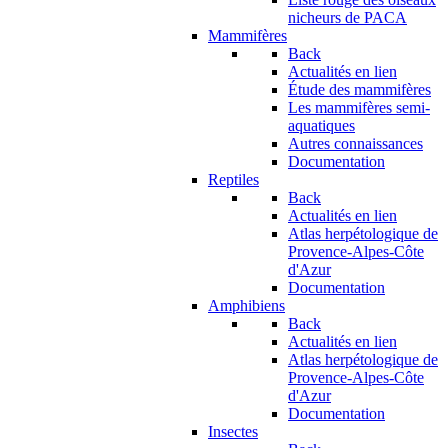
nicheurs de PACA
Mammifères
Back
Actualités en lien
Étude des mammifères
Les mammifères semi-
aquatiques
Autres connaissances
Documentation
Reptiles
Back
Actualités en lien
Atlas herpétologique de
Provence-Alpes-Côte
d'Azur
Documentation
Amphibiens
Back
Actualités en lien
Atlas herpétologique de
Provence-Alpes-Côte
d'Azur
Documentation
Insectes