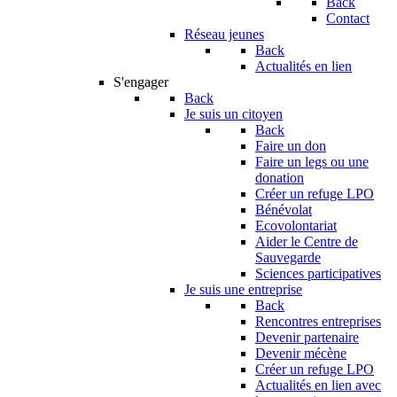
Back
Contact
Réseau jeunes
Back
Actualités en lien
S'engager
Back
Je suis un citoyen
Back
Faire un don
Faire un legs ou une
donation
Créer un refuge LPO
Bénévolat
Ecovolontariat
Aider le Centre de
Sauvegarde
Sciences participatives
Je suis une entreprise
Back
Rencontres entreprises
Devenir partenaire
Devenir mécène
Créer un refuge LPO
Actualités en lien avec