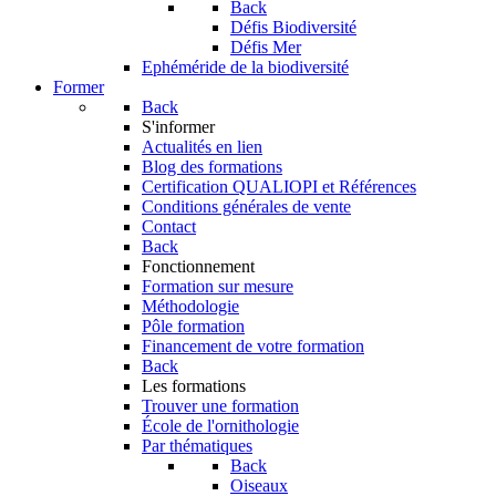
Back
Défis Biodiversité
Défis Mer
Ephéméride de la biodiversité
Former
Back
S'informer
Actualités en lien
Blog des formations
Certification QUALIOPI et Références
Conditions générales de vente
Contact
Back
Fonctionnement
Formation sur mesure
Méthodologie
Pôle formation
Financement de votre formation
Back
Les formations
Trouver une formation
École de l'ornithologie
Par thématiques
Back
Oiseaux