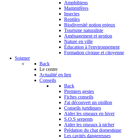
Amphibiens
Mammifères
Insectes
Reptiles
Biodiversité notion enjeux
Tourisme naturaliste
Aménagement et gestion
Nature en ville
Éducation à l'environnement
Formation civique et citoyenne
Soigner
Back
Le centre
Actualité en lien
Conseils
Back
Premiers gestes
Fiches conseils
J'ai découvert un oisillon
Conseils juridiques
Aider les oiseaux en hiver
S.O.S serpents
Aider les oiseaux à nicher
Prédation du chat domestique
Les cavités dangereuses