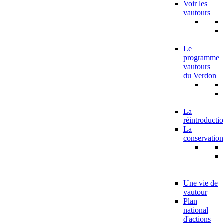
Voir les
vautours
Le
programme
vautours
du Verdon
La
réintroducti
La
conservation
Une vie de
vautour
Plan
national
d'actions