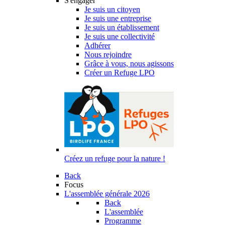
S'engager
Je suis un citoyen
Je suis une entreprise
Je suis un établissement
Je suis une collectivité
Adhérer
Nous rejoindre
Grâce à vous, nous agissons
Créer un Refuge LPO
Créez un refuge pour la nature !
Back
Focus
L'assemblée générale 2026
Back
L'assemblée
Programme