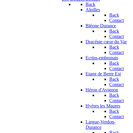
Back
Alpilles
Back
Contact
Bléone Durance
Back
Contact
Dracénie cœur du Var
Back
Contact
Ecrins-embrunais
Back
Contact
Etang de Berre Est
Back
Contact
Héron d'Avignon
Back
Contact
Hyères les Maures
Back
Contact
Largue-Verdon-
Durance
Back