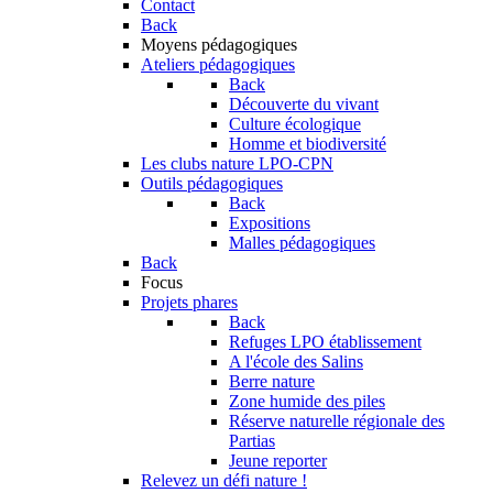
Contact
Back
Moyens pédagogiques
Ateliers pédagogiques
Back
Découverte du vivant
Culture écologique
Homme et biodiversité
Les clubs nature LPO-CPN
Outils pédagogiques
Back
Expositions
Malles pédagogiques
Back
Focus
Projets phares
Back
Refuges LPO établissement
A l'école des Salins
Berre nature
Zone humide des piles
Réserve naturelle régionale des
Partias
Jeune reporter
Relevez un défi nature !