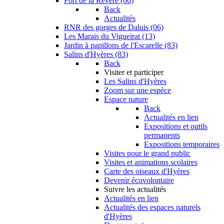
Fort de la Revère (06)
Back
Actualités
RNR des gorges de Daluis (06)
Les Marais du Vigueirat (13)
Jardin à papillons de l'Escarelle (83)
Salins d'Hyères (83)
Back
Visiter et participer
Les Salins d'Hyères
Zoom sur une espèce
Espace nature
Back
Actualités en lien
Expositions et outils
permanents
Expositions temporaires
Visites pour le grand public
Visites et animations scolaires
Carte des oiseaux d'Hyères
Devenir écovolontaire
Suivre les actualités
Actualités en lien
Actualités des espaces naturels
d'Hyères