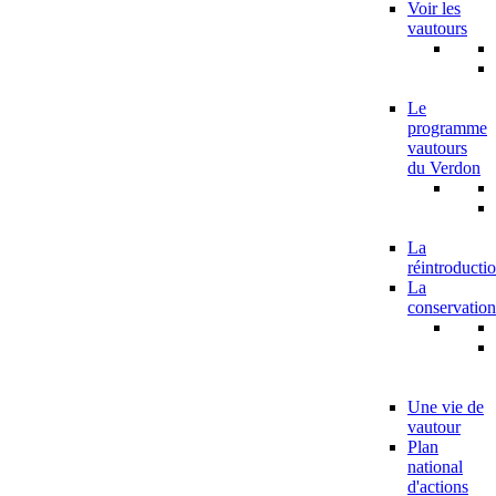
Voir les
vautours
Le
programme
vautours
du Verdon
La
réintroducti
La
conservation
Une vie de
vautour
Plan
national
d'actions