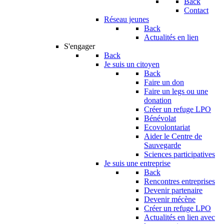
Back
Contact
Réseau jeunes
Back
Actualités en lien
S'engager
Back
Je suis un citoyen
Back
Faire un don
Faire un legs ou une
donation
Créer un refuge LPO
Bénévolat
Ecovolontariat
Aider le Centre de
Sauvegarde
Sciences participatives
Je suis une entreprise
Back
Rencontres entreprises
Devenir partenaire
Devenir mécène
Créer un refuge LPO
Actualités en lien avec