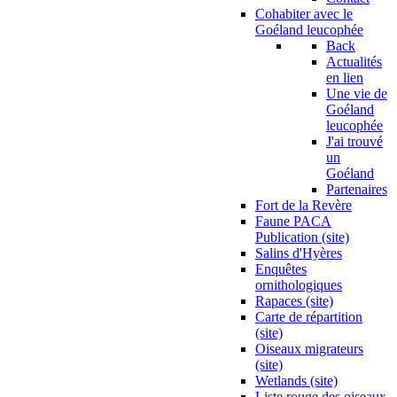
Cohabiter avec le
Goéland leucophée
Back
Actualités
en lien
Une vie de
Goéland
leucophée
J'ai trouvé
un
Goéland
Partenaires
Fort de la Revère
Faune PACA
Publication (site)
Salins d'Hyères
Enquêtes
ornithologiques
Rapaces (site)
Carte de répartition
(site)
Oiseaux migrateurs
(site)
Wetlands (site)
Liste rouge des oiseaux