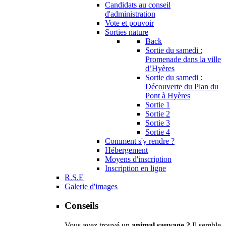
Candidats au conseil
d'administration
Vote et pouvoir
Sorties nature
Back
Sortie du samedi :
Promenade dans la ville
d’Hyères
Sortie du samedi :
Découverte du Plan du
Pont à Hyères
Sortie 1
Sortie 2
Sortie 3
Sortie 4
Comment s'y rendre ?
Hébergement
Moyens d'inscription
Inscription en ligne
R.S.E
Galerie d'images
Conseils
Vous avez trouvé un
animal sauvage ?
Il semble