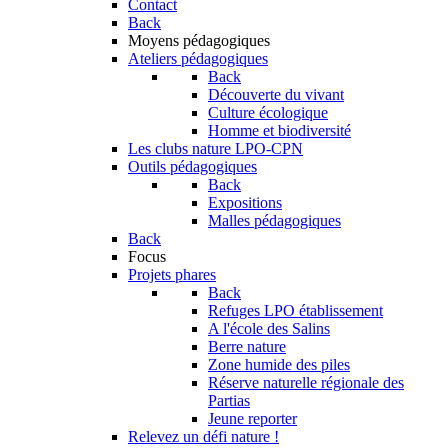
Contact
Back
Moyens pédagogiques
Ateliers pédagogiques
Back
Découverte du vivant
Culture écologique
Homme et biodiversité
Les clubs nature LPO-CPN
Outils pédagogiques
Back
Expositions
Malles pédagogiques
Back
Focus
Projets phares
Back
Refuges LPO établissement
A l'école des Salins
Berre nature
Zone humide des piles
Réserve naturelle régionale des
Partias
Jeune reporter
Relevez un défi nature !