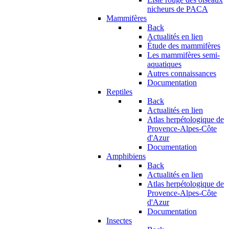
nicheurs de PACA
Mammifères
Back
Actualités en lien
Étude des mammifères
Les mammifères semi-
aquatiques
Autres connaissances
Documentation
Reptiles
Back
Actualités en lien
Atlas herpétologique de
Provence-Alpes-Côte
d'Azur
Documentation
Amphibiens
Back
Actualités en lien
Atlas herpétologique de
Provence-Alpes-Côte
d'Azur
Documentation
Insectes