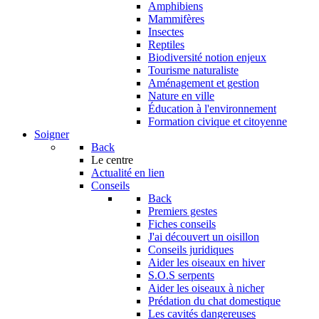
Amphibiens
Mammifères
Insectes
Reptiles
Biodiversité notion enjeux
Tourisme naturaliste
Aménagement et gestion
Nature en ville
Éducation à l'environnement
Formation civique et citoyenne
Soigner
Back
Le centre
Actualité en lien
Conseils
Back
Premiers gestes
Fiches conseils
J'ai découvert un oisillon
Conseils juridiques
Aider les oiseaux en hiver
S.O.S serpents
Aider les oiseaux à nicher
Prédation du chat domestique
Les cavités dangereuses