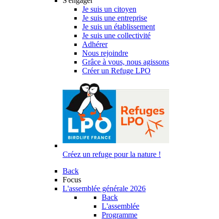
S'engager
Je suis un citoyen
Je suis une entreprise
Je suis un établissement
Je suis une collectivité
Adhérer
Nous rejoindre
Grâce à vous, nous agissons
Créer un Refuge LPO
Créez un refuge pour la nature !
Back
Focus
L'assemblée générale 2026
Back
L'assemblée
Programme