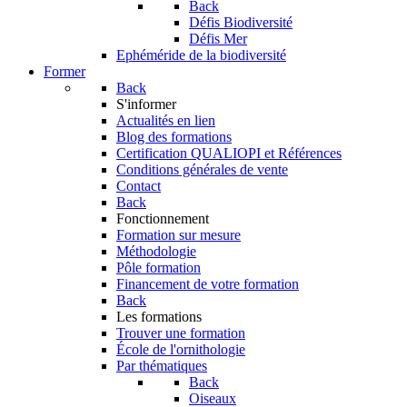
Back
Défis Biodiversité
Défis Mer
Ephéméride de la biodiversité
Former
Back
S'informer
Actualités en lien
Blog des formations
Certification QUALIOPI et Références
Conditions générales de vente
Contact
Back
Fonctionnement
Formation sur mesure
Méthodologie
Pôle formation
Financement de votre formation
Back
Les formations
Trouver une formation
École de l'ornithologie
Par thématiques
Back
Oiseaux