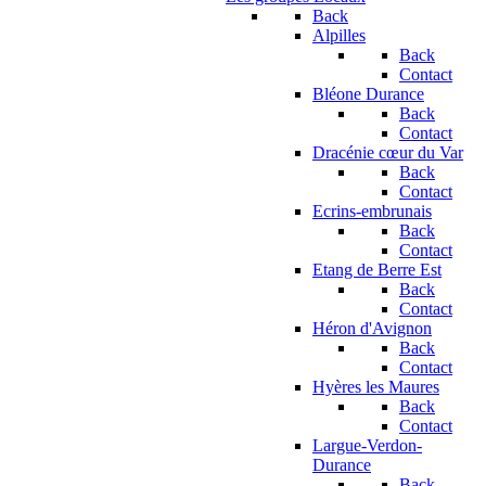
Back
Alpilles
Back
Contact
Bléone Durance
Back
Contact
Dracénie cœur du Var
Back
Contact
Ecrins-embrunais
Back
Contact
Etang de Berre Est
Back
Contact
Héron d'Avignon
Back
Contact
Hyères les Maures
Back
Contact
Largue-Verdon-
Durance
Back