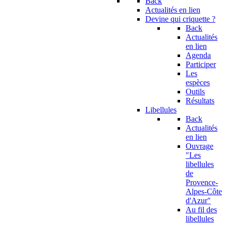
Back
Actualités en lien
Devine qui criquette ?
Back
Actualités
en lien
Agenda
Participer
Les
espèces
Outils
Résultats
Libellules
Back
Actualités
en lien
Ouvrage
"Les
libellules
de
Provence-
Alpes-Côte
d'Azur"
Au fil des
libellules