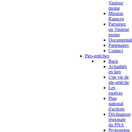
Vautour
moine
Mission
Rapaces
Parrainez
un Vautour
moine
Documentat
Partenaires
Contact
Pies-grièches
Back
Actualités
en lien
Une vie de
pie-grièche
Les
espèces
Plan
national
d'actions
Déclinaison
régionale
du PNA
Programme