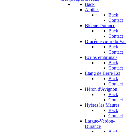
Back
Alpilles
Back
Contact
Bléone Durance
Back
Contact
Dracénie cœur du Var
Back
Contact
Ecrins-embrunais
Back
Contact
Etang de Berre Est
Back
Contact
Héron d'Avignon
Back
Contact
Hyères les Maures
Back
Contact
Largue-Verdon-
Durance
Back