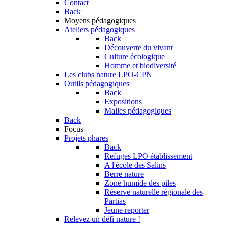
Contact
Back
Moyens pédagogiques
Ateliers pédagogiques
Back
Découverte du vivant
Culture écologique
Homme et biodiversité
Les clubs nature LPO-CPN
Outils pédagogiques
Back
Expositions
Malles pédagogiques
Back
Focus
Projets phares
Back
Refuges LPO établissement
A l'école des Salins
Berre nature
Zone humide des piles
Réserve naturelle régionale des
Partias
Jeune reporter
Relevez un défi nature !