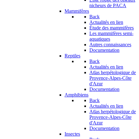
nicheurs de PACA
Mammifères
Back
Actualités en lien
Étude des mammifères
Les mammifères semi-
aquatiques
Autres connaissances
Documentation
Reptiles
Back
Actualités en lien
Atlas herpétologique de
Provence-Alpes-Côte
d'Azur
Documentation
Amphibiens
Back
Actualités en lien
Atlas herpétologique de
Provence-Alpes-Côte
d'Azur
Documentation
Insectes