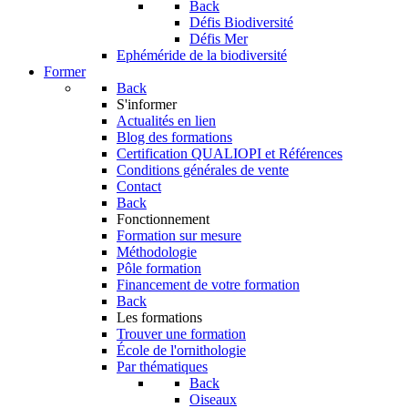
Back
Défis Biodiversité
Défis Mer
Ephéméride de la biodiversité
Former
Back
S'informer
Actualités en lien
Blog des formations
Certification QUALIOPI et Références
Conditions générales de vente
Contact
Back
Fonctionnement
Formation sur mesure
Méthodologie
Pôle formation
Financement de votre formation
Back
Les formations
Trouver une formation
École de l'ornithologie
Par thématiques
Back
Oiseaux