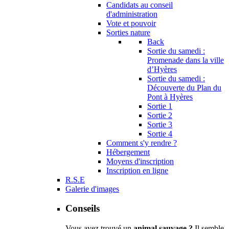
Candidats au conseil
d'administration
Vote et pouvoir
Sorties nature
Back
Sortie du samedi :
Promenade dans la ville
d’Hyères
Sortie du samedi :
Découverte du Plan du
Pont à Hyères
Sortie 1
Sortie 2
Sortie 3
Sortie 4
Comment s'y rendre ?
Hébergement
Moyens d'inscription
Inscription en ligne
R.S.E
Galerie d'images
Conseils
Vous avez trouvé un
animal sauvage ?
Il semble