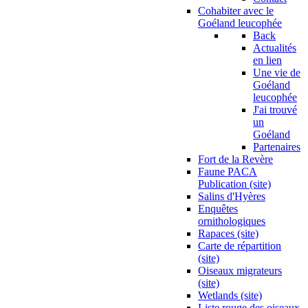
Cohabiter avec le
Goéland leucophée
Back
Actualités
en lien
Une vie de
Goéland
leucophée
J'ai trouvé
un
Goéland
Partenaires
Fort de la Revère
Faune PACA
Publication (site)
Salins d'Hyères
Enquêtes
ornithologiques
Rapaces (site)
Carte de répartition
(site)
Oiseaux migrateurs
(site)
Wetlands (site)
Liste rouge des oiseaux