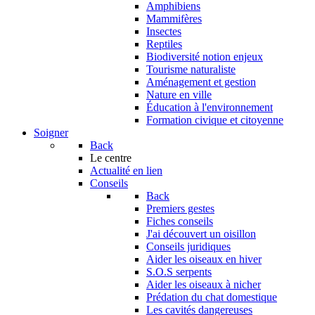
Amphibiens
Mammifères
Insectes
Reptiles
Biodiversité notion enjeux
Tourisme naturaliste
Aménagement et gestion
Nature en ville
Éducation à l'environnement
Formation civique et citoyenne
Soigner
Back
Le centre
Actualité en lien
Conseils
Back
Premiers gestes
Fiches conseils
J'ai découvert un oisillon
Conseils juridiques
Aider les oiseaux en hiver
S.O.S serpents
Aider les oiseaux à nicher
Prédation du chat domestique
Les cavités dangereuses