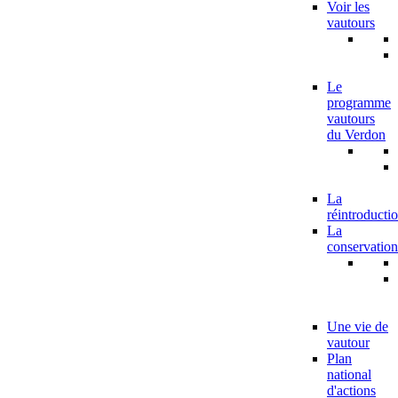
Voir les
vautours
Le
programme
vautours
du Verdon
La
réintroducti
La
conservation
Une vie de
vautour
Plan
national
d'actions