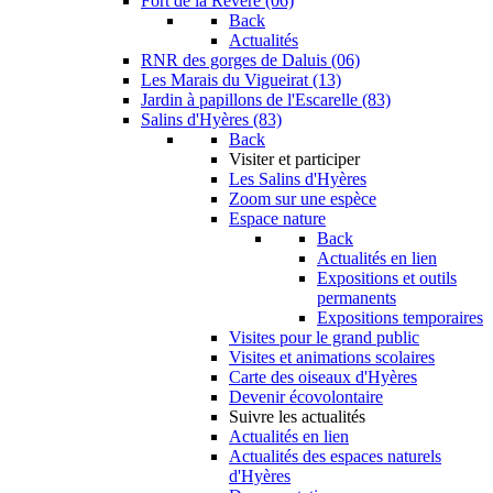
Fort de la Revère (06)
Back
Actualités
RNR des gorges de Daluis (06)
Les Marais du Vigueirat (13)
Jardin à papillons de l'Escarelle (83)
Salins d'Hyères (83)
Back
Visiter et participer
Les Salins d'Hyères
Zoom sur une espèce
Espace nature
Back
Actualités en lien
Expositions et outils
permanents
Expositions temporaires
Visites pour le grand public
Visites et animations scolaires
Carte des oiseaux d'Hyères
Devenir écovolontaire
Suivre les actualités
Actualités en lien
Actualités des espaces naturels
d'Hyères