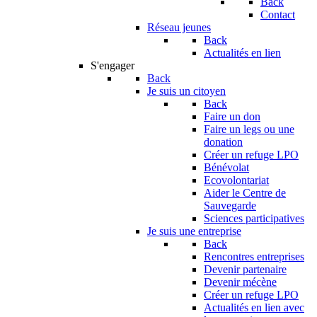
Back
Contact
Réseau jeunes
Back
Actualités en lien
S'engager
Back
Je suis un citoyen
Back
Faire un don
Faire un legs ou une
donation
Créer un refuge LPO
Bénévolat
Ecovolontariat
Aider le Centre de
Sauvegarde
Sciences participatives
Je suis une entreprise
Back
Rencontres entreprises
Devenir partenaire
Devenir mécène
Créer un refuge LPO
Actualités en lien avec