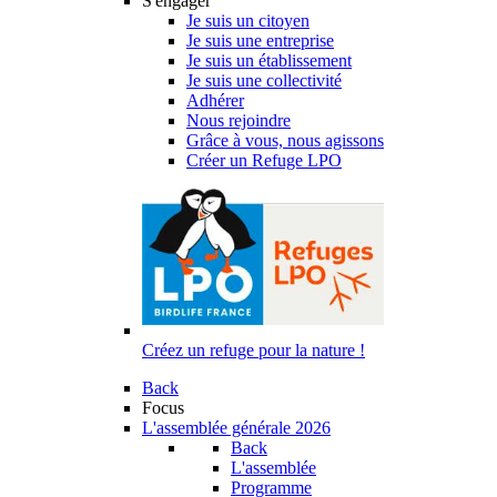
S'engager
Je suis un citoyen
Je suis une entreprise
Je suis un établissement
Je suis une collectivité
Adhérer
Nous rejoindre
Grâce à vous, nous agissons
Créer un Refuge LPO
Créez un refuge pour la nature !
Back
Focus
L'assemblée générale 2026
Back
L'assemblée
Programme