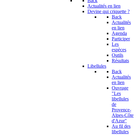
Back
Actualités en lien
Devine qui criquette ?
Back
Actualités
en lien
Agenda
Participer
Les
espèces
Outils
Résultats
Libellules
Back
Actualités
en lien
Ouvrage
"Les
libellules
de
Provence-
Alpes-Côte
d'Azur"
Au fil des
libellules