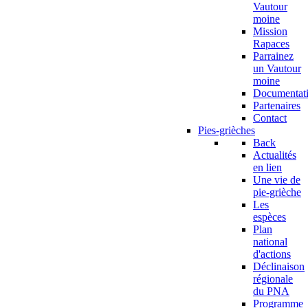
Vautour
moine
Mission
Rapaces
Parrainez
un Vautour
moine
Documentat
Partenaires
Contact
Pies-grièches
Back
Actualités
en lien
Une vie de
pie-grièche
Les
espèces
Plan
national
d'actions
Déclinaison
régionale
du PNA
Programme