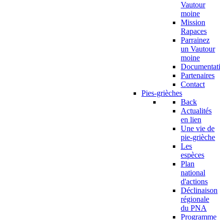
Vautour
moine
Mission
Rapaces
Parrainez
un Vautour
moine
Documentat
Partenaires
Contact
Pies-grièches
Back
Actualités
en lien
Une vie de
pie-grièche
Les
espèces
Plan
national
d'actions
Déclinaison
régionale
du PNA
Programme