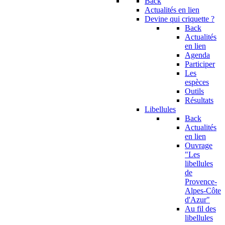
Back
Actualités en lien
Devine qui criquette ?
Back
Actualités
en lien
Agenda
Participer
Les
espèces
Outils
Résultats
Libellules
Back
Actualités
en lien
Ouvrage
"Les
libellules
de
Provence-
Alpes-Côte
d'Azur"
Au fil des
libellules