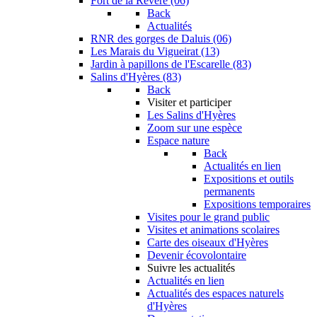
Fort de la Revère (06)
Back
Actualités
RNR des gorges de Daluis (06)
Les Marais du Vigueirat (13)
Jardin à papillons de l'Escarelle (83)
Salins d'Hyères (83)
Back
Visiter et participer
Les Salins d'Hyères
Zoom sur une espèce
Espace nature
Back
Actualités en lien
Expositions et outils
permanents
Expositions temporaires
Visites pour le grand public
Visites et animations scolaires
Carte des oiseaux d'Hyères
Devenir écovolontaire
Suivre les actualités
Actualités en lien
Actualités des espaces naturels
d'Hyères