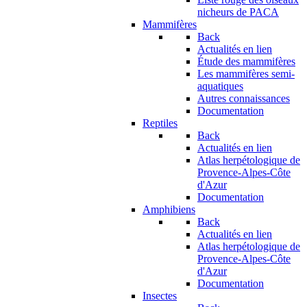
nicheurs de PACA
Mammifères
Back
Actualités en lien
Étude des mammifères
Les mammifères semi-
aquatiques
Autres connaissances
Documentation
Reptiles
Back
Actualités en lien
Atlas herpétologique de
Provence-Alpes-Côte
d'Azur
Documentation
Amphibiens
Back
Actualités en lien
Atlas herpétologique de
Provence-Alpes-Côte
d'Azur
Documentation
Insectes