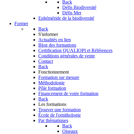
Back
Défis Biodiversité
Défis Mer
Ephéméride de la biodiversité
Former
Back
S'informer
Actualités en lien
Blog des formations
Certification QUALIOPI et Références
Conditions générales de vente
Contact
Back
Fonctionnement
Formation sur mesure
Méthodologie
Pôle formation
Financement de votre formation
Back
Les formations
Trouver une formation
École de l'ornithologie
Par thématiques
Back
Oiseaux