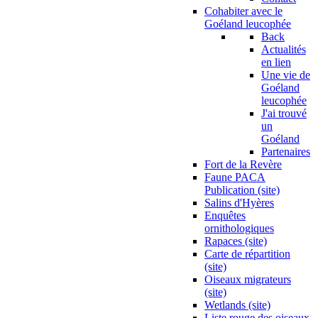
Cohabiter avec le
Goéland leucophée
Back
Actualités
en lien
Une vie de
Goéland
leucophée
J'ai trouvé
un
Goéland
Partenaires
Fort de la Revère
Faune PACA
Publication (site)
Salins d'Hyères
Enquêtes
ornithologiques
Rapaces (site)
Carte de répartition
(site)
Oiseaux migrateurs
(site)
Wetlands (site)
Liste rouge des oiseaux