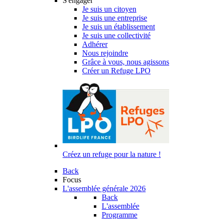
S'engager
Je suis un citoyen
Je suis une entreprise
Je suis un établissement
Je suis une collectivité
Adhérer
Nous rejoindre
Grâce à vous, nous agissons
Créer un Refuge LPO
Créez un refuge pour la nature !
Back
Focus
L'assemblée générale 2026
Back
L'assemblée
Programme