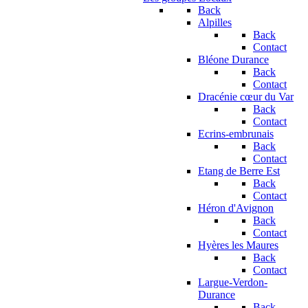
Back
Alpilles
Back
Contact
Bléone Durance
Back
Contact
Dracénie cœur du Var
Back
Contact
Ecrins-embrunais
Back
Contact
Etang de Berre Est
Back
Contact
Héron d'Avignon
Back
Contact
Hyères les Maures
Back
Contact
Largue-Verdon-
Durance
Back