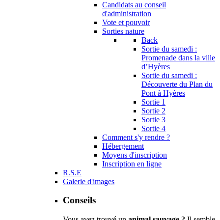
Candidats au conseil
d'administration
Vote et pouvoir
Sorties nature
Back
Sortie du samedi :
Promenade dans la ville
d’Hyères
Sortie du samedi :
Découverte du Plan du
Pont à Hyères
Sortie 1
Sortie 2
Sortie 3
Sortie 4
Comment s'y rendre ?
Hébergement
Moyens d'inscription
Inscription en ligne
R.S.E
Galerie d'images
Conseils
Vous avez trouvé un
animal sauvage ?
Il semble