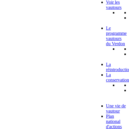
Voir les
vautours
Le
programme
vautours
du Verdon
La
réintroducti
La
conservation
Une vie de
vautour
Plan
national
d'actions