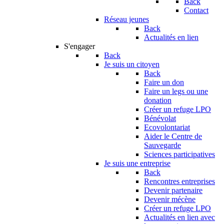
Back
Contact
Réseau jeunes
Back
Actualités en lien
S'engager
Back
Je suis un citoyen
Back
Faire un don
Faire un legs ou une
donation
Créer un refuge LPO
Bénévolat
Ecovolontariat
Aider le Centre de
Sauvegarde
Sciences participatives
Je suis une entreprise
Back
Rencontres entreprises
Devenir partenaire
Devenir mécène
Créer un refuge LPO
Actualités en lien avec