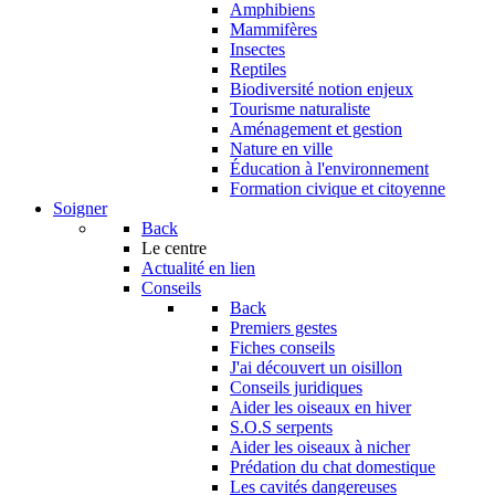
Amphibiens
Mammifères
Insectes
Reptiles
Biodiversité notion enjeux
Tourisme naturaliste
Aménagement et gestion
Nature en ville
Éducation à l'environnement
Formation civique et citoyenne
Soigner
Back
Le centre
Actualité en lien
Conseils
Back
Premiers gestes
Fiches conseils
J'ai découvert un oisillon
Conseils juridiques
Aider les oiseaux en hiver
S.O.S serpents
Aider les oiseaux à nicher
Prédation du chat domestique
Les cavités dangereuses