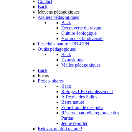
Contact
Back
Moyens pédagogiques
Ateliers pédagogiques
Back
Découverte du vivant
Culture écologique
Homme et biodiversité
Les clubs nature LPO-CPN
Outils pédagogiques
Back
Expositions
Malles pédagogiques
Back
Focus
Projets phares
Back
Refuges LPO établissement
A l'école des Salins
Berre nature
Zone humide des piles
Réserve naturelle régionale des
Partias
Jeune reporter
Relevez un défi nature !