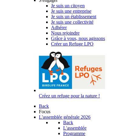
S'engager
Je suis un citoyen
Je suis une entreprise
Je suis un établissement
Je suis une collectivité
Adhérer
Nous rejoindre
Grâce à vous, nous agissons
Créer un Refuge LPO
Créez un refuge pour la nature !
Back
Focus
L'assemblée générale 2026
Back
L'assemblée
Programme