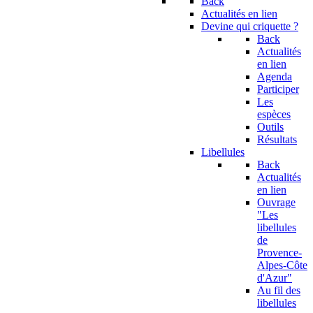
Back
Actualités en lien
Devine qui criquette ?
Back
Actualités
en lien
Agenda
Participer
Les
espèces
Outils
Résultats
Libellules
Back
Actualités
en lien
Ouvrage
"Les
libellules
de
Provence-
Alpes-Côte
d'Azur"
Au fil des
libellules