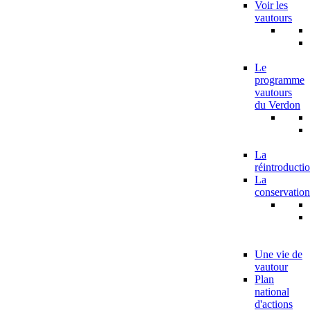
Voir les
vautours
Le
programme
vautours
du Verdon
La
réintroducti
La
conservation
Une vie de
vautour
Plan
national
d'actions