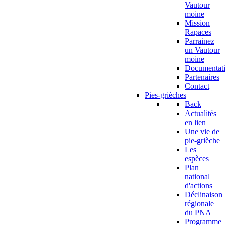
Vautour
moine
Mission
Rapaces
Parrainez
un Vautour
moine
Documentat
Partenaires
Contact
Pies-grièches
Back
Actualités
en lien
Une vie de
pie-grièche
Les
espèces
Plan
national
d'actions
Déclinaison
régionale
du PNA
Programme