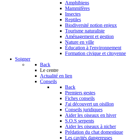
Amphibiens
Mammifères
Insectes
Reptiles
Biodiversité notion enjeux
Tourisme naturaliste
Aménagement et gestion
Nature en ville
Éducation à l'environnement
Formation civique et citoyenne
Soigner
Back
Le centre
Actualité en lien
Conseils
Back
Premiers gestes
Fiches conseils
J'ai découvert un oisillon
Conseils juridiques
Aider les oiseaux en hiver
S.O.S serpents
Aider les oiseaux à nicher
Prédation du chat domestique
Les cavités dangereuses