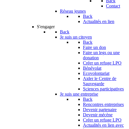
Back
Contact
Réseau jeunes
Back
Actualités en lien
S'engager
Back
Je suis un citoyen
Back
Faire un don
Faire un legs ou une
donation
Créer un refuge LPO
Bénévolat
Ecovolontariat
Aider le Centre de
Sauvegarde
Sciences participatives
Je suis une entreprise
Back
Rencontres entreprises
Devenir partenaire
Devenir mécène
Créer un refuge LPO
Actualités en lien avec