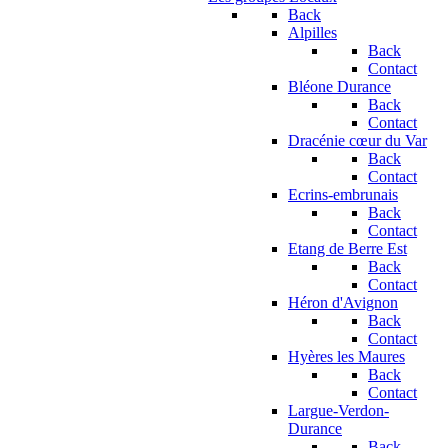
Back
Alpilles
Back
Contact
Bléone Durance
Back
Contact
Dracénie cœur du Var
Back
Contact
Ecrins-embrunais
Back
Contact
Etang de Berre Est
Back
Contact
Héron d'Avignon
Back
Contact
Hyères les Maures
Back
Contact
Largue-Verdon-
Durance
Back