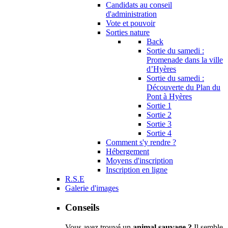
Candidats au conseil
d'administration
Vote et pouvoir
Sorties nature
Back
Sortie du samedi :
Promenade dans la ville
d’Hyères
Sortie du samedi :
Découverte du Plan du
Pont à Hyères
Sortie 1
Sortie 2
Sortie 3
Sortie 4
Comment s'y rendre ?
Hébergement
Moyens d'inscription
Inscription en ligne
R.S.E
Galerie d'images
Conseils
Vous avez trouvé un
animal sauvage ?
Il semble