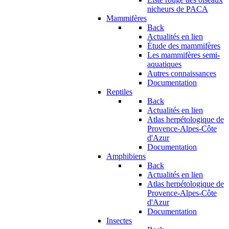
nicheurs de PACA
Mammifères
Back
Actualités en lien
Étude des mammifères
Les mammifères semi-
aquatiques
Autres connaissances
Documentation
Reptiles
Back
Actualités en lien
Atlas herpétologique de
Provence-Alpes-Côte
d'Azur
Documentation
Amphibiens
Back
Actualités en lien
Atlas herpétologique de
Provence-Alpes-Côte
d'Azur
Documentation
Insectes