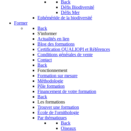
Back
Défis Biodiversité
Défis Mer
Ephéméride de la biodiversité
Former
Back
S'informer
Actualités en lien
Blog des formations
Certification QUALIOPI et Références
Conditions générales de vente
Contact
Back
Fonctionnement
Formation sur mesure
Méthodologie
Pôle formation
Financement de votre formation
Back
Les formations
Trouver une formation
École de l'ornithologie
Par thématiques
Back
Oiseaux