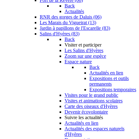
Fort de la Revère (06)
Back
Actualités
RNR des gorges de Daluis (06)
Les Marais du Vigueirat (13)
Jardin à papillons de l'Escarelle (83)
Salins d'Hyères (83)
Back
Visiter et participer
Les Salins d'Hyères
Zoom sur une espèce
Espace nature
Back
Actualités en lien
Expositions et outils
permanents
Expositions temporaires
Visites pour le grand public
Visites et animations scolaires
Carte des oiseaux d'Hyères
Devenir écovolontaire
Suivre les actualités
Actualités en lien
Actualités des espaces naturels
d'Hyères