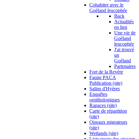
Cohabiter avec le
Goéland leucophée
Back
Actualités
en lien
Une vie de
Goéland
leucophée
J'ai trouvé
un
Goéland
Partenaires
Fort de la Revère
Faune PACA
Publication (site)
Salins d'Hyères
Enquêtes
ornithologiques
Rapaces (site)
Carte de répartition
(site)
Oiseaux migrateurs
(site)
Wetlands (site)
Liste rouge des oiseaux