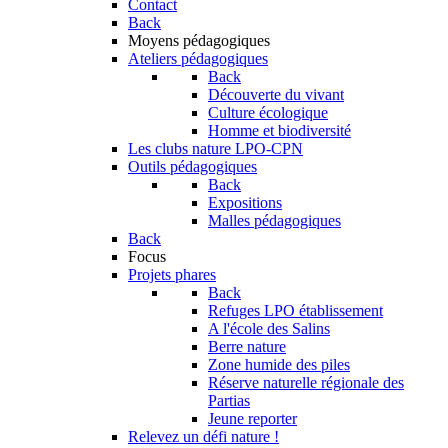
Contact
Back
Moyens pédagogiques
Ateliers pédagogiques
Back
Découverte du vivant
Culture écologique
Homme et biodiversité
Les clubs nature LPO-CPN
Outils pédagogiques
Back
Expositions
Malles pédagogiques
Back
Focus
Projets phares
Back
Refuges LPO établissement
A l'école des Salins
Berre nature
Zone humide des piles
Réserve naturelle régionale des
Partias
Jeune reporter
Relevez un défi nature !