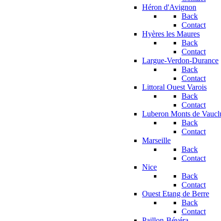
Héron d'Avignon
Back
Contact
Hyères les Maures
Back
Contact
Largue-Verdon-Durance
Back
Contact
Littoral Ouest Varois
Back
Contact
Luberon Monts de Vaucl
Back
Contact
Marseille
Back
Contact
Nice
Back
Contact
Ouest Etang de Berre
Back
Contact
Paillon-Bévéra