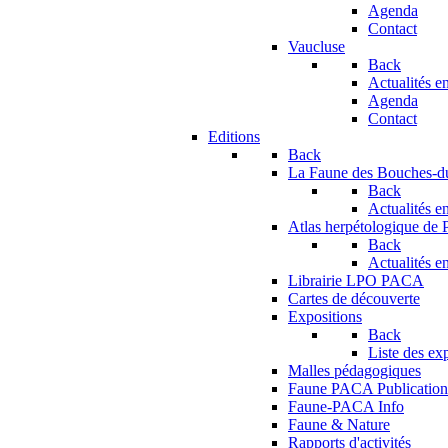
Agenda
Contact
Vaucluse
Back
Actualités en
Agenda
Contact
Editions
Back
La Faune des Bouches-
Back
Actualités en
Atlas herpétologique de
Back
Actualités en
Librairie LPO PACA
Cartes de découverte
Expositions
Back
Liste des ex
Malles pédagogiques
Faune PACA Publication
Faune-PACA Info
Faune & Nature
Rapports d'activités