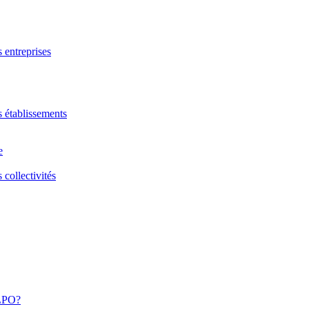
s entreprises
s établissements
e
 collectivités
 LPO?