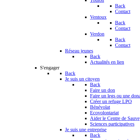
Toulon
Back
Contact
Ventoux
Back
Contact
Verdon
Back
Contact
Réseau jeunes
Back
Actualités en lien
S'engager
Back
Je suis un citoyen
Back
Faire un don
Faire un legs ou une don
Créer un refuge LPO
Bénévolat
Ecovolontariat
Aider le Centre de Sauv
Sciences participatives
Je suis une entreprise
Back