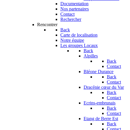
Documentation
Nos partenaires
Contact
Rechercher
Rencontrer
Back
Carte de localisation
Notre équipe
Les groupes Locaux
Back
Alpilles
Back
Contact
Bléone Durance
Back
Contact
Dracénie cœur du Var
Back
Contact
Ecrins-embrunais
Back
Contact
Etang de Berre Est
Back
Contact