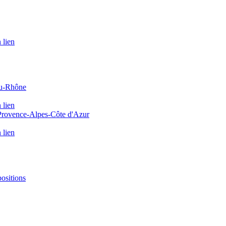
 lien
du-Rhône
 lien
 Provence-Alpes-Côte d'Azur
 lien
positions