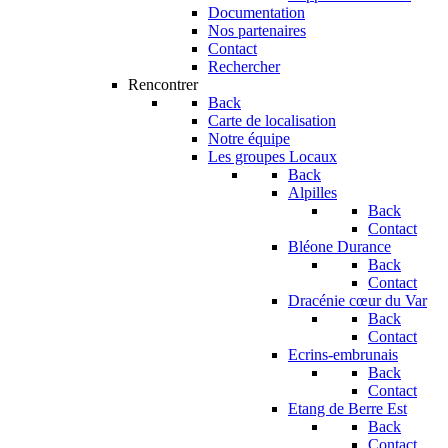
Documentation
Nos partenaires
Contact
Rechercher
Rencontrer
Back
Carte de localisation
Notre équipe
Les groupes Locaux
Back
Alpilles
Back
Contact
Bléone Durance
Back
Contact
Dracénie cœur du Var
Back
Contact
Ecrins-embrunais
Back
Contact
Etang de Berre Est
Back
Contact