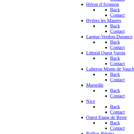
Héron d'Avignon
Back
Contact
Hyères les Maures
Back
Contact
Largue-Verdon-Durance
Back
Contact
Littoral Ouest Varois
Back
Contact
Luberon Monts de Vaucl
Back
Contact
Marseille
Back
Contact
Nice
Back
Contact
Ouest Etang de Berre
Back
Contact
Paillon-Bévéra