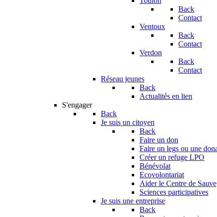
Toulon
Back
Contact
Ventoux
Back
Contact
Verdon
Back
Contact
Réseau jeunes
Back
Actualités en lien
S'engager
Back
Je suis un citoyen
Back
Faire un don
Faire un legs ou une don
Créer un refuge LPO
Bénévolat
Ecovolontariat
Aider le Centre de Sauv
Sciences participatives
Je suis une entreprise
Back