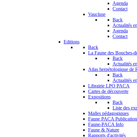
Agenda
Contact
Vaucluse
Back
Actualités en
Agenda
Contact
Editions
Back
La Faune des Bouches-
Back
Actualités en
Atlas herpétologique de
Back
Actualités en
Librairie LPO PACA
Cartes de découverte
Expositions
Back
Liste des ex
Malles pédagogiques
Faune PACA Publication
Faune-PACA Info
Faune & Nature
Rapports d'activités