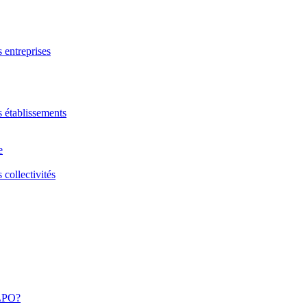
s entreprises
s établissements
e
 collectivités
 LPO?