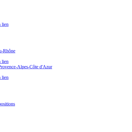
 lien
du-Rhône
 lien
 Provence-Alpes-Côte d'Azur
 lien
positions