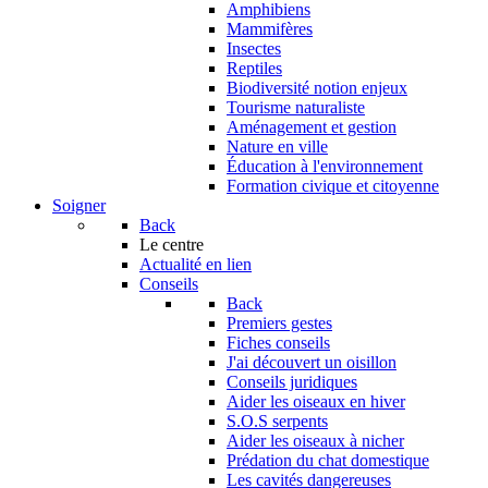
Amphibiens
Mammifères
Insectes
Reptiles
Biodiversité notion enjeux
Tourisme naturaliste
Aménagement et gestion
Nature en ville
Éducation à l'environnement
Formation civique et citoyenne
Soigner
Back
Le centre
Actualité en lien
Conseils
Back
Premiers gestes
Fiches conseils
J'ai découvert un oisillon
Conseils juridiques
Aider les oiseaux en hiver
S.O.S serpents
Aider les oiseaux à nicher
Prédation du chat domestique
Les cavités dangereuses