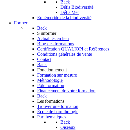
Back
Défis Biodiversité
Défis Mer
Ephéméride de la biodiversité
Former
Back
S'informer
Actualités en lien
Blog des formations
Certification QUALIOPI et Références
Conditions générales de vente
Contact
Back
Fonctionnement
Formation sur mesure
Méthodologie
Pôle formation
Financement de votre formation
Back
Les formations
Trouver une formation
École de l'ornithologie
Par thématiques
Back
Oiseaux