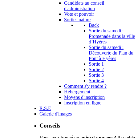
Candidats au conseil
d'administration
Vote et pouvoir
Sorties nature
Back
Sortie du samedi :
Promenade dans la ville
d’Hyères
Sortie du samedi :
Découverte du Plan du
Pont à Hyères
Sortie 1
Sortie 2
Sortie 3
Sortie 4
Comment s'y rendre ?
Hébergement
Moyens d'inscription
Inscription en ligne
R.S.E
Galerie d'images
Conseils
Vous avez trouvé un
animal sauvage ?
Il semble