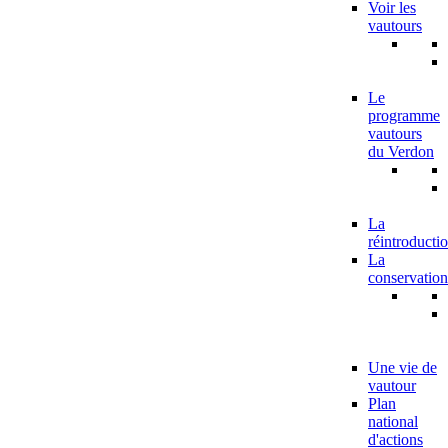
Voir les
vautours
Le
programme
vautours
du Verdon
La
réintroducti
La
conservation
Une vie de
vautour
Plan
national
d'actions