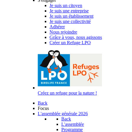
S'engager
Je suis un citoyen
Je suis une entreprise
Je suis un établissement
Je suis une collectivité
Adhérer
Nous rejoindre
Grâce à vous, nous agissons
Créer un Refuge LPO
Créez un refuge pour la nature !
Back
Focus
L'assemblée générale 2026
Back
L'assemblée
Programme