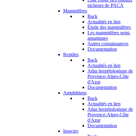
nicheurs de PACA
Mammifères
Back
Actualités en lien
Étude des mammifères
Les mammifères semi-
aquatiques
Autres connaissances
Documentation
Reptiles
Back
Actualités en lien
Atlas herpétologique de
Provence-Alpes-Côte
d'Azur
Documentation
Amphibiens
Back
Actualités en lien
Atlas herpétologique de
Provence-Alpes-Côte
d'Azur
Documentation
Insectes