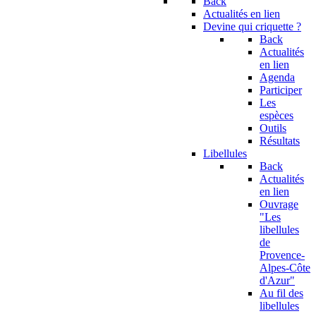
Back
Actualités en lien
Devine qui criquette ?
Back
Actualités
en lien
Agenda
Participer
Les
espèces
Outils
Résultats
Libellules
Back
Actualités
en lien
Ouvrage
"Les
libellules
de
Provence-
Alpes-Côte
d'Azur"
Au fil des
libellules