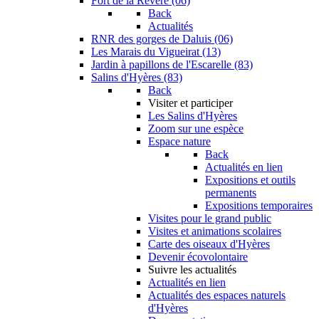
Fort de la Revère (06)
Back
Actualités
RNR des gorges de Daluis (06)
Les Marais du Vigueirat (13)
Jardin à papillons de l'Escarelle (83)
Salins d'Hyères (83)
Back
Visiter et participer
Les Salins d'Hyères
Zoom sur une espèce
Espace nature
Back
Actualités en lien
Expositions et outils
permanents
Expositions temporaires
Visites pour le grand public
Visites et animations scolaires
Carte des oiseaux d'Hyères
Devenir écovolontaire
Suivre les actualités
Actualités en lien
Actualités des espaces naturels
d'Hyères