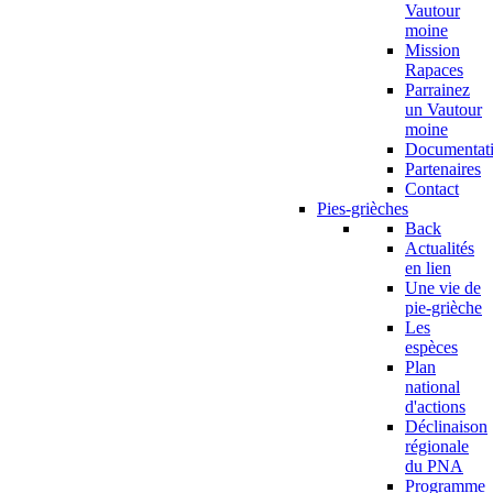
Vautour
moine
Mission
Rapaces
Parrainez
un Vautour
moine
Documentat
Partenaires
Contact
Pies-grièches
Back
Actualités
en lien
Une vie de
pie-grièche
Les
espèces
Plan
national
d'actions
Déclinaison
régionale
du PNA
Programme