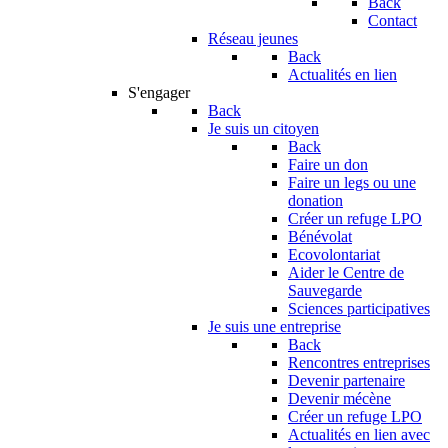
Back
Contact
Réseau jeunes
Back
Actualités en lien
S'engager
Back
Je suis un citoyen
Back
Faire un don
Faire un legs ou une
donation
Créer un refuge LPO
Bénévolat
Ecovolontariat
Aider le Centre de
Sauvegarde
Sciences participatives
Je suis une entreprise
Back
Rencontres entreprises
Devenir partenaire
Devenir mécène
Créer un refuge LPO
Actualités en lien avec