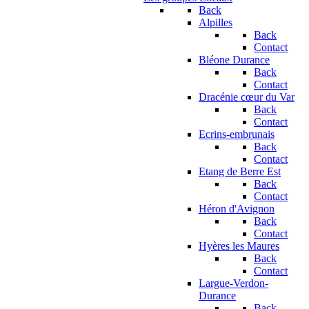
Back
Alpilles
Back
Contact
Bléone Durance
Back
Contact
Dracénie cœur du Var
Back
Contact
Ecrins-embrunais
Back
Contact
Etang de Berre Est
Back
Contact
Héron d'Avignon
Back
Contact
Hyères les Maures
Back
Contact
Largue-Verdon-
Durance
Back