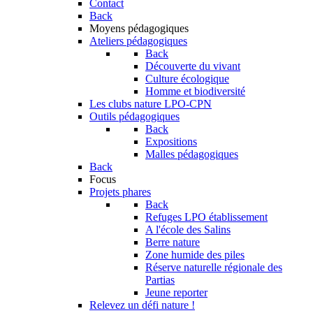
Contact
Back
Moyens pédagogiques
Ateliers pédagogiques
Back
Découverte du vivant
Culture écologique
Homme et biodiversité
Les clubs nature LPO-CPN
Outils pédagogiques
Back
Expositions
Malles pédagogiques
Back
Focus
Projets phares
Back
Refuges LPO établissement
A l'école des Salins
Berre nature
Zone humide des piles
Réserve naturelle régionale des
Partias
Jeune reporter
Relevez un défi nature !