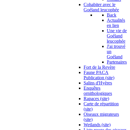
Cohabiter avec le
Goéland leucophée
Back
Actualités
en lien
Une vie de
Goéland
leucophée
J'ai trouvé
un
Goéland
Partenaires
Fort de la Revère
Faune PACA
Publication (site)
Salins d'Hyères
Enquêtes
ornithologiques
Rapaces (site)
Carte de répartition
(site)
Oiseaux migrateurs
(site)
Wetlands (site)
Liste rouge des oiseaux