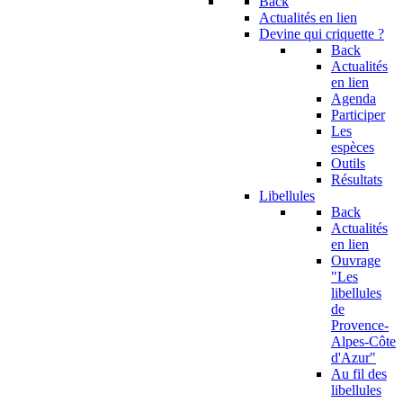
Back
Actualités en lien
Devine qui criquette ?
Back
Actualités
en lien
Agenda
Participer
Les
espèces
Outils
Résultats
Libellules
Back
Actualités
en lien
Ouvrage
"Les
libellules
de
Provence-
Alpes-Côte
d'Azur"
Au fil des
libellules