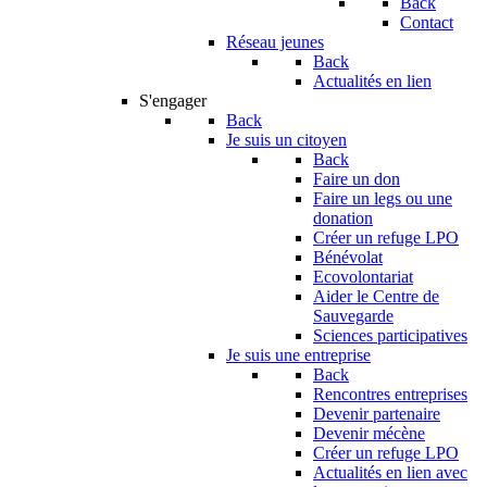
Back
Contact
Réseau jeunes
Back
Actualités en lien
S'engager
Back
Je suis un citoyen
Back
Faire un don
Faire un legs ou une
donation
Créer un refuge LPO
Bénévolat
Ecovolontariat
Aider le Centre de
Sauvegarde
Sciences participatives
Je suis une entreprise
Back
Rencontres entreprises
Devenir partenaire
Devenir mécène
Créer un refuge LPO
Actualités en lien avec