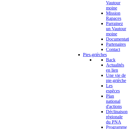
Vautour
moine
Mission
Rapaces
Parrainez
un Vautour
moine
Documentat
Partenaires
Contact
Pies-grièches
Back
Actualités
en lien
Une vie de
pie-grièche
Les
espèces
Plan
national
d'actions
Déclinaison
régionale
du PNA
Programme