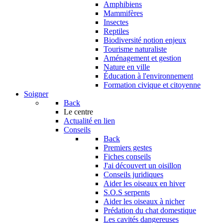
Amphibiens
Mammifères
Insectes
Reptiles
Biodiversité notion enjeux
Tourisme naturaliste
Aménagement et gestion
Nature en ville
Éducation à l'environnement
Formation civique et citoyenne
Soigner
Back
Le centre
Actualité en lien
Conseils
Back
Premiers gestes
Fiches conseils
J'ai découvert un oisillon
Conseils juridiques
Aider les oiseaux en hiver
S.O.S serpents
Aider les oiseaux à nicher
Prédation du chat domestique
Les cavités dangereuses