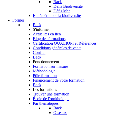
Back
Défis Biodiversité
Défis Mer
Ephéméride de la biodiversité
Former
Back
S'informer
Actualités en lien
Blog des formations
Certification QUALIOPI et Références
Conditions générales de vente
Contact
Back
Fonctionnement
Formation sur mesure
Méthodologie
Pôle formation
Financement de votre formation
Back
Les formations
Trouver une formation
École de l'ornithologie
Par thématiques
Back
Oiseaux