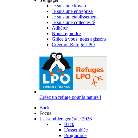
S'engager
Je suis un citoyen
Je suis une entreprise
Je suis un établissement
Je suis une collectivité
Adhérer
Nous rejoindre
Grâce à vous, nous agissons
Créer un Refuge LPO
Créez un refuge pour la nature !
Back
Focus
L'assemblée générale 2026
Back
L'assemblée
Programme