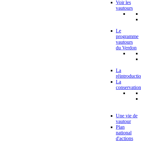
Voir les
vautours
Le
programme
vautours
du Verdon
La
réintroducti
La
conservation
Une vie de
vautour
Plan
national
d'actions