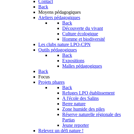
Contact
Back
Moyens pédagogiques
Ateliers pédagogiques
Back
Découverte du vivant
Culture écologique
Homme et biodiversité
Les clubs nature LPO-CPN
Outils pédagogiques
Back
Expositions
Malles pédagogiques
Back
Focus
Projets phares
Back
Refuges LPO établissement
A l'école des Salins
Berre nature
Zone humide des piles
Réserve naturelle régionale des
Partias
Jeune reporter
Relevez un défi nature !