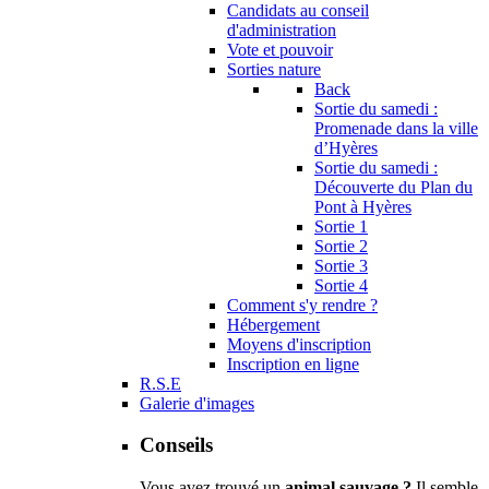
Candidats au conseil
d'administration
Vote et pouvoir
Sorties nature
Back
Sortie du samedi :
Promenade dans la ville
d’Hyères
Sortie du samedi :
Découverte du Plan du
Pont à Hyères
Sortie 1
Sortie 2
Sortie 3
Sortie 4
Comment s'y rendre ?
Hébergement
Moyens d'inscription
Inscription en ligne
R.S.E
Galerie d'images
Conseils
Vous avez trouvé un
animal sauvage ?
Il semble