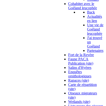
Cohabiter avec le
Goéland leucophée
Back
Actualités
en lien
Une vie de
Goéland
leucophée
J'ai trouvé
un
Goéland
Partenaires
Fort de la Revère
Faune PACA
Publication (site)
Salins d'Hyères
Enquêtes
ornithologiques
Rapaces (site)
Carte de répartition
(site)
Oiseaux migrateurs
(site)
Wetlands (site)
Liste rouge des oiseaux