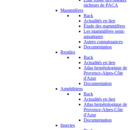
nicheurs de PACA
Mammifères
Back
Actualités en lien
Étude des mammifères
Les mammifères semi-
aquatiques
Autres connaissances
Documentation
Reptiles
Back
Actualités en lien
Atlas herpétologique de
Provence-Alpes-Côte
d'Azur
Documentation
Amphibiens
Back
Actualités en lien
Atlas herpétologique de
Provence-Alpes-Côte
d'Azur
Documentation
Insectes