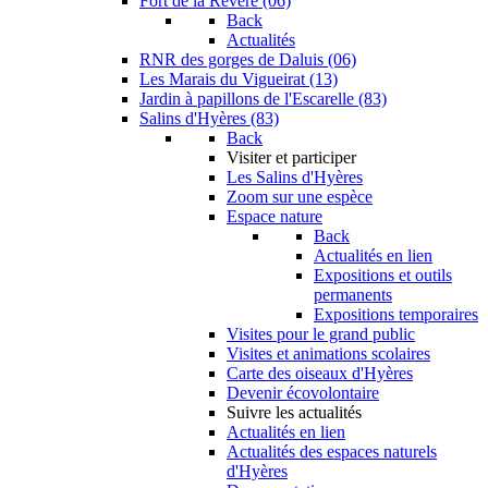
Fort de la Revère (06)
Back
Actualités
RNR des gorges de Daluis (06)
Les Marais du Vigueirat (13)
Jardin à papillons de l'Escarelle (83)
Salins d'Hyères (83)
Back
Visiter et participer
Les Salins d'Hyères
Zoom sur une espèce
Espace nature
Back
Actualités en lien
Expositions et outils
permanents
Expositions temporaires
Visites pour le grand public
Visites et animations scolaires
Carte des oiseaux d'Hyères
Devenir écovolontaire
Suivre les actualités
Actualités en lien
Actualités des espaces naturels
d'Hyères