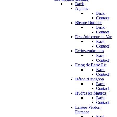
Back
Alpilles
Back
Contact
Bléone Durance
Back
Contact
Dracénie cœur du Var
Back
Contact
Ecrins-embrunais
Back
Contact
Etang de Berre Est
Back
Contact
Héron d'Avignon
Back
Contact
Hyères les Maures
Back
Contact
Largue-Verdon-
Durance
Back