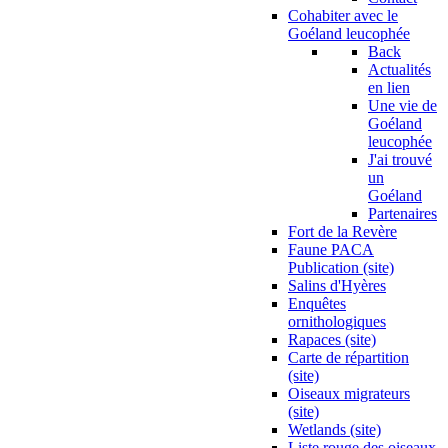
Cohabiter avec le
Goéland leucophée
Back
Actualités
en lien
Une vie de
Goéland
leucophée
J'ai trouvé
un
Goéland
Partenaires
Fort de la Revère
Faune PACA
Publication (site)
Salins d'Hyères
Enquêtes
ornithologiques
Rapaces (site)
Carte de répartition
(site)
Oiseaux migrateurs
(site)
Wetlands (site)
Liste rouge des oiseaux