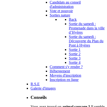
Candidats au conseil
d'administration
Vote et pouvoir
Sorties nature
Back
Sortie du samedi :
Promenade dans la ville
d’Hyères
Sortie du samedi :
Découverte du Plan du
Pont à Hyères
Sortie 1
Sortie 2
Sortie 3
Sortie 4
Comment s'y rendre ?
Hébergement
Moyens d'inscription
Inscription en ligne
R.S.E
Galerie d'images
Conseils
Vous avez trouvé un
animal sauvage ?
Il semble