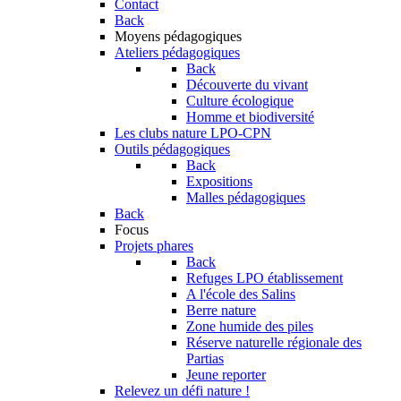
Contact
Back
Moyens pédagogiques
Ateliers pédagogiques
Back
Découverte du vivant
Culture écologique
Homme et biodiversité
Les clubs nature LPO-CPN
Outils pédagogiques
Back
Expositions
Malles pédagogiques
Back
Focus
Projets phares
Back
Refuges LPO établissement
A l'école des Salins
Berre nature
Zone humide des piles
Réserve naturelle régionale des
Partias
Jeune reporter
Relevez un défi nature !