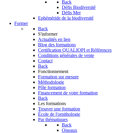
Back
Défis Biodiversité
Défis Mer
Ephéméride de la biodiversité
Former
Back
S'informer
Actualités en lien
Blog des formations
Certification QUALIOPI et Références
Conditions générales de vente
Contact
Back
Fonctionnement
Formation sur mesure
Méthodologie
Pôle formation
Financement de votre formation
Back
Les formations
Trouver une formation
École de l'ornithologie
Par thématiques
Back
Oiseaux