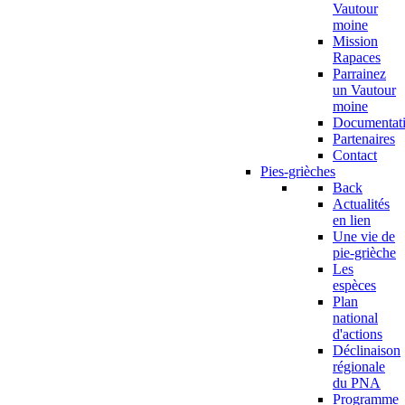
Vautour
moine
Mission
Rapaces
Parrainez
un Vautour
moine
Documentat
Partenaires
Contact
Pies-grièches
Back
Actualités
en lien
Une vie de
pie-grièche
Les
espèces
Plan
national
d'actions
Déclinaison
régionale
du PNA
Programme