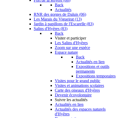
Fort de la Revère (06)
Back
Actualités
RNR des gorges de Daluis (06)
Les Marais du Vigueirat (13)
Jardin à papillons de l'Escarelle (83)
Salins d'Hyères (83)
Back
Visiter et participer
Les Salins d'Hyères
Zoom sur une espèce
Espace nature
Back
Actualités en lien
Expositions et outils
permanents
Expositions temporaires
Visites pour le grand public
Visites et animations scolaires
Carte des oiseaux d'Hyères
Devenir écovolontaire
Suivre les actualités
Actualités en lien
Actualités des espaces naturels
d'Hyères