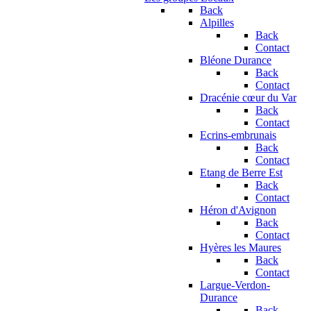
Back
Alpilles
Back
Contact
Bléone Durance
Back
Contact
Dracénie cœur du Var
Back
Contact
Ecrins-embrunais
Back
Contact
Etang de Berre Est
Back
Contact
Héron d'Avignon
Back
Contact
Hyères les Maures
Back
Contact
Largue-Verdon-
Durance
Back