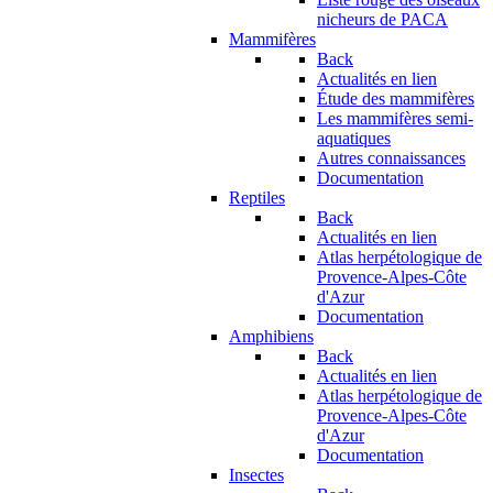
nicheurs de PACA
Mammifères
Back
Actualités en lien
Étude des mammifères
Les mammifères semi-
aquatiques
Autres connaissances
Documentation
Reptiles
Back
Actualités en lien
Atlas herpétologique de
Provence-Alpes-Côte
d'Azur
Documentation
Amphibiens
Back
Actualités en lien
Atlas herpétologique de
Provence-Alpes-Côte
d'Azur
Documentation
Insectes