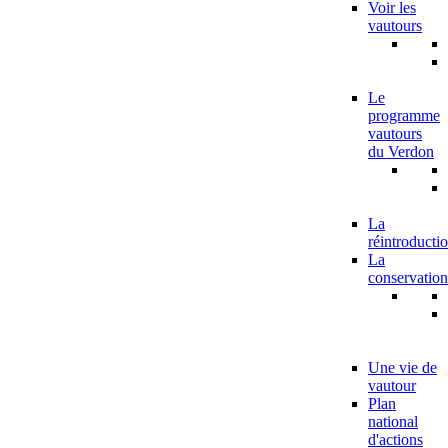
Voir les
vautours
Le
programme
vautours
du Verdon
La
réintroducti
La
conservation
Une vie de
vautour
Plan
national
d'actions