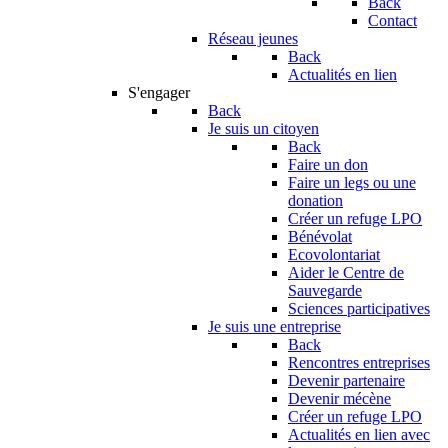
Back
Contact
Réseau jeunes
Back
Actualités en lien
S'engager
Back
Je suis un citoyen
Back
Faire un don
Faire un legs ou une
donation
Créer un refuge LPO
Bénévolat
Ecovolontariat
Aider le Centre de
Sauvegarde
Sciences participatives
Je suis une entreprise
Back
Rencontres entreprises
Devenir partenaire
Devenir mécène
Créer un refuge LPO
Actualités en lien avec