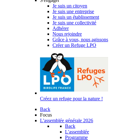
S'engager
Je suis un citoyen
Je suis une entreprise
Je suis un établissement
Je suis une collectivité
Adhérer
Nous rejoindre
Grâce à vous, nous agissons
Créer un Refuge LPO
Créez un refuge pour la nature !
Back
Focus
L'assemblée générale 2026
Back
L'assemblée
Programme