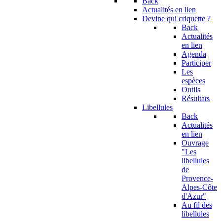
Back
Actualités en lien
Devine qui criquette ?
Back
Actualités
en lien
Agenda
Participer
Les
espèces
Outils
Résultats
Libellules
Back
Actualités
en lien
Ouvrage
"Les
libellules
de
Provence-
Alpes-Côte
d'Azur"
Au fil des
libellules