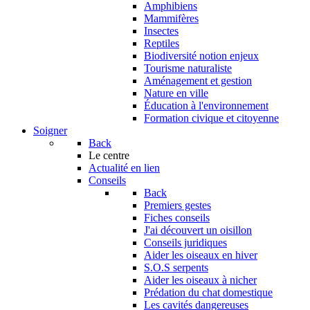
Amphibiens
Mammifères
Insectes
Reptiles
Biodiversité notion enjeux
Tourisme naturaliste
Aménagement et gestion
Nature en ville
Éducation à l'environnement
Formation civique et citoyenne
Soigner
Back
Le centre
Actualité en lien
Conseils
Back
Premiers gestes
Fiches conseils
J'ai découvert un oisillon
Conseils juridiques
Aider les oiseaux en hiver
S.O.S serpents
Aider les oiseaux à nicher
Prédation du chat domestique
Les cavités dangereuses