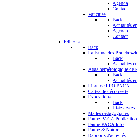
Agenda
Contact
Vaucluse
Back
Actualités en
Agenda
Contact
Editions
Back
La Faune des Bouches-
Back
Actualités en
Atlas herpétologique de
Back
Actualités en
Librairie LPO PACA
Cartes de découverte
Expositions
Back
Liste des ex
Malles pédagogiques
Faune PACA Publication
Faune-PACA Info
Faune & Nature
Rapports d'activités