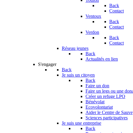
Toulon
Back
Contact
Ventoux
Back
Contact
Verdon
Back
Contact
Réseau jeunes
Back
Actualités en lien
S'engager
Back
Je suis un citoyen
Back
Faire un don
Faire un legs ou une don
Créer un refuge LPO
Bénévolat
Ecovolontariat
Aider le Centre de Sauv
Sciences participatives
Je suis une entreprise
Back