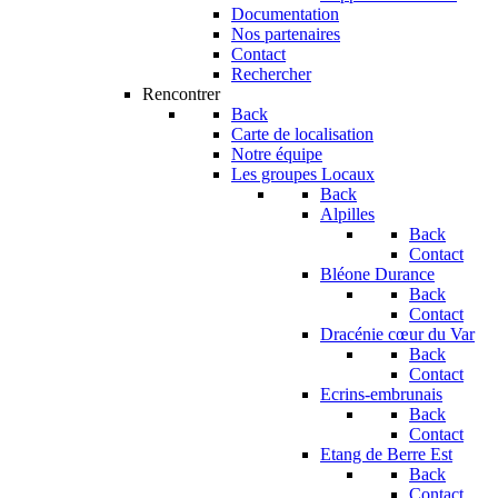
Documentation
Nos partenaires
Contact
Rechercher
Rencontrer
Back
Carte de localisation
Notre équipe
Les groupes Locaux
Back
Alpilles
Back
Contact
Bléone Durance
Back
Contact
Dracénie cœur du Var
Back
Contact
Ecrins-embrunais
Back
Contact
Etang de Berre Est
Back
Contact