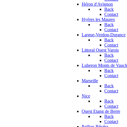
Héron d'Avignon
Back
Contact
Hyères les Maures
Back
Contact
Largue-Verdon-Durance
Back
Contact
Littoral Ouest Varois
Back
Contact
Luberon Monts de Vaucl
Back
Contact
Marseille
Back
Contact
Nice
Back
Contact
Ouest Etang de Berre
Back
Contact
Paillon-Bévéra