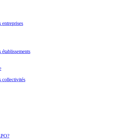
s entreprises
s établissements
e
 collectivités
 LPO?