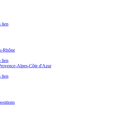
 lien
du-Rhône
 lien
 Provence-Alpes-Côte d'Azur
 lien
positions