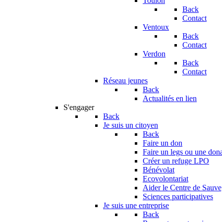
Toulon
Back
Contact
Ventoux
Back
Contact
Verdon
Back
Contact
Réseau jeunes
Back
Actualités en lien
S'engager
Back
Je suis un citoyen
Back
Faire un don
Faire un legs ou une don
Créer un refuge LPO
Bénévolat
Ecovolontariat
Aider le Centre de Sauv
Sciences participatives
Je suis une entreprise
Back