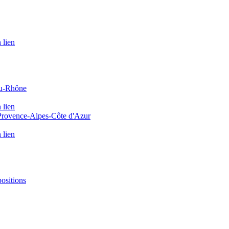
 lien
du-Rhône
 lien
 Provence-Alpes-Côte d'Azur
 lien
positions