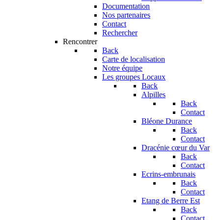
Documentation
Nos partenaires
Contact
Rechercher
Rencontrer
Back
Carte de localisation
Notre équipe
Les groupes Locaux
Back
Alpilles
Back
Contact
Bléone Durance
Back
Contact
Dracénie cœur du Var
Back
Contact
Ecrins-embrunais
Back
Contact
Etang de Berre Est
Back
Contact