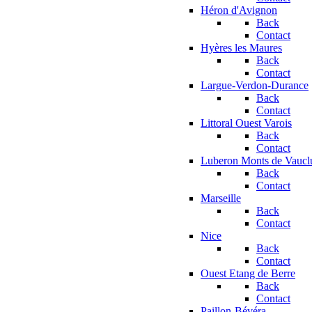
Héron d'Avignon
Back
Contact
Hyères les Maures
Back
Contact
Largue-Verdon-Durance
Back
Contact
Littoral Ouest Varois
Back
Contact
Luberon Monts de Vaucl
Back
Contact
Marseille
Back
Contact
Nice
Back
Contact
Ouest Etang de Berre
Back
Contact
Paillon-Bévéra