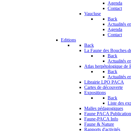
Agenda
Contact
Vaucluse
Back
Actualités en
Agenda
Contact
Editions
Back
La Faune des Bouches-
Back
Actualités en
Atlas herpétologique de
Back
Actualités en
Librairie LPO PACA
Cartes de découverte
Expositions
Back
Liste des ex
Malles pédagogiques
Faune PACA Publication
Faune-PACA Info
Faune & Nature
Rapports d'activités