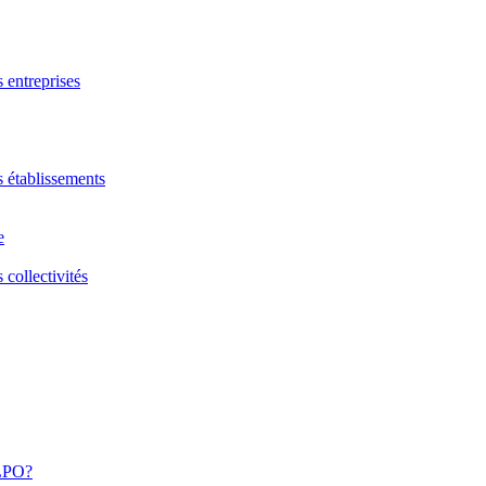
s entreprises
s établissements
e
 collectivités
 LPO?