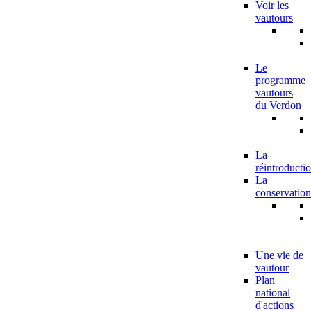
Voir les
vautours
Le
programme
vautours
du Verdon
La
réintroducti
La
conservation
Une vie de
vautour
Plan
national
d'actions