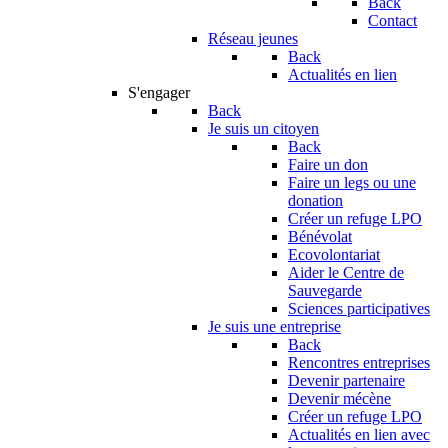
Back
Contact
Réseau jeunes
Back
Actualités en lien
S'engager
Back
Je suis un citoyen
Back
Faire un don
Faire un legs ou une
donation
Créer un refuge LPO
Bénévolat
Ecovolontariat
Aider le Centre de
Sauvegarde
Sciences participatives
Je suis une entreprise
Back
Rencontres entreprises
Devenir partenaire
Devenir mécène
Créer un refuge LPO
Actualités en lien avec