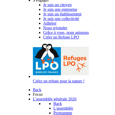
S'engager
Je suis un citoyen
Je suis une entreprise
Je suis un établissement
Je suis une collectivité
Adhérer
Nous rejoindre
Grâce à vous, nous agissons
Créer un Refuge LPO
Créez un refuge pour la nature !
Back
Focus
L'assemblée générale 2026
Back
L'assemblée
Programme