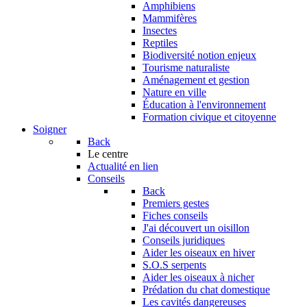
Amphibiens
Mammifères
Insectes
Reptiles
Biodiversité notion enjeux
Tourisme naturaliste
Aménagement et gestion
Nature en ville
Éducation à l'environnement
Formation civique et citoyenne
Soigner
Back
Le centre
Actualité en lien
Conseils
Back
Premiers gestes
Fiches conseils
J'ai découvert un oisillon
Conseils juridiques
Aider les oiseaux en hiver
S.O.S serpents
Aider les oiseaux à nicher
Prédation du chat domestique
Les cavités dangereuses