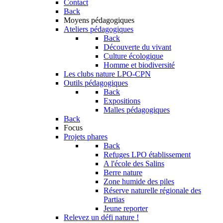
Contact
Back
Moyens pédagogiques
Ateliers pédagogiques
Back
Découverte du vivant
Culture écologique
Homme et biodiversité
Les clubs nature LPO-CPN
Outils pédagogiques
Back
Expositions
Malles pédagogiques
Back
Focus
Projets phares
Back
Refuges LPO établissement
A l'école des Salins
Berre nature
Zone humide des piles
Réserve naturelle régionale des
Partias
Jeune reporter
Relevez un défi nature !