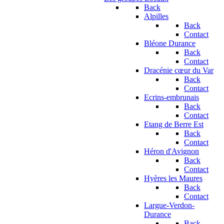
Back
Alpilles
Back
Contact
Bléone Durance
Back
Contact
Dracénie cœur du Var
Back
Contact
Ecrins-embrunais
Back
Contact
Etang de Berre Est
Back
Contact
Héron d'Avignon
Back
Contact
Hyères les Maures
Back
Contact
Largue-Verdon-
Durance
Back