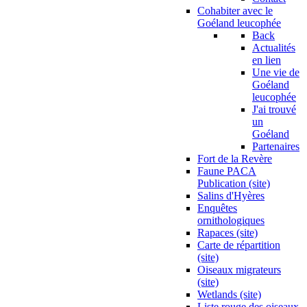
Cohabiter avec le
Goéland leucophée
Back
Actualités
en lien
Une vie de
Goéland
leucophée
J'ai trouvé
un
Goéland
Partenaires
Fort de la Revère
Faune PACA
Publication (site)
Salins d'Hyères
Enquêtes
ornithologiques
Rapaces (site)
Carte de répartition
(site)
Oiseaux migrateurs
(site)
Wetlands (site)
Liste rouge des oiseaux