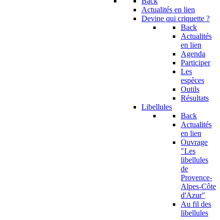
Back
Actualités en lien
Devine qui criquette ?
Back
Actualités
en lien
Agenda
Participer
Les
espèces
Outils
Résultats
Libellules
Back
Actualités
en lien
Ouvrage
"Les
libellules
de
Provence-
Alpes-Côte
d'Azur"
Au fil des
libellules