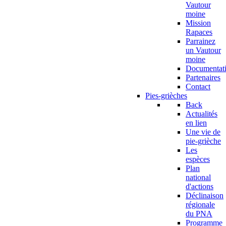
Vautour
moine
Mission
Rapaces
Parrainez
un Vautour
moine
Documentat
Partenaires
Contact
Pies-grièches
Back
Actualités
en lien
Une vie de
pie-grièche
Les
espèces
Plan
national
d'actions
Déclinaison
régionale
du PNA
Programme