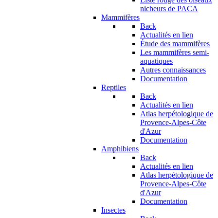
nicheurs de PACA
Mammifères
Back
Actualités en lien
Étude des mammifères
Les mammifères semi-
aquatiques
Autres connaissances
Documentation
Reptiles
Back
Actualités en lien
Atlas herpétologique de
Provence-Alpes-Côte
d'Azur
Documentation
Amphibiens
Back
Actualités en lien
Atlas herpétologique de
Provence-Alpes-Côte
d'Azur
Documentation
Insectes