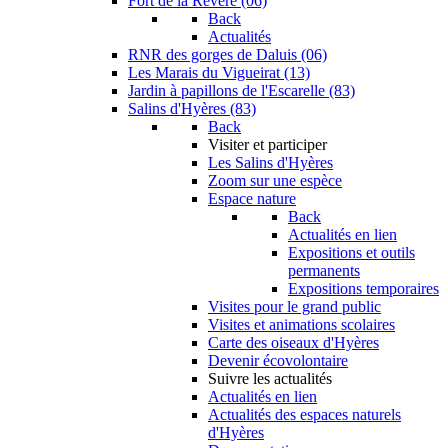
Fort de la Revère (06)
Back
Actualités
RNR des gorges de Daluis (06)
Les Marais du Vigueirat (13)
Jardin à papillons de l'Escarelle (83)
Salins d'Hyères (83)
Back
Visiter et participer
Les Salins d'Hyères
Zoom sur une espèce
Espace nature
Back
Actualités en lien
Expositions et outils
permanents
Expositions temporaires
Visites pour le grand public
Visites et animations scolaires
Carte des oiseaux d'Hyères
Devenir écovolontaire
Suivre les actualités
Actualités en lien
Actualités des espaces naturels
d'Hyères