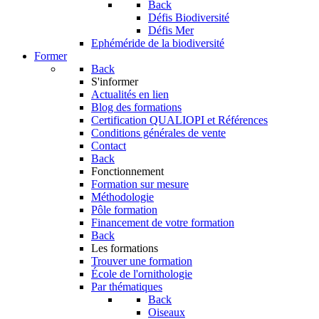
Back
Défis Biodiversité
Défis Mer
Ephéméride de la biodiversité
Former
Back
S'informer
Actualités en lien
Blog des formations
Certification QUALIOPI et Références
Conditions générales de vente
Contact
Back
Fonctionnement
Formation sur mesure
Méthodologie
Pôle formation
Financement de votre formation
Back
Les formations
Trouver une formation
École de l'ornithologie
Par thématiques
Back
Oiseaux