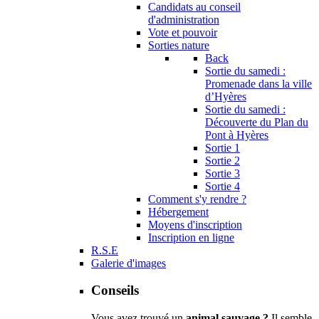
Candidats au conseil
d'administration
Vote et pouvoir
Sorties nature
Back
Sortie du samedi :
Promenade dans la ville
d’Hyères
Sortie du samedi :
Découverte du Plan du
Pont à Hyères
Sortie 1
Sortie 2
Sortie 3
Sortie 4
Comment s'y rendre ?
Hébergement
Moyens d'inscription
Inscription en ligne
R.S.E
Galerie d'images
Conseils
Vous avez trouvé un
animal sauvage ?
Il semble