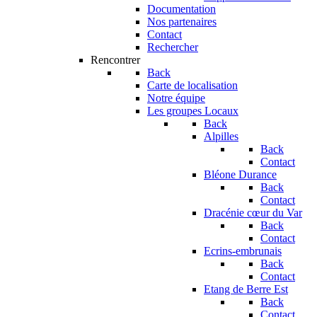
Documentation
Nos partenaires
Contact
Rechercher
Rencontrer
Back
Carte de localisation
Notre équipe
Les groupes Locaux
Back
Alpilles
Back
Contact
Bléone Durance
Back
Contact
Dracénie cœur du Var
Back
Contact
Ecrins-embrunais
Back
Contact
Etang de Berre Est
Back
Contact