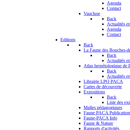
Agenda
Contact
Vaucluse
Back
Actualités en
Agenda
Contact
Editions
Back
La Faune des Bouches-
Back
Actualités en
Atlas herpétologique de
Back
Actualités en
Librairie LPO PACA
Cartes de découverte
Expositions
Back
Liste des ex
Malles pédagogiques
Faune PACA Publication
Faune-PACA Info
Faune & Nature
Rapports d'activités