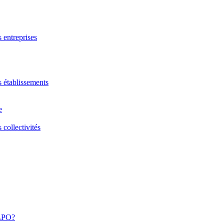
s entreprises
s établissements
e
 collectivités
 LPO?