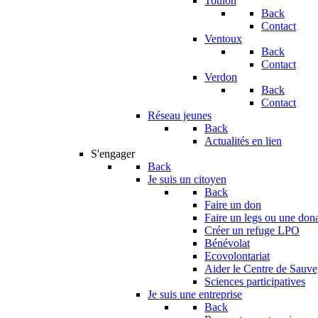
Toulon
Back
Contact
Ventoux
Back
Contact
Verdon
Back
Contact
Réseau jeunes
Back
Actualités en lien
S'engager
Back
Je suis un citoyen
Back
Faire un don
Faire un legs ou une don
Créer un refuge LPO
Bénévolat
Ecovolontariat
Aider le Centre de Sauv
Sciences participatives
Je suis une entreprise
Back