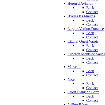
Héron d'Avignon
Back
Contact
Hyères les Maures
Back
Contact
Largue-Verdon-Durance
Back
Contact
Littoral Ouest Varois
Back
Contact
Luberon Monts de Vaucl
Back
Contact
Marseille
Back
Contact
Nice
Back
Contact
Ouest Etang de Berre
Back
Contact
Paillon-Bévéra