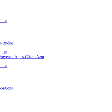
 lien
du-Rhône
 lien
 Provence-Alpes-Côte d'Azur
 lien
positions