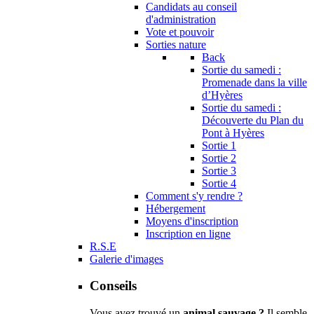
Candidats au conseil
d'administration
Vote et pouvoir
Sorties nature
Back
Sortie du samedi :
Promenade dans la ville
d’Hyères
Sortie du samedi :
Découverte du Plan du
Pont à Hyères
Sortie 1
Sortie 2
Sortie 3
Sortie 4
Comment s'y rendre ?
Hébergement
Moyens d'inscription
Inscription en ligne
R.S.E
Galerie d'images
Conseils
Vous avez trouvé un
animal sauvage ?
Il semble