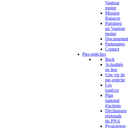
Vautour
moine
Mission
Rapaces
Parrainez
un Vautour
moine
Documentat
Partenaires
Contact
Pies-grièches
Back
Actualités
en lien
Une vie de
pie-grièche
Les
espèces
Plan
national
d'actions
Déclinaison
régionale
du PNA
Programme