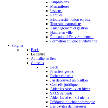
Amphibiens
Mammifères
Insectes
Reptiles
Biodiversité notion enjeux
Tourisme naturaliste
Aménagement et gestion
Nature en ville
Éducation à l'environnement
Formation civique et citoyenne
Soigner
Back
Le centre
Actualité en lien
Conseils
Back
Premiers gestes
Fiches conseils
J'ai découvert un oisillon
Conseils juridiques
Aider les oiseaux en hiver
S.O.S serpents
Aider les oiseaux à nicher
Prédation du chat domestique
Les cavités dangereuses