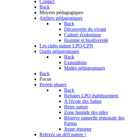
Contact
Back
Moyens pédagogiques
Ateliers pédagogiques
Back
Découverte du vivant
Culture écologique
Homme et biodiversité
Les clubs nature LPO-CPN
Outils pédagogiques
Back
Expositions
Malles pédagogiques
Back
Focus
Projets phares
Back
Refuges LPO établissement
A l'école des Salins
Berre nature
Zone humide des piles
Réserve naturelle régionale des
Partias
Jeune reporter
Relevez un défi nature !