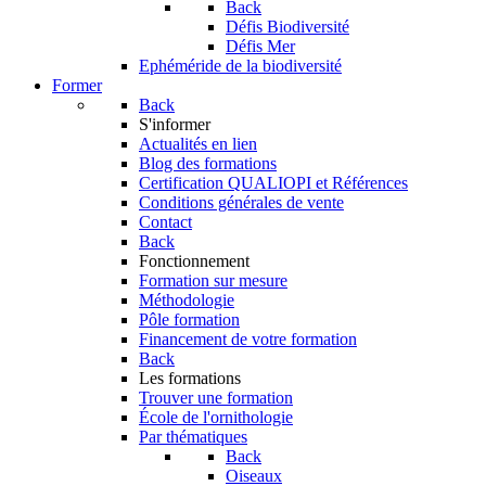
Back
Défis Biodiversité
Défis Mer
Ephéméride de la biodiversité
Former
Back
S'informer
Actualités en lien
Blog des formations
Certification QUALIOPI et Références
Conditions générales de vente
Contact
Back
Fonctionnement
Formation sur mesure
Méthodologie
Pôle formation
Financement de votre formation
Back
Les formations
Trouver une formation
École de l'ornithologie
Par thématiques
Back
Oiseaux