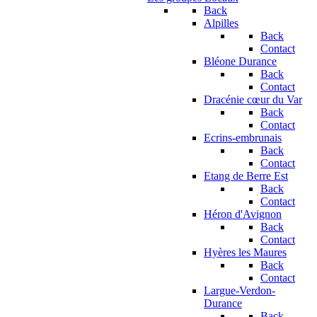
Back
Alpilles
Back
Contact
Bléone Durance
Back
Contact
Dracénie cœur du Var
Back
Contact
Ecrins-embrunais
Back
Contact
Etang de Berre Est
Back
Contact
Héron d'Avignon
Back
Contact
Hyères les Maures
Back
Contact
Largue-Verdon-
Durance
Back