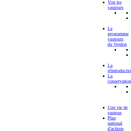
Voir les
vautours
Le
programme
vautours
du Verdon
La
réintroducti
La
conservation
Une vie de
vautour
Plan
national
d'actions