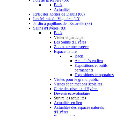
Fort de la Revère (06)
Back
Actualités
RNR des gorges de Daluis (06)
Les Marais du Vigueirat (13)
Jardin à papillons de l'Escarelle (83)
Salins d'Hyères (83)
Back
Visiter et participer
Les Salins d'Hyères
Zoom sur une espèce
Espace nature
Back
Actualités en lien
Expositions et outils
permanents
Expositions temporaires
Visites pour le grand public
Visites et animations scolaires
Carte des oiseaux d'Hyères
Devenir écovolontaire
Suivre les actualités
Actualités en lien
Actualités des espaces naturels
d'Hyères