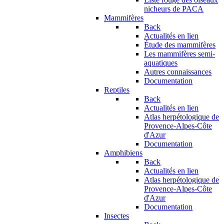
nicheurs de PACA
Mammifères
Back
Actualités en lien
Étude des mammifères
Les mammifères semi-
aquatiques
Autres connaissances
Documentation
Reptiles
Back
Actualités en lien
Atlas herpétologique de
Provence-Alpes-Côte
d'Azur
Documentation
Amphibiens
Back
Actualités en lien
Atlas herpétologique de
Provence-Alpes-Côte
d'Azur
Documentation
Insectes