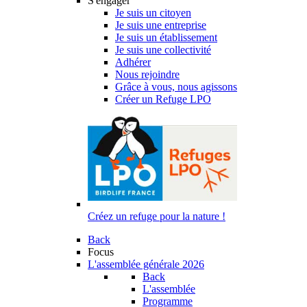
S'engager
Je suis un citoyen
Je suis une entreprise
Je suis un établissement
Je suis une collectivité
Adhérer
Nous rejoindre
Grâce à vous, nous agissons
Créer un Refuge LPO
Créez un refuge pour la nature !
Back
Focus
L'assemblée générale 2026
Back
L'assemblée
Programme