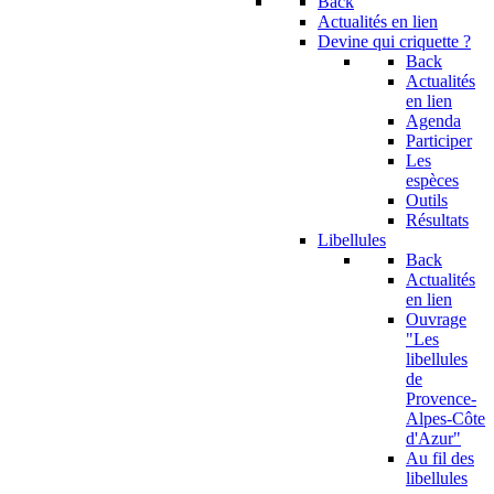
Back
Actualités en lien
Devine qui criquette ?
Back
Actualités
en lien
Agenda
Participer
Les
espèces
Outils
Résultats
Libellules
Back
Actualités
en lien
Ouvrage
"Les
libellules
de
Provence-
Alpes-Côte
d'Azur"
Au fil des
libellules