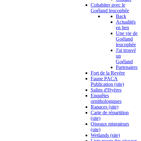
Cohabiter avec le
Goéland leucophée
Back
Actualités
en lien
Une vie de
Goéland
leucophée
J'ai trouvé
un
Goéland
Partenaires
Fort de la Revère
Faune PACA
Publication (site)
Salins d'Hyères
Enquêtes
ornithologiques
Rapaces (site)
Carte de répartition
(site)
Oiseaux migrateurs
(site)
Wetlands (site)
Liste rouge des oiseaux