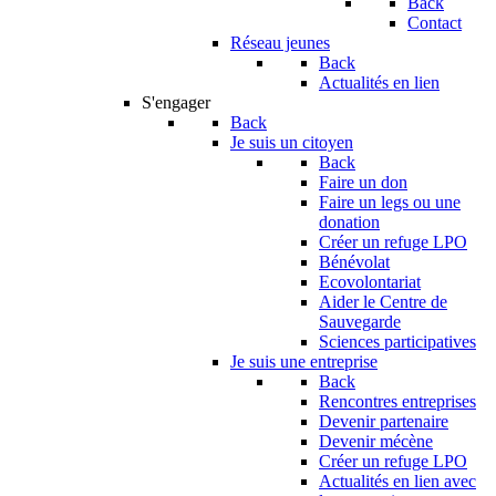
Back
Contact
Réseau jeunes
Back
Actualités en lien
S'engager
Back
Je suis un citoyen
Back
Faire un don
Faire un legs ou une
donation
Créer un refuge LPO
Bénévolat
Ecovolontariat
Aider le Centre de
Sauvegarde
Sciences participatives
Je suis une entreprise
Back
Rencontres entreprises
Devenir partenaire
Devenir mécène
Créer un refuge LPO
Actualités en lien avec