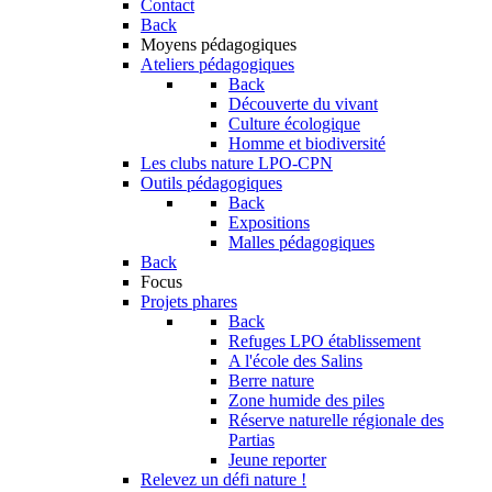
Contact
Back
Moyens pédagogiques
Ateliers pédagogiques
Back
Découverte du vivant
Culture écologique
Homme et biodiversité
Les clubs nature LPO-CPN
Outils pédagogiques
Back
Expositions
Malles pédagogiques
Back
Focus
Projets phares
Back
Refuges LPO établissement
A l'école des Salins
Berre nature
Zone humide des piles
Réserve naturelle régionale des
Partias
Jeune reporter
Relevez un défi nature !