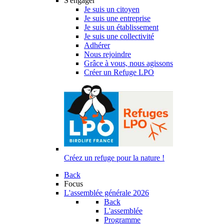
S'engager
Je suis un citoyen
Je suis une entreprise
Je suis un établissement
Je suis une collectivité
Adhérer
Nous rejoindre
Grâce à vous, nous agissons
Créer un Refuge LPO
Créez un refuge pour la nature !
Back
Focus
L'assemblée générale 2026
Back
L'assemblée
Programme