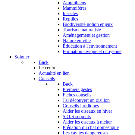
Amphibiens
Mammifères
Insectes
Reptiles
Biodiversité notion enjeux
Tourisme naturaliste
Aménagement et gestion
Nature en ville
Éducation à l'environnement
Formation civique et citoyenne
Soigner
Back
Le centre
Actualité en lien
Conseils
Back
Premiers gestes
Fiches conseils
J'ai découvert un oisillon
Conseils juridiques
Aider les oiseaux en hiver
S.O.S serpents
Aider les oiseaux à nicher
Prédation du chat domestique
Les cavités dangereuses