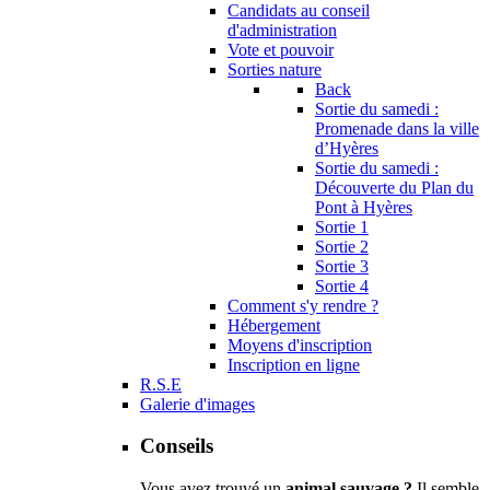
Candidats au conseil
d'administration
Vote et pouvoir
Sorties nature
Back
Sortie du samedi :
Promenade dans la ville
d’Hyères
Sortie du samedi :
Découverte du Plan du
Pont à Hyères
Sortie 1
Sortie 2
Sortie 3
Sortie 4
Comment s'y rendre ?
Hébergement
Moyens d'inscription
Inscription en ligne
R.S.E
Galerie d'images
Conseils
Vous avez trouvé un
animal sauvage ?
Il semble