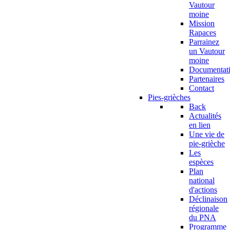
Vautour
moine
Mission
Rapaces
Parrainez
un Vautour
moine
Documentat
Partenaires
Contact
Pies-grièches
Back
Actualités
en lien
Une vie de
pie-grièche
Les
espèces
Plan
national
d'actions
Déclinaison
régionale
du PNA
Programme