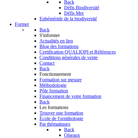
Back
Défis Biodiversité
Défis Mer
Ephéméride de la biodiversité
Former
Back
S'informer
Actualités en lien
Blog des formations
Certification QUALIOPI et Références
Conditions générales de vente
Contact
Back
Fonctionnement
Formation sur mesure
Méthodologie
Pôle formation
Financement de votre formation
Back
Les formations
Trouver une formation
École de l'ornithologie
Par thématiques
Back
Oiseaux