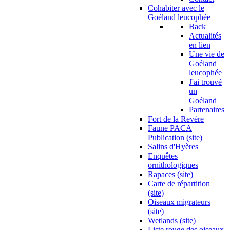
Cohabiter avec le
Goéland leucophée
Back
Actualités
en lien
Une vie de
Goéland
leucophée
J'ai trouvé
un
Goéland
Partenaires
Fort de la Revère
Faune PACA
Publication (site)
Salins d'Hyères
Enquêtes
ornithologiques
Rapaces (site)
Carte de répartition
(site)
Oiseaux migrateurs
(site)
Wetlands (site)
Liste rouge des oiseaux