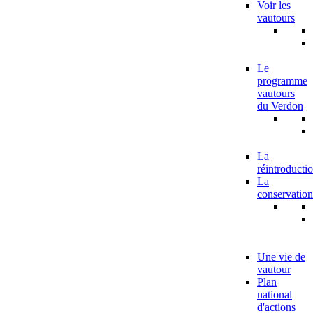
Voir les
vautours
Le
programme
vautours
du Verdon
La
réintroducti
La
conservation
Une vie de
vautour
Plan
national
d'actions