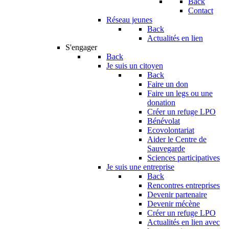
Back
Contact
Réseau jeunes
Back
Actualités en lien
S'engager
Back
Je suis un citoyen
Back
Faire un don
Faire un legs ou une
donation
Créer un refuge LPO
Bénévolat
Ecovolontariat
Aider le Centre de
Sauvegarde
Sciences participatives
Je suis une entreprise
Back
Rencontres entreprises
Devenir partenaire
Devenir mécène
Créer un refuge LPO
Actualités en lien avec