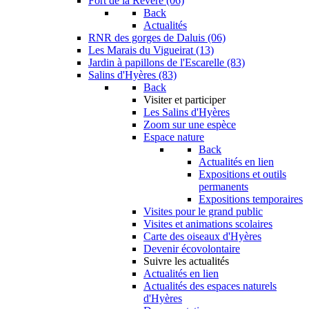
Fort de la Revère (06)
Back
Actualités
RNR des gorges de Daluis (06)
Les Marais du Vigueirat (13)
Jardin à papillons de l'Escarelle (83)
Salins d'Hyères (83)
Back
Visiter et participer
Les Salins d'Hyères
Zoom sur une espèce
Espace nature
Back
Actualités en lien
Expositions et outils
permanents
Expositions temporaires
Visites pour le grand public
Visites et animations scolaires
Carte des oiseaux d'Hyères
Devenir écovolontaire
Suivre les actualités
Actualités en lien
Actualités des espaces naturels
d'Hyères