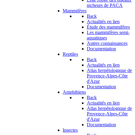
nicheurs de PACA
Mammifères
Back
Actualités en lien
Étude des mammifères
Les mammifères semi-
aquatiques
Autres connaissances
Documentation
Reptiles
Back
Actualités en lien
Atlas herpétologique de
Provence-Alpes-Côte
d'Azur
Documentation
Amphibiens
Back
Actualités en lien
Atlas herpétologique de
Provence-Alpes-Côte
d'Azur
Documentation
Insectes