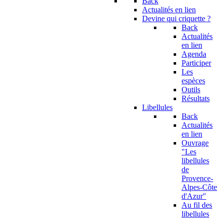
Back
Actualités en lien
Devine qui criquette ?
Back
Actualités
en lien
Agenda
Participer
Les
espèces
Outils
Résultats
Libellules
Back
Actualités
en lien
Ouvrage
"Les
libellules
de
Provence-
Alpes-Côte
d'Azur"
Au fil des
libellules