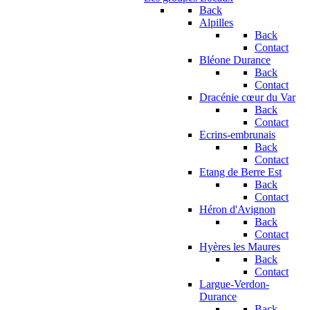
Back
Alpilles
Back
Contact
Bléone Durance
Back
Contact
Dracénie cœur du Var
Back
Contact
Ecrins-embrunais
Back
Contact
Etang de Berre Est
Back
Contact
Héron d'Avignon
Back
Contact
Hyères les Maures
Back
Contact
Largue-Verdon-
Durance
Back