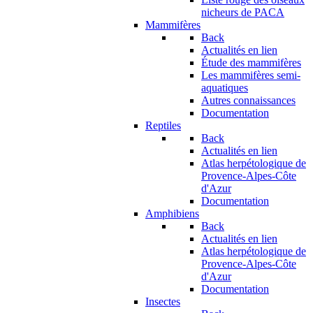
nicheurs de PACA
Mammifères
Back
Actualités en lien
Étude des mammifères
Les mammifères semi-
aquatiques
Autres connaissances
Documentation
Reptiles
Back
Actualités en lien
Atlas herpétologique de
Provence-Alpes-Côte
d'Azur
Documentation
Amphibiens
Back
Actualités en lien
Atlas herpétologique de
Provence-Alpes-Côte
d'Azur
Documentation
Insectes