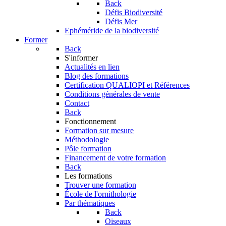
Back
Défis Biodiversité
Défis Mer
Ephéméride de la biodiversité
Former
Back
S'informer
Actualités en lien
Blog des formations
Certification QUALIOPI et Références
Conditions générales de vente
Contact
Back
Fonctionnement
Formation sur mesure
Méthodologie
Pôle formation
Financement de votre formation
Back
Les formations
Trouver une formation
École de l'ornithologie
Par thématiques
Back
Oiseaux