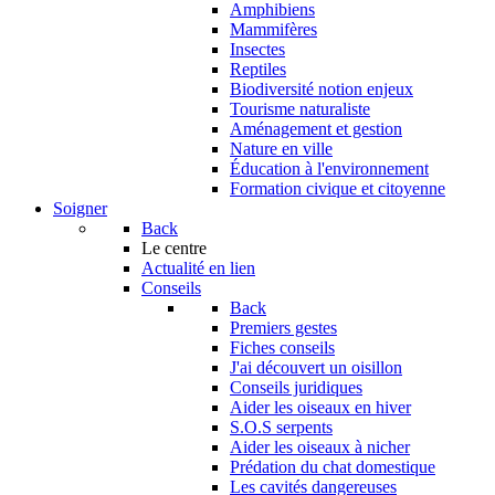
Amphibiens
Mammifères
Insectes
Reptiles
Biodiversité notion enjeux
Tourisme naturaliste
Aménagement et gestion
Nature en ville
Éducation à l'environnement
Formation civique et citoyenne
Soigner
Back
Le centre
Actualité en lien
Conseils
Back
Premiers gestes
Fiches conseils
J'ai découvert un oisillon
Conseils juridiques
Aider les oiseaux en hiver
S.O.S serpents
Aider les oiseaux à nicher
Prédation du chat domestique
Les cavités dangereuses