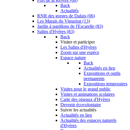
Fort de la Revère (06)
Back
Actualités
RNR des gorges de Daluis (06)
Les Marais du Vigueirat (13)
Jardin à papillons de l'Escarelle (83)
Salins d'Hyères (83)
Back
Visiter et participer
Les Salins d'Hyères
Zoom sur une espèce
Espace nature
Back
Actualités en lien
Expositions et outils
permanents
Expositions temporaires
Visites pour le grand public
Visites et animations scolaires
Carte des oiseaux d'Hyères
Devenir écovolontaire
Suivre les actualités
Actualités en lien
Actualités des espaces naturels
d'Hyères