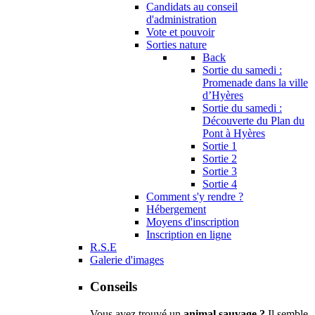
Candidats au conseil
d'administration
Vote et pouvoir
Sorties nature
Back
Sortie du samedi :
Promenade dans la ville
d’Hyères
Sortie du samedi :
Découverte du Plan du
Pont à Hyères
Sortie 1
Sortie 2
Sortie 3
Sortie 4
Comment s'y rendre ?
Hébergement
Moyens d'inscription
Inscription en ligne
R.S.E
Galerie d'images
Conseils
Vous avez trouvé un
animal sauvage ?
Il semble