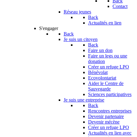
Back
Contact
Réseau jeunes
Back
Actualités en lien
S'engager
Back
Je suis un citoyen
Back
Faire un don
Faire un legs ou une
donation
Créer un refuge LPO
Bénévolat
Ecovolontariat
Aider le Centre de
Sauvegarde
Sciences participatives
Je suis une entreprise
Back
Rencontres entreprises
Devenir partenaire
Devenir mécène
Créer un refuge LPO
Actualités en lien avec