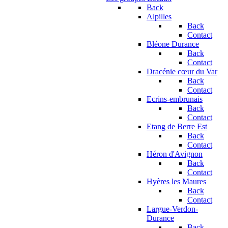
Back
Alpilles
Back
Contact
Bléone Durance
Back
Contact
Dracénie cœur du Var
Back
Contact
Ecrins-embrunais
Back
Contact
Etang de Berre Est
Back
Contact
Héron d'Avignon
Back
Contact
Hyères les Maures
Back
Contact
Largue-Verdon-
Durance
Back