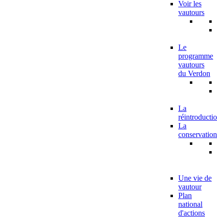
Voir les
vautours
Le
programme
vautours
du Verdon
La
réintroducti
La
conservation
Une vie de
vautour
Plan
national
d'actions