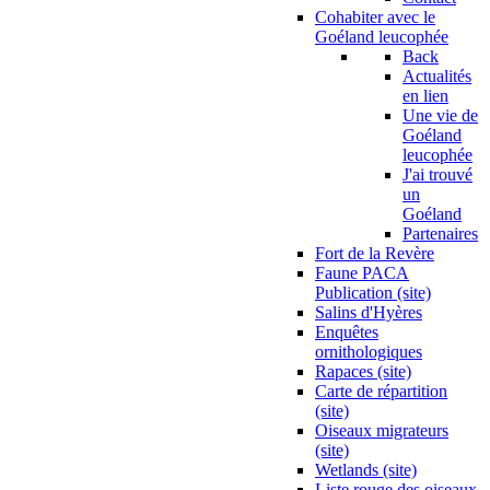
Cohabiter avec le
Goéland leucophée
Back
Actualités
en lien
Une vie de
Goéland
leucophée
J'ai trouvé
un
Goéland
Partenaires
Fort de la Revère
Faune PACA
Publication (site)
Salins d'Hyères
Enquêtes
ornithologiques
Rapaces (site)
Carte de répartition
(site)
Oiseaux migrateurs
(site)
Wetlands (site)
Liste rouge des oiseaux