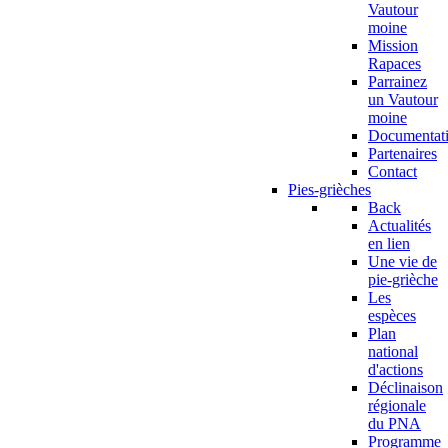
Vautour
moine
Mission
Rapaces
Parrainez
un Vautour
moine
Documentat
Partenaires
Contact
Pies-grièches
Back
Actualités
en lien
Une vie de
pie-grièche
Les
espèces
Plan
national
d'actions
Déclinaison
régionale
du PNA
Programme