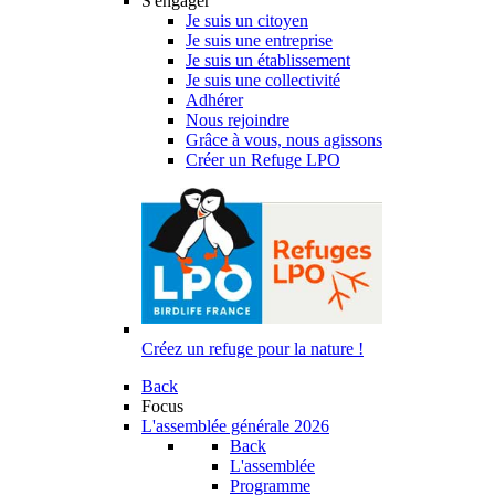
S'engager
Je suis un citoyen
Je suis une entreprise
Je suis un établissement
Je suis une collectivité
Adhérer
Nous rejoindre
Grâce à vous, nous agissons
Créer un Refuge LPO
Créez un refuge pour la nature !
Back
Focus
L'assemblée générale 2026
Back
L'assemblée
Programme