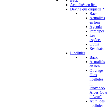
Back
Actualités en lien
Devine qui criquette ?
Back
Actualités
en lien
Agenda
Participer
Les
espèces
Outils
Résultats
Libellules
Back
Actualités
en lien
Ouvrage
"Les
libellules
de
Provence-
Alpes-Côte
d'Azur"
Au fil des
libellules