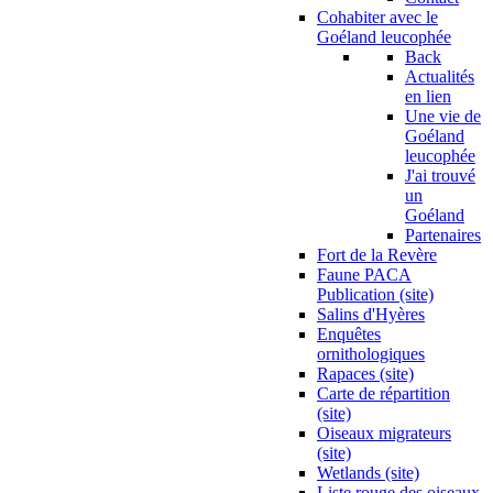
Cohabiter avec le
Goéland leucophée
Back
Actualités
en lien
Une vie de
Goéland
leucophée
J'ai trouvé
un
Goéland
Partenaires
Fort de la Revère
Faune PACA
Publication (site)
Salins d'Hyères
Enquêtes
ornithologiques
Rapaces (site)
Carte de répartition
(site)
Oiseaux migrateurs
(site)
Wetlands (site)
Liste rouge des oiseaux