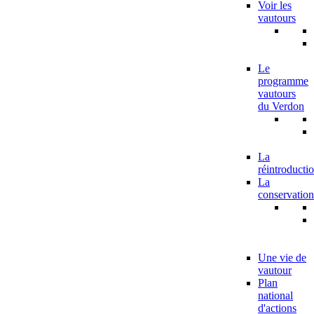
Voir les
vautours
Le
programme
vautours
du Verdon
La
réintroducti
La
conservation
Une vie de
vautour
Plan
national
d'actions