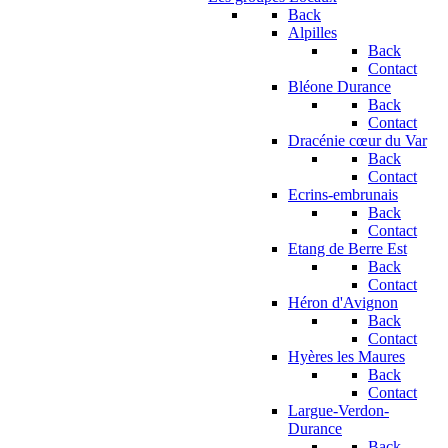
Back
Alpilles
Back
Contact
Bléone Durance
Back
Contact
Dracénie cœur du Var
Back
Contact
Ecrins-embrunais
Back
Contact
Etang de Berre Est
Back
Contact
Héron d'Avignon
Back
Contact
Hyères les Maures
Back
Contact
Largue-Verdon-
Durance
Back