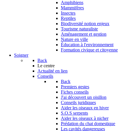
Amphibiens
Mammifères
Insectes
Reptiles
Biodiversité notion enjeux
Tourisme naturaliste
Aménagement et gestion
Nature en ville
Éducation à l'environnement
Formation civique et citoyenne
Soigner
Back
Le centre
Actualité en lien
Conseils
Back
Premiers gestes
Fiches conseils
J'ai découvert un oisillon
Conseils juridiques
Aider les oiseaux en hiver
S.O.S serpents
Aider les oiseaux à nicher
Prédation du chat domestique
Les cavités dangereuses