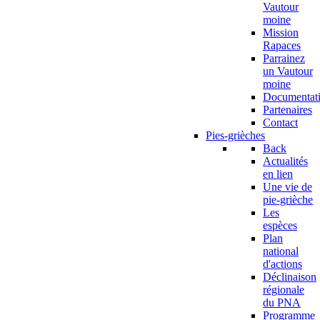
Vautour
moine
Mission
Rapaces
Parrainez
un Vautour
moine
Documentat
Partenaires
Contact
Pies-grièches
Back
Actualités
en lien
Une vie de
pie-grièche
Les
espèces
Plan
national
d'actions
Déclinaison
régionale
du PNA
Programme