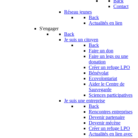
Back
Contact
Réseau jeunes
Back
Actualités en lien
S'engager
Back
Je suis un citoyen
Back
Faire un don
Faire un legs ou une
donation
Créer un refuge LPO
Bénévolat
Ecovolontariat
Aider le Centre de
Sauvegarde
Sciences participatives
Je suis une entreprise
Back
Rencontres entreprises
Devenir partenaire
Devenir mécène
Créer un refuge LPO
Actualités en lien avec