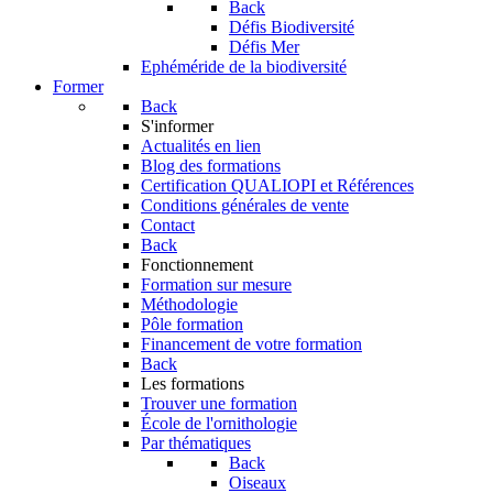
Back
Défis Biodiversité
Défis Mer
Ephéméride de la biodiversité
Former
Back
S'informer
Actualités en lien
Blog des formations
Certification QUALIOPI et Références
Conditions générales de vente
Contact
Back
Fonctionnement
Formation sur mesure
Méthodologie
Pôle formation
Financement de votre formation
Back
Les formations
Trouver une formation
École de l'ornithologie
Par thématiques
Back
Oiseaux