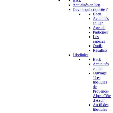
Back
Actualités en lien
Devine qui criquette ?
Back
Actualités
en lien
Agenda
Participer
Les
espèces
Outils
Résultats
Libellules
Back
Actualités
en lien
Ouvrage
"Les
libellules
de
Provence-
Alpes-Côte
d'Azur"
Au fil des
libellules