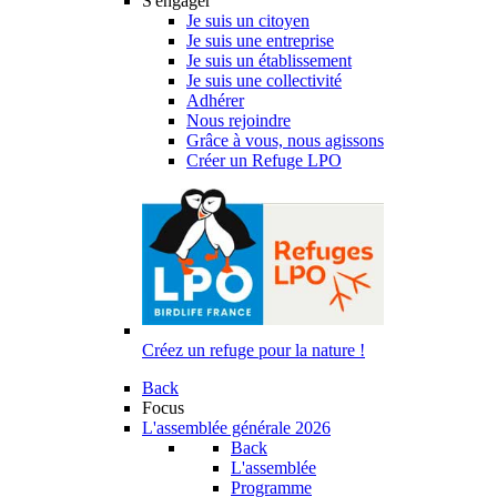
S'engager
Je suis un citoyen
Je suis une entreprise
Je suis un établissement
Je suis une collectivité
Adhérer
Nous rejoindre
Grâce à vous, nous agissons
Créer un Refuge LPO
Créez un refuge pour la nature !
Back
Focus
L'assemblée générale 2026
Back
L'assemblée
Programme