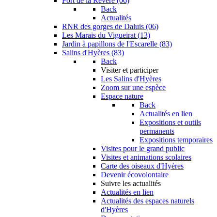
Fort de la Revère (06)
Back
Actualités
RNR des gorges de Daluis (06)
Les Marais du Vigueirat (13)
Jardin à papillons de l'Escarelle (83)
Salins d'Hyères (83)
Back
Visiter et participer
Les Salins d'Hyères
Zoom sur une espèce
Espace nature
Back
Actualités en lien
Expositions et outils
permanents
Expositions temporaires
Visites pour le grand public
Visites et animations scolaires
Carte des oiseaux d'Hyères
Devenir écovolontaire
Suivre les actualités
Actualités en lien
Actualités des espaces naturels
d'Hyères