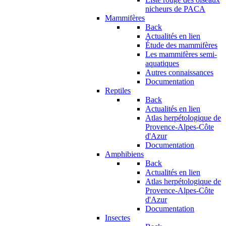
nicheurs de PACA
Mammifères
Back
Actualités en lien
Étude des mammifères
Les mammifères semi-
aquatiques
Autres connaissances
Documentation
Reptiles
Back
Actualités en lien
Atlas herpétologique de
Provence-Alpes-Côte
d'Azur
Documentation
Amphibiens
Back
Actualités en lien
Atlas herpétologique de
Provence-Alpes-Côte
d'Azur
Documentation
Insectes