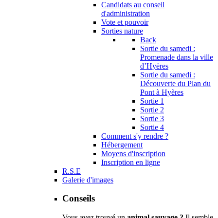
Candidats au conseil
d'administration
Vote et pouvoir
Sorties nature
Back
Sortie du samedi :
Promenade dans la ville
d’Hyères
Sortie du samedi :
Découverte du Plan du
Pont à Hyères
Sortie 1
Sortie 2
Sortie 3
Sortie 4
Comment s'y rendre ?
Hébergement
Moyens d'inscription
Inscription en ligne
R.S.E
Galerie d'images
Conseils
Vous avez trouvé un
animal sauvage ?
Il semble