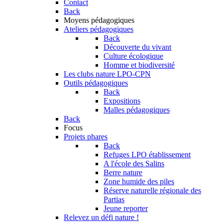
Contact
Back
Moyens pédagogiques
Ateliers pédagogiques
Back
Découverte du vivant
Culture écologique
Homme et biodiversité
Les clubs nature LPO-CPN
Outils pédagogiques
Back
Expositions
Malles pédagogiques
Back
Focus
Projets phares
Back
Refuges LPO établissement
A l'école des Salins
Berre nature
Zone humide des piles
Réserve naturelle régionale des
Partias
Jeune reporter
Relevez un défi nature !