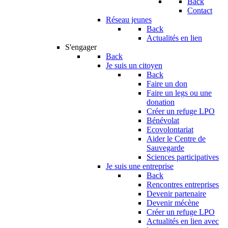
Back
Contact
Réseau jeunes
Back
Actualités en lien
S'engager
Back
Je suis un citoyen
Back
Faire un don
Faire un legs ou une
donation
Créer un refuge LPO
Bénévolat
Ecovolontariat
Aider le Centre de
Sauvegarde
Sciences participatives
Je suis une entreprise
Back
Rencontres entreprises
Devenir partenaire
Devenir mécène
Créer un refuge LPO
Actualités en lien avec