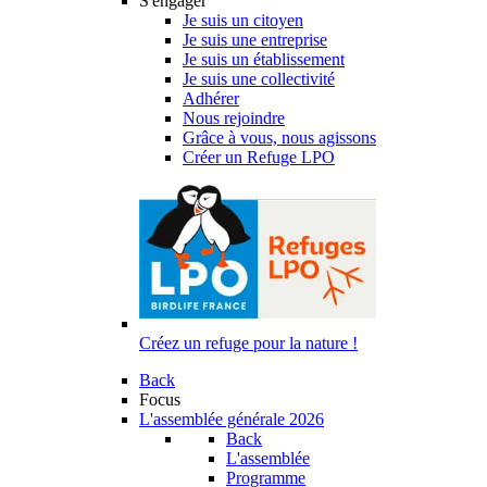
S'engager
Je suis un citoyen
Je suis une entreprise
Je suis un établissement
Je suis une collectivité
Adhérer
Nous rejoindre
Grâce à vous, nous agissons
Créer un Refuge LPO
Créez un refuge pour la nature !
Back
Focus
L'assemblée générale 2026
Back
L'assemblée
Programme