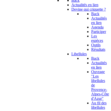
Back
Actualités en lien
Devine qui criquette ?
Back
Actualités
en lien
Agenda
Participer
Les
espèces
Outils
Résultats
Libellules
Back
Actualités
en lien
Ouvrage
"Les
libellules
de
Provence-
Alpes-Côte
d'Azur"
Au fil des
libellules