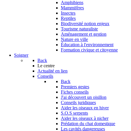
Amphibiens
Mammifères
Insectes
Reptiles
Biodiversité notion enjeux
Tourisme naturaliste
Aménagement et gestion
Nature en ville
Éducation à l'environnement
Formation civique et citoyenne
Soigner
Back
Le centre
Actualité en lien
Conseils
Back
Premiers gestes
Fiches conseils
J'ai découvert un oisillon
Conseils juridiques
Aider les oiseaux en hiver
S.O.S serpents
Aider les oiseaux à nicher
Prédation du chat domestique
Les cavités dangereuses