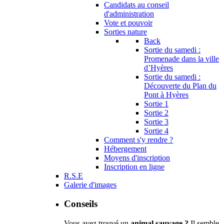
Candidats au conseil
d'administration
Vote et pouvoir
Sorties nature
Back
Sortie du samedi :
Promenade dans la ville
d’Hyères
Sortie du samedi :
Découverte du Plan du
Pont à Hyères
Sortie 1
Sortie 2
Sortie 3
Sortie 4
Comment s'y rendre ?
Hébergement
Moyens d'inscription
Inscription en ligne
R.S.E
Galerie d'images
Conseils
Vous avez trouvé un
animal sauvage ?
Il semble