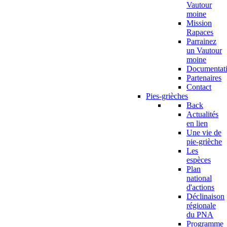
Vautour
moine
Mission
Rapaces
Parrainez
un Vautour
moine
Documentat
Partenaires
Contact
Pies-grièches
Back
Actualités
en lien
Une vie de
pie-grièche
Les
espèces
Plan
national
d'actions
Déclinaison
régionale
du PNA
Programme