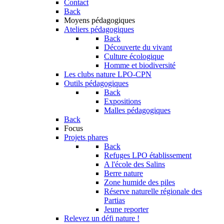
Contact
Back
Moyens pédagogiques
Ateliers pédagogiques
Back
Découverte du vivant
Culture écologique
Homme et biodiversité
Les clubs nature LPO-CPN
Outils pédagogiques
Back
Expositions
Malles pédagogiques
Back
Focus
Projets phares
Back
Refuges LPO établissement
A l'école des Salins
Berre nature
Zone humide des piles
Réserve naturelle régionale des
Partias
Jeune reporter
Relevez un défi nature !