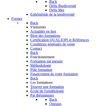
Back
Défis Biodiversité
Défis Mer
Ephéméride de la biodiversité
Former
Back
S'informer
Actualités en lien
Blog des formations
Certification QUALIOPI et Références
Conditions générales de vente
Contact
Back
Fonctionnement
Formation sur mesure
Méthodologie
Pôle formation
Financement de votre formation
Back
Les formations
Trouver une formation
École de l'ornithologie
Par thématiques
Back
Oiseaux