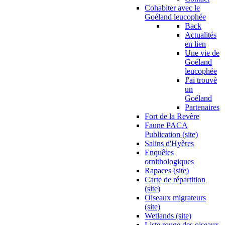
Cohabiter avec le
Goéland leucophée
Back
Actualités
en lien
Une vie de
Goéland
leucophée
J'ai trouvé
un
Goéland
Partenaires
Fort de la Revère
Faune PACA
Publication (site)
Salins d'Hyères
Enquêtes
ornithologiques
Rapaces (site)
Carte de répartition
(site)
Oiseaux migrateurs
(site)
Wetlands (site)
Liste rouge des oiseaux