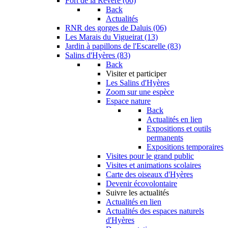
Fort de la Revère (06)
Back
Actualités
RNR des gorges de Daluis (06)
Les Marais du Vigueirat (13)
Jardin à papillons de l'Escarelle (83)
Salins d'Hyères (83)
Back
Visiter et participer
Les Salins d'Hyères
Zoom sur une espèce
Espace nature
Back
Actualités en lien
Expositions et outils
permanents
Expositions temporaires
Visites pour le grand public
Visites et animations scolaires
Carte des oiseaux d'Hyères
Devenir écovolontaire
Suivre les actualités
Actualités en lien
Actualités des espaces naturels
d'Hyères