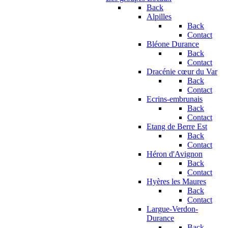
Back
Alpilles
Back
Contact
Bléone Durance
Back
Contact
Dracénie cœur du Var
Back
Contact
Ecrins-embrunais
Back
Contact
Etang de Berre Est
Back
Contact
Héron d'Avignon
Back
Contact
Hyères les Maures
Back
Contact
Largue-Verdon-
Durance
Back