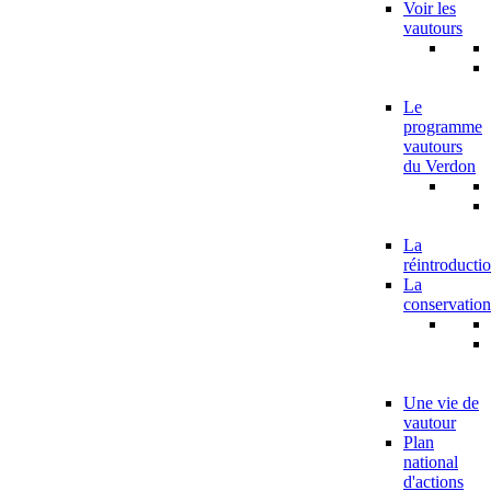
Voir les
vautours
Le
programme
vautours
du Verdon
La
réintroducti
La
conservation
Une vie de
vautour
Plan
national
d'actions