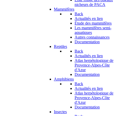
nicheurs de PACA
Mammifères
Back
Actualités en lien
Étude des mammifères
Les mammifères semi-
aquatiques
Autres connaissances
Documentation
Reptiles
Back
Actualités en lien
Atlas herpétologique de
Provence-Alpes-Côte
d'Azur
Documentation
Amphibiens
Back
Actualités en lien
Atlas herpétologique de
Provence-Alpes-Côte
d'Azur
Documentation
Insectes