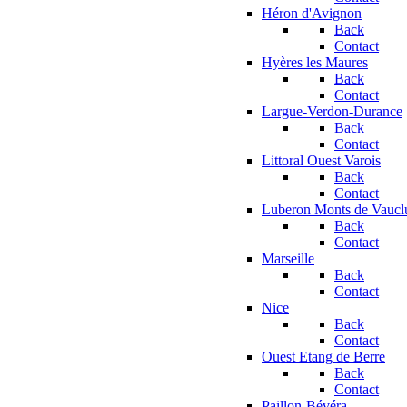
Héron d'Avignon
Back
Contact
Hyères les Maures
Back
Contact
Largue-Verdon-Durance
Back
Contact
Littoral Ouest Varois
Back
Contact
Luberon Monts de Vaucl
Back
Contact
Marseille
Back
Contact
Nice
Back
Contact
Ouest Etang de Berre
Back
Contact
Paillon-Bévéra