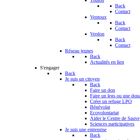
Toulon
Back
Contact
Ventoux
Back
Contact
Verdon
Back
Contact
Réseau jeunes
Back
Actualités en lien
S'engager
Back
Je suis un citoyen
Back
Faire un don
Faire un legs ou une don
Créer un refuge LPO
Bénévolat
Ecovolontariat
Aider le Centre de Sauv
Sciences participatives
Je suis une entreprise
Back