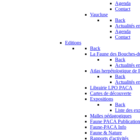
Agenda
Contact
Vaucluse
Back
Actualités en
Agenda
Contact
Editions
Back
La Faune des Bouches-
Back
Actualités en
Atlas herpétologique de
Back
Actualités en
Librairie LPO PACA
Cartes de découverte
Expositions
Back
Liste des ex
Malles pédagogiques
Faune PACA Publication
Faune-PACA Info
Faune & Nature
Rapports d'activités