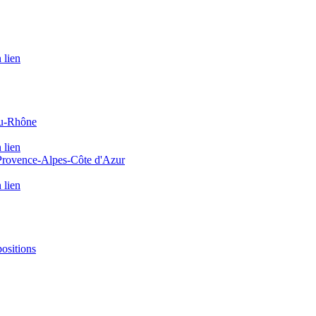
 lien
du-Rhône
 lien
 Provence-Alpes-Côte d'Azur
 lien
positions