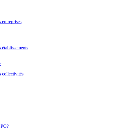
s entreprises
s établissements
e
 collectivités
 LPO?