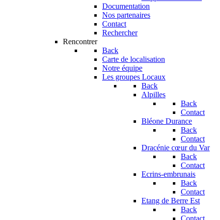
Documentation
Nos partenaires
Contact
Rechercher
Rencontrer
Back
Carte de localisation
Notre équipe
Les groupes Locaux
Back
Alpilles
Back
Contact
Bléone Durance
Back
Contact
Dracénie cœur du Var
Back
Contact
Ecrins-embrunais
Back
Contact
Etang de Berre Est
Back
Contact