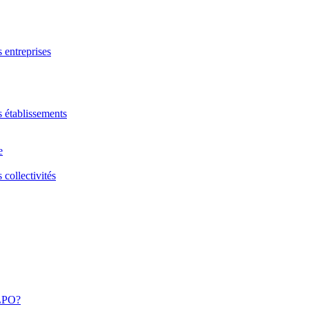
s entreprises
s établissements
e
 collectivités
 LPO?