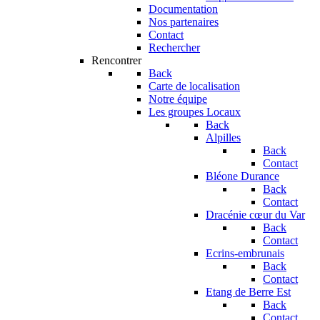
Documentation
Nos partenaires
Contact
Rechercher
Rencontrer
Back
Carte de localisation
Notre équipe
Les groupes Locaux
Back
Alpilles
Back
Contact
Bléone Durance
Back
Contact
Dracénie cœur du Var
Back
Contact
Ecrins-embrunais
Back
Contact
Etang de Berre Est
Back
Contact