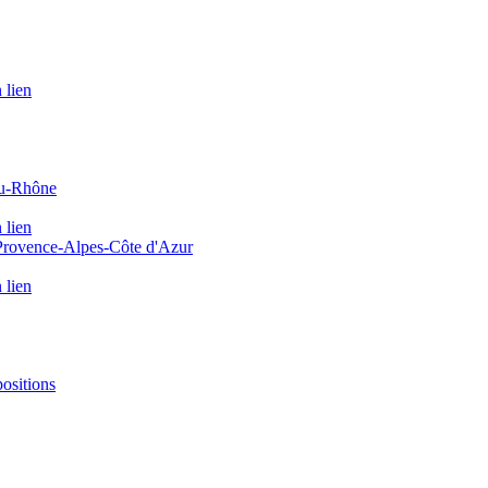
 lien
du-Rhône
 lien
 Provence-Alpes-Côte d'Azur
 lien
positions