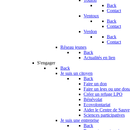
Toulon
Back
Contact
Ventoux
Back
Contact
Verdon
Back
Contact
Réseau jeunes
Back
Actualités en lien
S'engager
Back
Je suis un citoyen
Back
Faire un don
Faire un legs ou une don
Créer un refuge LPO
Bénévolat
Ecovolontariat
Aider le Centre de Sauv
Sciences participatives
Je suis une entreprise
Back