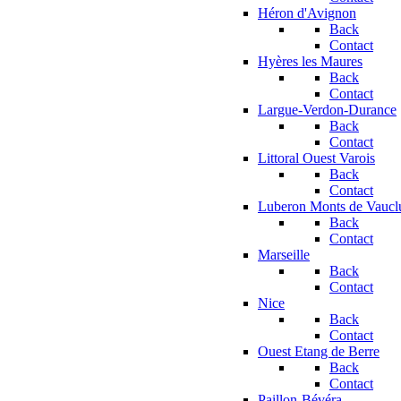
Héron d'Avignon
Back
Contact
Hyères les Maures
Back
Contact
Largue-Verdon-Durance
Back
Contact
Littoral Ouest Varois
Back
Contact
Luberon Monts de Vaucl
Back
Contact
Marseille
Back
Contact
Nice
Back
Contact
Ouest Etang de Berre
Back
Contact
Paillon-Bévéra