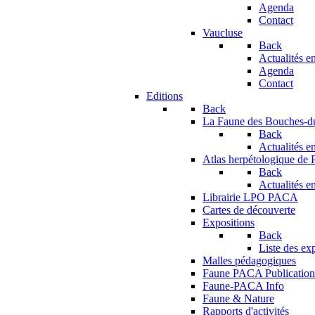
Agenda
Contact
Vaucluse
Back
Actualités en
Agenda
Contact
Editions
Back
La Faune des Bouches-
Back
Actualités en
Atlas herpétologique de
Back
Actualités en
Librairie LPO PACA
Cartes de découverte
Expositions
Back
Liste des ex
Malles pédagogiques
Faune PACA Publication
Faune-PACA Info
Faune & Nature
Rapports d'activités