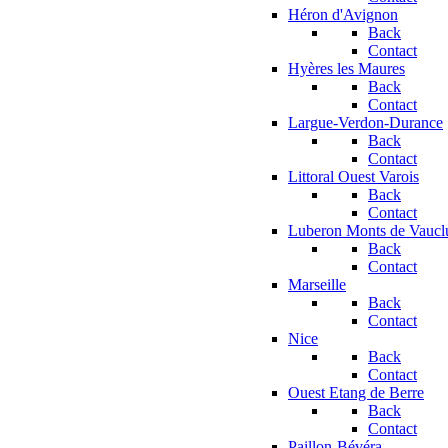
Héron d'Avignon
Back
Contact
Hyères les Maures
Back
Contact
Largue-Verdon-Durance
Back
Contact
Littoral Ouest Varois
Back
Contact
Luberon Monts de Vaucl
Back
Contact
Marseille
Back
Contact
Nice
Back
Contact
Ouest Etang de Berre
Back
Contact
Paillon-Bévéra