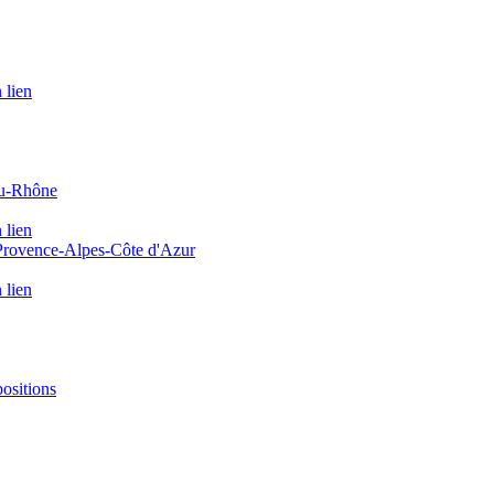
 lien
du-Rhône
 lien
 Provence-Alpes-Côte d'Azur
 lien
positions