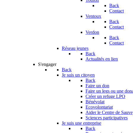
Toulon
Back
Contact
Ventoux
Back
Contact
Verdon
Back
Contact
Réseau jeunes
Back
Actualités en lien
S'engager
Back
Je suis un citoyen
Back
Faire un don
Faire un legs ou une don
Créer un refuge LPO
Bénévolat
Ecovolontariat
Aider le Centre de Sauv
Sciences participatives
Je suis une entreprise
Back