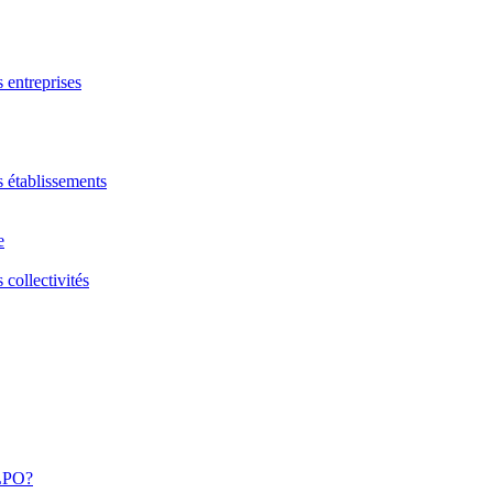
s entreprises
s établissements
e
 collectivités
 LPO?