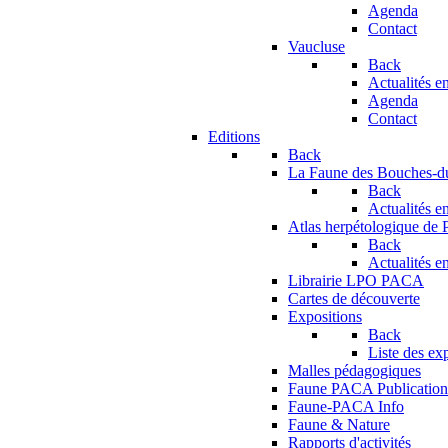
Agenda
Contact
Vaucluse
Back
Actualités en
Agenda
Contact
Editions
Back
La Faune des Bouches-
Back
Actualités en
Atlas herpétologique de
Back
Actualités en
Librairie LPO PACA
Cartes de découverte
Expositions
Back
Liste des ex
Malles pédagogiques
Faune PACA Publication
Faune-PACA Info
Faune & Nature
Rapports d'activités