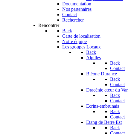
Documentation
Nos partenaires
Contact
Rechercher
Rencontrer
Back
Carte de localisation
Notre équipe
Les groupes Locaux
Back
Alpilles
Back
Contact
Bléone Durance
Back
Contact
Dracénie cœur du Var
Back
Contact
Ecrins-embrunais
Back
Contact
Etang de Berre Est
Back
Contact