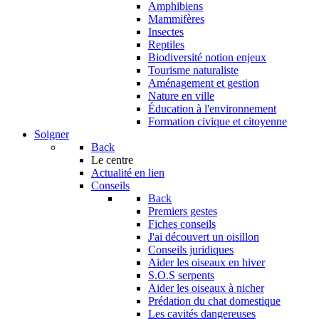
Amphibiens
Mammifères
Insectes
Reptiles
Biodiversité notion enjeux
Tourisme naturaliste
Aménagement et gestion
Nature en ville
Éducation à l'environnement
Formation civique et citoyenne
Soigner
Back
Le centre
Actualité en lien
Conseils
Back
Premiers gestes
Fiches conseils
J'ai découvert un oisillon
Conseils juridiques
Aider les oiseaux en hiver
S.O.S serpents
Aider les oiseaux à nicher
Prédation du chat domestique
Les cavités dangereuses