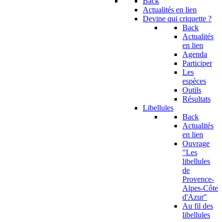
Back
Actualités en lien
Devine qui criquette ?
Back
Actualités
en lien
Agenda
Participer
Les
espèces
Outils
Résultats
Libellules
Back
Actualités
en lien
Ouvrage
"Les
libellules
de
Provence-
Alpes-Côte
d'Azur"
Au fil des
libellules