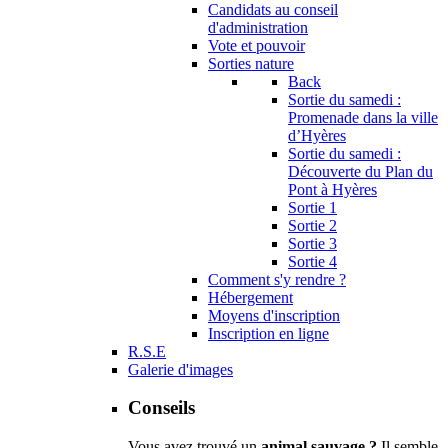
Candidats au conseil
d'administration
Vote et pouvoir
Sorties nature
Back
Sortie du samedi :
Promenade dans la ville
d’Hyères
Sortie du samedi :
Découverte du Plan du
Pont à Hyères
Sortie 1
Sortie 2
Sortie 3
Sortie 4
Comment s'y rendre ?
Hébergement
Moyens d'inscription
Inscription en ligne
R.S.E
Galerie d'images
Conseils
Vous avez trouvé un
animal sauvage ?
Il semble