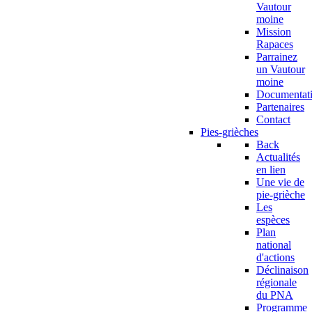
Vautour
moine
Mission
Rapaces
Parrainez
un Vautour
moine
Documentat
Partenaires
Contact
Pies-grièches
Back
Actualités
en lien
Une vie de
pie-grièche
Les
espèces
Plan
national
d'actions
Déclinaison
régionale
du PNA
Programme