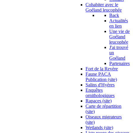
Cohabiter avec le
Goéland leucophée
Back
Actualités
en lien
Une vie de
Goéland
leucophée
J'ai trouvé
un
Goéland
Partenaires
Fort de la Revère
Faune PACA
Publication (site)
Salins d'Hyères
Enquêtes
ornithologiques
Rapaces (site)
Carte de répartition
(site)
Oiseaux migrateurs
(site)
Wetlands (site)
Liste rouge des oiseaux