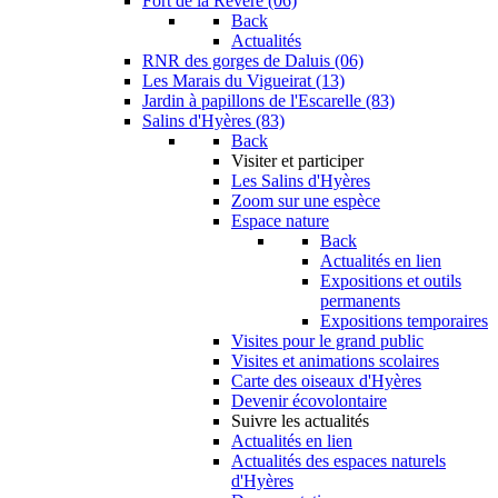
Fort de la Revère (06)
Back
Actualités
RNR des gorges de Daluis (06)
Les Marais du Vigueirat (13)
Jardin à papillons de l'Escarelle (83)
Salins d'Hyères (83)
Back
Visiter et participer
Les Salins d'Hyères
Zoom sur une espèce
Espace nature
Back
Actualités en lien
Expositions et outils
permanents
Expositions temporaires
Visites pour le grand public
Visites et animations scolaires
Carte des oiseaux d'Hyères
Devenir écovolontaire
Suivre les actualités
Actualités en lien
Actualités des espaces naturels
d'Hyères