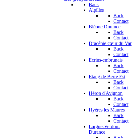
Back
Alpilles
Back
Contact
Bléone Durance
Back
Contact
Dracénie cœur du Var
Back
Contact
Ecrins-embrunais
Back
Contact
Etang de Berre Est
Back
Contact
Héron d'Avignon
Back
Contact
Hyères les Maures
Back
Contact
Largue-Verdon-
Durance
Back