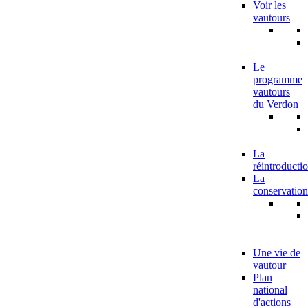
Voir les
vautours
Le
programme
vautours
du Verdon
La
réintroducti
La
conservation
Une vie de
vautour
Plan
national
d'actions