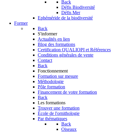
Back
Défis Biodiversité
Défis Mer
Ephéméride de la biodiversité
Former
Back
S'informer
Actualités en lien
Blog des formations
Certification QUALIOPI et Références
Conditions générales de vente
Contact
Back
Fonctionnement
Formation sur mesure
Méthodologie
Pôle formation
Financement de votre formation
Back
Les formations
Trouver une formation
École de l'ornithologie
Par thématiques
Back
Oiseaux