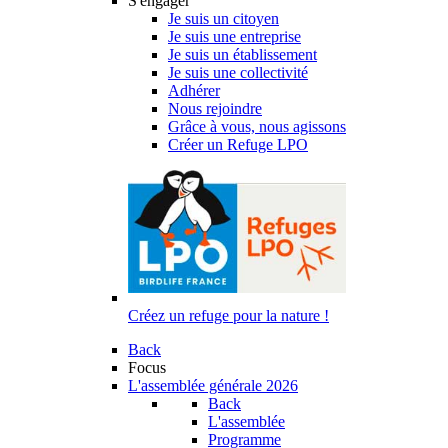
S'engager
Je suis un citoyen
Je suis une entreprise
Je suis un établissement
Je suis une collectivité
Adhérer
Nous rejoindre
Grâce à vous, nous agissons
Créer un Refuge LPO
Créez un refuge pour la nature !
Back
Focus
L'assemblée générale 2026
Back
L'assemblée
Programme