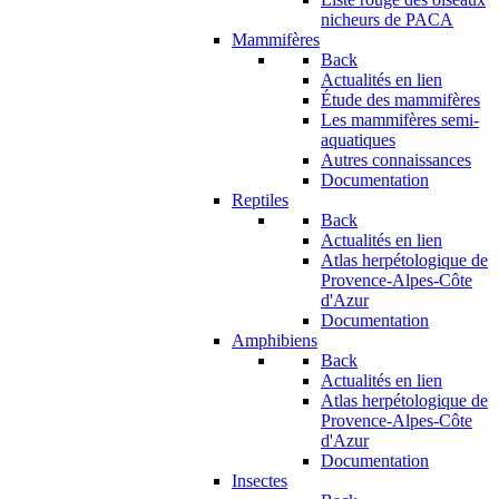
nicheurs de PACA
Mammifères
Back
Actualités en lien
Étude des mammifères
Les mammifères semi-
aquatiques
Autres connaissances
Documentation
Reptiles
Back
Actualités en lien
Atlas herpétologique de
Provence-Alpes-Côte
d'Azur
Documentation
Amphibiens
Back
Actualités en lien
Atlas herpétologique de
Provence-Alpes-Côte
d'Azur
Documentation
Insectes