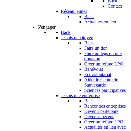
Back
Contact
Réseau jeunes
Back
Actualités en lien
S'engager
Back
Je suis un citoyen
Back
Faire un don
Faire un legs ou une
donation
Créer un refuge LPO
Bénévolat
Ecovolontariat
Aider le Centre de
Sauvegarde
Sciences participatives
Je suis une entreprise
Back
Rencontres entreprises
Devenir partenaire
Devenir mécène
Créer un refuge LPO
Actualités en lien avec