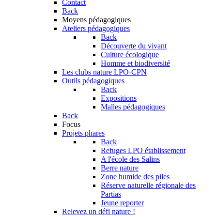
Contact
Back
Moyens pédagogiques
Ateliers pédagogiques
Back
Découverte du vivant
Culture écologique
Homme et biodiversité
Les clubs nature LPO-CPN
Outils pédagogiques
Back
Expositions
Malles pédagogiques
Back
Focus
Projets phares
Back
Refuges LPO établissement
A l'école des Salins
Berre nature
Zone humide des piles
Réserve naturelle régionale des
Partias
Jeune reporter
Relevez un défi nature !