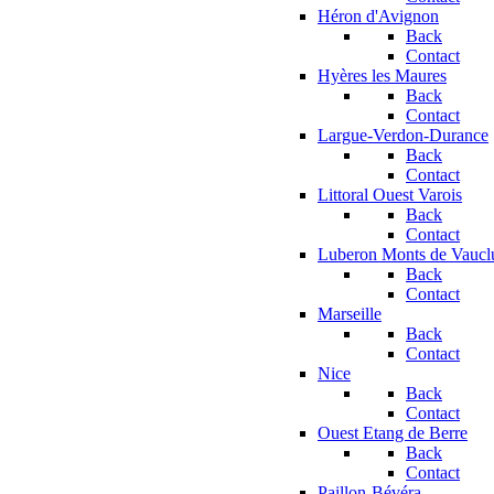
Héron d'Avignon
Back
Contact
Hyères les Maures
Back
Contact
Largue-Verdon-Durance
Back
Contact
Littoral Ouest Varois
Back
Contact
Luberon Monts de Vaucl
Back
Contact
Marseille
Back
Contact
Nice
Back
Contact
Ouest Etang de Berre
Back
Contact
Paillon-Bévéra