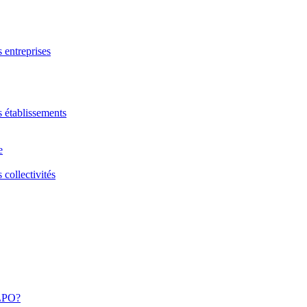
s entreprises
s établissements
e
 collectivités
 LPO?