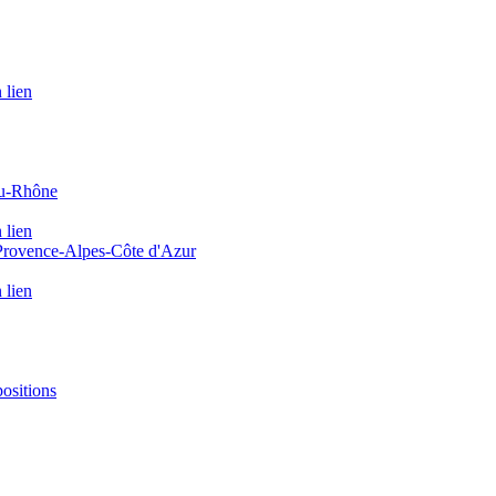
 lien
du-Rhône
 lien
 Provence-Alpes-Côte d'Azur
 lien
positions