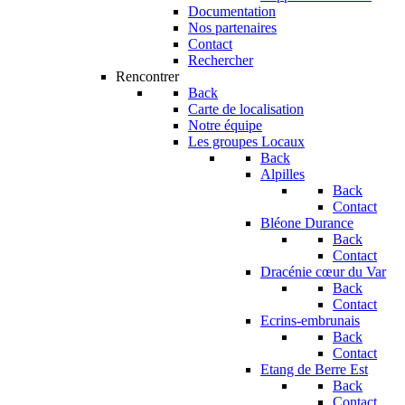
Documentation
Nos partenaires
Contact
Rechercher
Rencontrer
Back
Carte de localisation
Notre équipe
Les groupes Locaux
Back
Alpilles
Back
Contact
Bléone Durance
Back
Contact
Dracénie cœur du Var
Back
Contact
Ecrins-embrunais
Back
Contact
Etang de Berre Est
Back
Contact