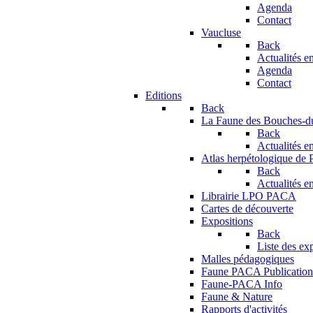
Agenda
Contact
Vaucluse
Back
Actualités en
Agenda
Contact
Editions
Back
La Faune des Bouches-
Back
Actualités en
Atlas herpétologique de
Back
Actualités en
Librairie LPO PACA
Cartes de découverte
Expositions
Back
Liste des ex
Malles pédagogiques
Faune PACA Publication
Faune-PACA Info
Faune & Nature
Rapports d'activités