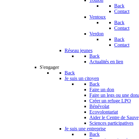
Toulon
Back
Contact
Ventoux
Back
Contact
Verdon
Back
Contact
Réseau jeunes
Back
Actualités en lien
S'engager
Back
Je suis un citoyen
Back
Faire un don
Faire un legs ou une don
Créer un refuge LPO
Bénévolat
Ecovolontariat
Aider le Centre de Sauv
Sciences participatives
Je suis une entreprise
Back