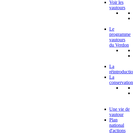
Voir les
vautours
Le
programme
vautours
du Verdon
La
réintroducti
La
conservation
Une vie de
vautour
Plan
national
d'actions