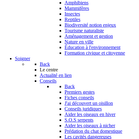
Amphibiens
Mammifères
Insectes
Reptiles
Biodiversité notion enjeux
Tourisme naturaliste
Aménagement et gestion
Nature en ville
Éducation à l'environnement
Formation civique et citoyenne
Soigner
Back
Le centre
Actualité en lien
Conseils
Back
Premiers gestes
Fiches conseils
J'ai découvert un oisillon
Conseils juridiques
Aider les oiseaux en hiver
S.O.S serpents
Aider les oiseaux à nicher
Prédation du chat domestique
Les cavités dangereuses