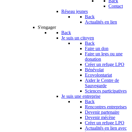
Back
Contact
Réseau jeunes
Back
Actualités en lien
S'engager
Back
Je suis un citoyen
Back
Faire un don
Faire un legs ou une
donation
Créer un refuge LPO
Bénévolat
Ecovolontariat
Aider le Centre de
Sauvegarde
Sciences participatives
Je suis une entreprise
Back
Rencontres entreprises
Devenir partenaire
Devenir mécène
Créer un refuge LPO
Actualités en lien avec