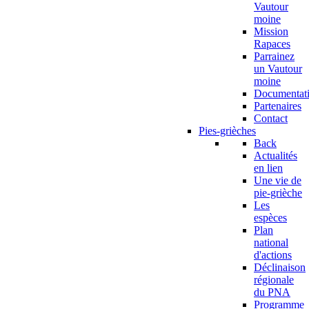
Vautour
moine
Mission
Rapaces
Parrainez
un Vautour
moine
Documentat
Partenaires
Contact
Pies-grièches
Back
Actualités
en lien
Une vie de
pie-grièche
Les
espèces
Plan
national
d'actions
Déclinaison
régionale
du PNA
Programme