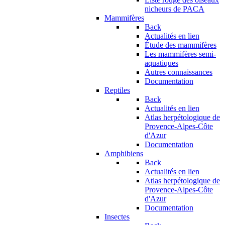
nicheurs de PACA
Mammifères
Back
Actualités en lien
Étude des mammifères
Les mammifères semi-
aquatiques
Autres connaissances
Documentation
Reptiles
Back
Actualités en lien
Atlas herpétologique de
Provence-Alpes-Côte
d'Azur
Documentation
Amphibiens
Back
Actualités en lien
Atlas herpétologique de
Provence-Alpes-Côte
d'Azur
Documentation
Insectes