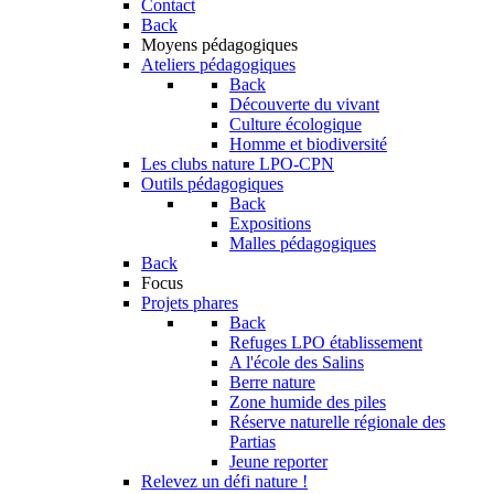
Contact
Back
Moyens pédagogiques
Ateliers pédagogiques
Back
Découverte du vivant
Culture écologique
Homme et biodiversité
Les clubs nature LPO-CPN
Outils pédagogiques
Back
Expositions
Malles pédagogiques
Back
Focus
Projets phares
Back
Refuges LPO établissement
A l'école des Salins
Berre nature
Zone humide des piles
Réserve naturelle régionale des
Partias
Jeune reporter
Relevez un défi nature !