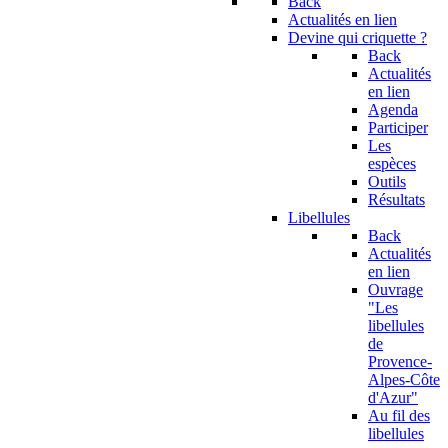
Back
Actualités en lien
Devine qui criquette ?
Back
Actualités
en lien
Agenda
Participer
Les
espèces
Outils
Résultats
Libellules
Back
Actualités
en lien
Ouvrage
"Les
libellules
de
Provence-
Alpes-Côte
d'Azur"
Au fil des
libellules