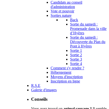
Candidats au conseil
d'administration
Vote et pouvoir
Sorties nature
Back
Sortie du samedi :
Promenade dans la ville
d’Hyères
Sortie du samedi :
Découverte du Plan du
Pont à Hyères
Sortie 1
Sortie 2
Sortie 3
Sortie 4
Comment s'y rendre ?
Hébergement
Moyens d'inscription
Inscription en ligne
R.S.E
Galerie d'images
Conseils
Vous avez trouvé un
animal sauvage ?
Il semble