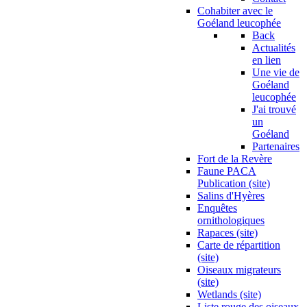
Cohabiter avec le
Goéland leucophée
Back
Actualités
en lien
Une vie de
Goéland
leucophée
J'ai trouvé
un
Goéland
Partenaires
Fort de la Revère
Faune PACA
Publication (site)
Salins d'Hyères
Enquêtes
ornithologiques
Rapaces (site)
Carte de répartition
(site)
Oiseaux migrateurs
(site)
Wetlands (site)
Liste rouge des oiseaux