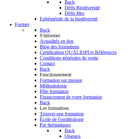
Back
Défis Biodiversité
Défis Mer
Ephéméride de la biodiversité
Former
Back
S'informer
Actualités en lien
Blog des formations
Certification QUALIOPI et Références
Conditions générales de vente
Contact
Back
Fonctionnement
Formation sur mesure
Méthodologie
Pôle formation
Financement de votre formation
Back
Les formations
Trouver une formation
École de l'ornithologie
Par thématiques
Back
Oiseaux