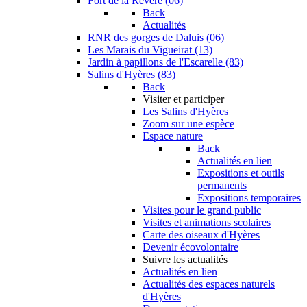
Fort de la Revère (06)
Back
Actualités
RNR des gorges de Daluis (06)
Les Marais du Vigueirat (13)
Jardin à papillons de l'Escarelle (83)
Salins d'Hyères (83)
Back
Visiter et participer
Les Salins d'Hyères
Zoom sur une espèce
Espace nature
Back
Actualités en lien
Expositions et outils
permanents
Expositions temporaires
Visites pour le grand public
Visites et animations scolaires
Carte des oiseaux d'Hyères
Devenir écovolontaire
Suivre les actualités
Actualités en lien
Actualités des espaces naturels
d'Hyères