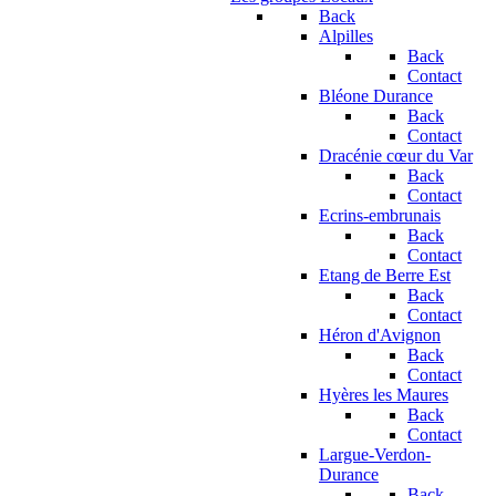
Back
Alpilles
Back
Contact
Bléone Durance
Back
Contact
Dracénie cœur du Var
Back
Contact
Ecrins-embrunais
Back
Contact
Etang de Berre Est
Back
Contact
Héron d'Avignon
Back
Contact
Hyères les Maures
Back
Contact
Largue-Verdon-
Durance
Back