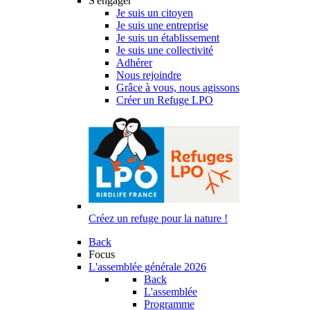
S'engager
Je suis un citoyen
Je suis une entreprise
Je suis un établissement
Je suis une collectivité
Adhérer
Nous rejoindre
Grâce à vous, nous agissons
Créer un Refuge LPO
Créez un refuge pour la nature !
Back
Focus
L'assemblée générale 2026
Back
L'assemblée
Programme