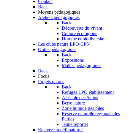
Contact
Back
Moyens pédagogiques
Ateliers pédagogiques
Back
Découverte du vivant
Culture écologique
Homme et biodiversité
Les clubs nature LPO-CPN
Outils pédagogiques
Back
Expositions
Malles pédagogiques
Back
Focus
Projets phares
Back
Refuges LPO établissement
A l'école des Salins
Berre nature
Zone humide des piles
Réserve naturelle régionale des
Partias
Jeune reporter
Relevez un défi nature !