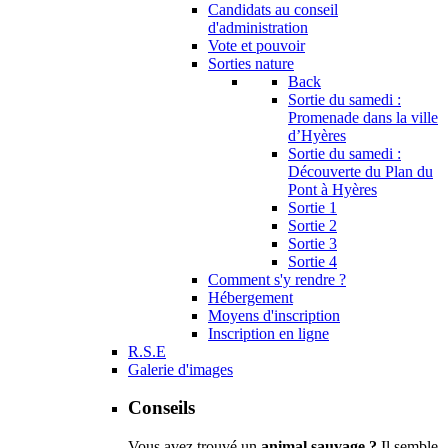
Candidats au conseil
d'administration
Vote et pouvoir
Sorties nature
Back
Sortie du samedi :
Promenade dans la ville
d’Hyères
Sortie du samedi :
Découverte du Plan du
Pont à Hyères
Sortie 1
Sortie 2
Sortie 3
Sortie 4
Comment s'y rendre ?
Hébergement
Moyens d'inscription
Inscription en ligne
R.S.E
Galerie d'images
Conseils
Vous avez trouvé un
animal sauvage ?
Il semble