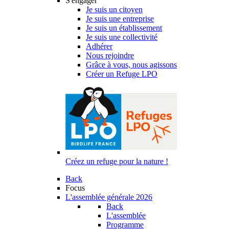
S'engager
Je suis un citoyen
Je suis une entreprise
Je suis un établissement
Je suis une collectivité
Adhérer
Nous rejoindre
Grâce à vous, nous agissons
Créer un Refuge LPO
Créez un refuge pour la nature !
Back
Focus
L'assemblée générale 2026
Back
L'assemblée
Programme