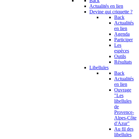
Back
Actualités en lien
Devine qui criquette ?
Back
Actualités
en lien
Agenda
Participer
Les
espèces
Outils
Résultats
Libellules
Back
Actualités
en lien
Ouvrage
"Les
libellules
de
Provence-
Alpes-Côte
d'Azur"
Au fil des
libellules