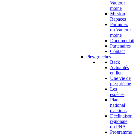
Vautour
moine
Mission
Rapaces
Parrainez
un Vautour
moine
Documentat
Partenaires
Contact
Pies-grièches
Back
Actualités
en lien
Une vie de
pie-grièche
Les
espèces
Plan
national
d'actions
Déclinaison
régionale
du PNA
Programme