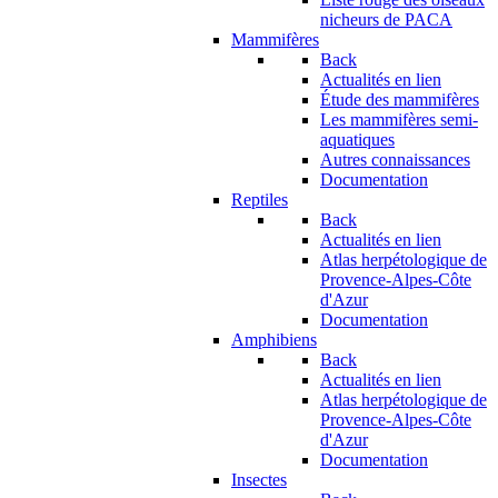
nicheurs de PACA
Mammifères
Back
Actualités en lien
Étude des mammifères
Les mammifères semi-
aquatiques
Autres connaissances
Documentation
Reptiles
Back
Actualités en lien
Atlas herpétologique de
Provence-Alpes-Côte
d'Azur
Documentation
Amphibiens
Back
Actualités en lien
Atlas herpétologique de
Provence-Alpes-Côte
d'Azur
Documentation
Insectes