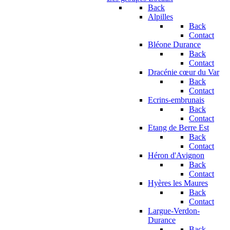
Back
Alpilles
Back
Contact
Bléone Durance
Back
Contact
Dracénie cœur du Var
Back
Contact
Ecrins-embrunais
Back
Contact
Etang de Berre Est
Back
Contact
Héron d'Avignon
Back
Contact
Hyères les Maures
Back
Contact
Largue-Verdon-
Durance
Back