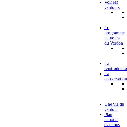
Voir les
vautours
Le
programme
vautours
du Verdon
La
réintroducti
La
conservation
Une vie de
vautour
Plan
national
d'actions