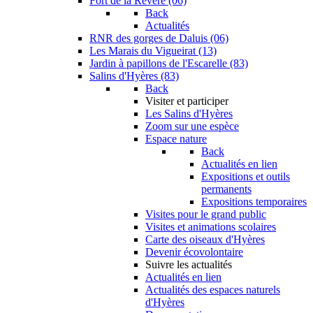
Fort de la Revère (06)
Back
Actualités
RNR des gorges de Daluis (06)
Les Marais du Vigueirat (13)
Jardin à papillons de l'Escarelle (83)
Salins d'Hyères (83)
Back
Visiter et participer
Les Salins d'Hyères
Zoom sur une espèce
Espace nature
Back
Actualités en lien
Expositions et outils
permanents
Expositions temporaires
Visites pour le grand public
Visites et animations scolaires
Carte des oiseaux d'Hyères
Devenir écovolontaire
Suivre les actualités
Actualités en lien
Actualités des espaces naturels
d'Hyères