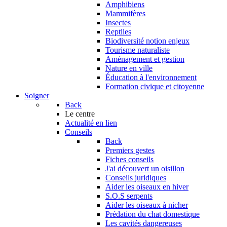
Amphibiens
Mammifères
Insectes
Reptiles
Biodiversité notion enjeux
Tourisme naturaliste
Aménagement et gestion
Nature en ville
Éducation à l'environnement
Formation civique et citoyenne
Soigner
Back
Le centre
Actualité en lien
Conseils
Back
Premiers gestes
Fiches conseils
J'ai découvert un oisillon
Conseils juridiques
Aider les oiseaux en hiver
S.O.S serpents
Aider les oiseaux à nicher
Prédation du chat domestique
Les cavités dangereuses