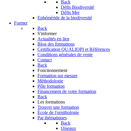
Back
Défis Biodiversité
Défis Mer
Ephéméride de la biodiversité
Former
Back
S'informer
Actualités en lien
Blog des formations
Certification QUALIOPI et Références
Conditions générales de vente
Contact
Back
Fonctionnement
Formation sur mesure
Méthodologie
Pôle formation
Financement de votre formation
Back
Les formations
Trouver une formation
École de l'ornithologie
Par thématiques
Back
Oiseaux