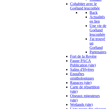
Cohabiter avec le
Goéland leucophée
Back
Actualités
en lien
Une vie de
Goéland
leucophée
J'ai trouvé
un
Goéland
Partenaires
Fort de la Revère
Faune PACA
Publication (site)
Salins d'Hyères
Enquêtes
ornithologiques
Rapaces (site)
Carte de répartition
(site)
Oiseaux migrateurs
(site)
Wetlands (site)
Liste rouge des oiseaux