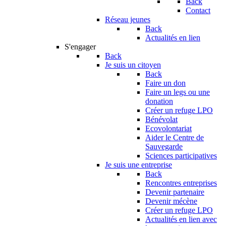
Back
Contact
Réseau jeunes
Back
Actualités en lien
S'engager
Back
Je suis un citoyen
Back
Faire un don
Faire un legs ou une
donation
Créer un refuge LPO
Bénévolat
Ecovolontariat
Aider le Centre de
Sauvegarde
Sciences participatives
Je suis une entreprise
Back
Rencontres entreprises
Devenir partenaire
Devenir mécène
Créer un refuge LPO
Actualités en lien avec