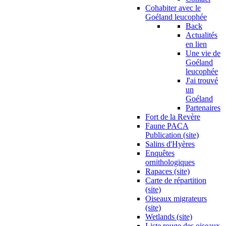
Cohabiter avec le
Goéland leucophée
Back
Actualités
en lien
Une vie de
Goéland
leucophée
J'ai trouvé
un
Goéland
Partenaires
Fort de la Revère
Faune PACA
Publication (site)
Salins d'Hyères
Enquêtes
ornithologiques
Rapaces (site)
Carte de répartition
(site)
Oiseaux migrateurs
(site)
Wetlands (site)
Liste rouge des oiseaux