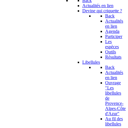
Back
Actualités en lien
Devine qui criquette ?
Back
Actualités
en lien
Agenda
Participer
Les
espèces
Outils
Résultats
Libellules
Back
Actualités
en lien
Ouvrage
"Les
libellules
de
Provence-
Alpes-Côte
d'Azur"
Au fil des
libellules