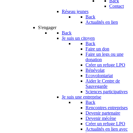
Back
Contact
Réseau jeunes
Back
Actualités en lien
S'engager
Back
Je suis un citoyen
Back
Faire un don
Faire un legs ou une
donation
Créer un refuge LPO
Bénévolat
Ecovolontariat
Aider le Centre de
Sauvegarde
Sciences participatives
Je suis une entreprise
Back
Rencontres entreprises
Devenir partenaire
Devenir mécène
Créer un refuge LPO
Actualités en lien avec