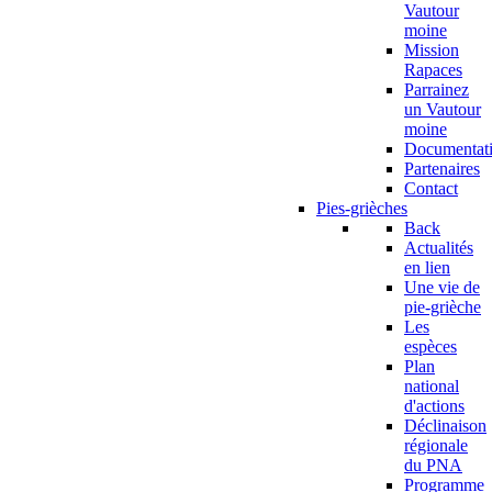
Vautour
moine
Mission
Rapaces
Parrainez
un Vautour
moine
Documentat
Partenaires
Contact
Pies-grièches
Back
Actualités
en lien
Une vie de
pie-grièche
Les
espèces
Plan
national
d'actions
Déclinaison
régionale
du PNA
Programme