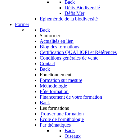
Back
Défis Biodiversité
Défis Mer
Ephéméride de la biodiversité
Former
Back
S'informer
Actualités en lien
Blog des formations
Certification QUALIOPI et Références
Conditions générales de vente
Contact
Back
Fonctionnement
Formation sur mesure
Méthodologie
Pôle formation
Financement de votre formation
Back
Les formations
Trouver une formation
École de l'ornithologie
Par thématiques
Back
Oiseaux