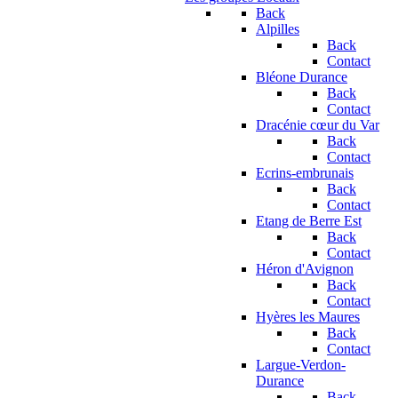
Back
Alpilles
Back
Contact
Bléone Durance
Back
Contact
Dracénie cœur du Var
Back
Contact
Ecrins-embrunais
Back
Contact
Etang de Berre Est
Back
Contact
Héron d'Avignon
Back
Contact
Hyères les Maures
Back
Contact
Largue-Verdon-
Durance
Back