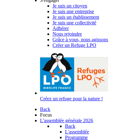
S'engager
Je suis un citoyen
Je suis une entreprise
Je suis un établissement
Je suis une collectivité
Adhérer
Nous rejoindre
Grâce à vous, nous agissons
Créer un Refuge LPO
Créez un refuge pour la nature !
Back
Focus
L'assemblée générale 2026
Back
L'assemblée
Programme