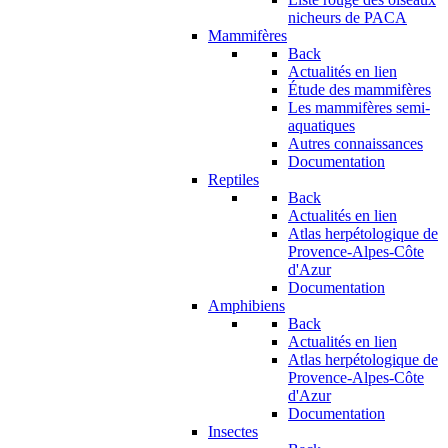
nicheurs de PACA
Mammifères
Back
Actualités en lien
Étude des mammifères
Les mammifères semi-
aquatiques
Autres connaissances
Documentation
Reptiles
Back
Actualités en lien
Atlas herpétologique de
Provence-Alpes-Côte
d'Azur
Documentation
Amphibiens
Back
Actualités en lien
Atlas herpétologique de
Provence-Alpes-Côte
d'Azur
Documentation
Insectes