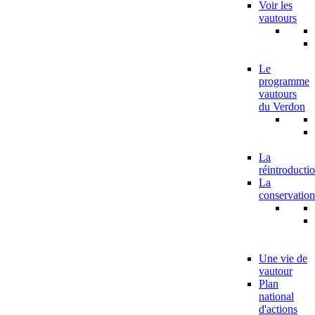
Voir les
vautours
Le
programme
vautours
du Verdon
La
réintroducti
La
conservation
Une vie de
vautour
Plan
national
d'actions