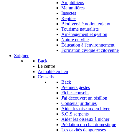
Amphibiens
Mammifères
Insectes
Reptiles
Biodiversité notion enjeux
Tourisme naturaliste
Aménagement et gestion
Nature en ville
Éducation à l'environnement
Formation civique et citoyenne
Soigner
Back
Le centre
Actualité en lien
Conseils
Back
Premiers gestes
Fiches conseils
J'ai découvert un oisillon
Conseils juridiques
Aider les oiseaux en hiver
S.O.S serpents
Aider les oiseaux à nicher
Prédation du chat domestique
Les cavités dangereuses