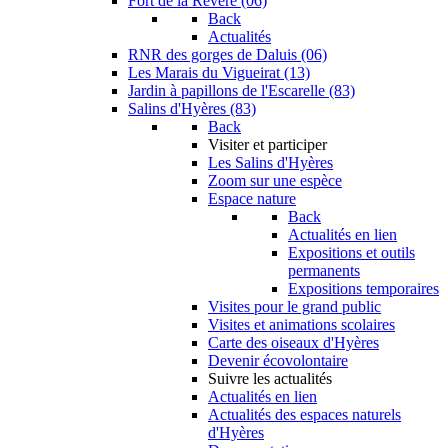
Fort de la Revère (06)
Back
Actualités
RNR des gorges de Daluis (06)
Les Marais du Vigueirat (13)
Jardin à papillons de l'Escarelle (83)
Salins d'Hyères (83)
Back
Visiter et participer
Les Salins d'Hyères
Zoom sur une espèce
Espace nature
Back
Actualités en lien
Expositions et outils
permanents
Expositions temporaires
Visites pour le grand public
Visites et animations scolaires
Carte des oiseaux d'Hyères
Devenir écovolontaire
Suivre les actualités
Actualités en lien
Actualités des espaces naturels
d'Hyères