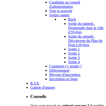
Candidats au conseil
d'administration
Vote et pouvoir
Sorties nature
Back
Sortie du samedi :
Promenade dans la ville
d’Hyères
Sortie du samedi :
Découverte du Plan du
Pont à Hyères
Sortie 1
Sortie 2
Sortie 3
Sortie 4
Comment s'y rendre ?
Hébergement
Moyens d'inscription
Inscription en ligne
R.S.E
Galerie d'images
Conseils
Vous avez trouvé un
animal sauvage ?
Il semble