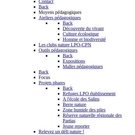
Contact
Back
Moyens pédagogiques
Ateliers pédagogiques
Back
Découverte du vivant
Culture écologique
Homme et biodiversité
Les clubs nature LPO-CPN
Outils pédagogiques
Back
Expositions
Malles pédagogiques
Back
Focus
Projets phares
Back
Refuges LPO établissement
A l'école des Salins
Berre nature
Zone humide des piles
Réserve naturelle régionale des
Partias
Jeune reporter
Relevez un défi nature !